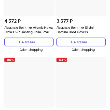
4 572 ₽
3 577 ₽
Лыжные ботинки Atomic Hawx
Лыжные ботинки Silvini
Ultra 1.5?° Canting Shim Small
Camino Boot Covers
В магазин
В магазин
Cdek.shopping
Cdek.shopping
-
80
%
-
64
%