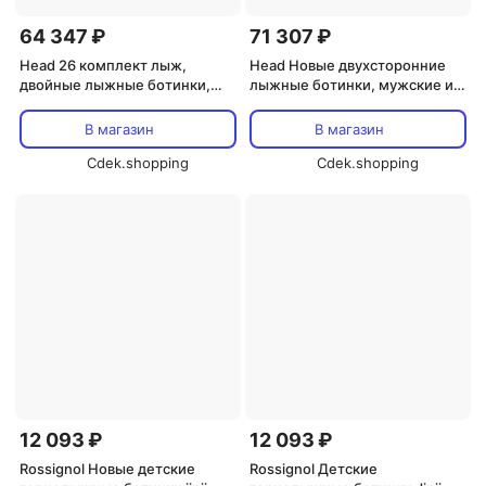
64 347 ₽
71 307 ₽
Head 26 комплект лыж,
Head Новые двухсторонние
двойные лыжные ботинки,
лыжные ботинки, мужские и
мужские и женские
женские профессиональные
профессиональные гоночные
гоночные ботинки для Кубка
В магазин
В магазин
лыжные ботинки, KALIBER
мира WCR, 110 высокогорные
двойные BOA MV105 женские
Cdek.shopping
всесезонные лыжные
Cdek.shopping
ботинки, 24.5 /39
ботинки, FORMULA
110/604130, размер 39 (245
мм)
12 093 ₽
12 093 ₽
Rossignol Новые детские
Rossignol Детские