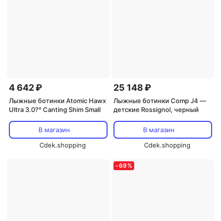
4 642 ₽
25 148 ₽
Лыжные ботинки Atomic Hawx
Лыжные ботинки Comp J4 —
Ultra 3.0?° Canting Shim Small
детские Rossignol, черный
В магазин
В магазин
Cdek.shopping
Cdek.shopping
-
69
%