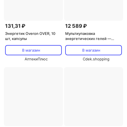
131,31 ₽
12 589 ₽
Энергетик Overon OVER, 10
Мультиупаковка
шт, капсулы
энергетических гелей —
упаковка из 24 шт. GU
В магазин
В магазин
АптекиПлюс
Cdek.shopping