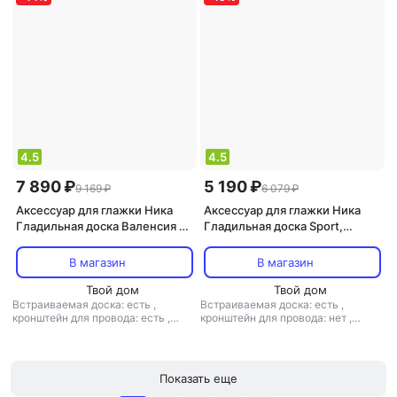
4.5
4.5
7 890 ₽
5 190 ₽
9 169 ₽
6 079 ₽
Аксессуар для глажки Ника
Аксессуар для глажки Ника
Гладильная доска Валенсия 1
Гладильная доска Sport,
(с лавандой)
линии, 122х42см [nsт/2]
В магазин
В магазин
Твой дом
Твой дом
Встраиваемая доска: есть
,
Встраиваемая доска: есть
,
кронштейн для провода: есть
,
кронштейн для провода: нет
,
регулировка высоты: есть
,
регулировка высоты: есть
,
материал столешницы: металл
материал столешницы: металл
Показать еще