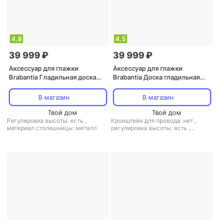
4.8
4.5
39 999 ₽
39 999 ₽
Аксессуар для глажки
Аксессуар для глажки
Brabantia Гладильная доска
Brabantia Доска гладильная
Стрекозы 124х38 см (B)
белая с полосками 124х38 см
В магазин
В магазин
Твой дом
Твой дом
Регулировка высоты: есть
,
Кронштейн для провода: нет
,
материал столешницы: металл
регулировка высоты: есть
,
материал столешницы: металл