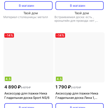
гладильная доска Бриз 95х30
122х35 ДСП с подрукавником,
см (S)
с эл.удл
В магазин
В магазин
Твой дом
Твой дом
Материал столешницы: металл
Встраиваемая доска: есть
,
кронштейн для провода: нет
,
подставка для парогенератора:
есть
,
регулировка высоты: есть
,
материал столешницы: ДСП
-
14
%
-
14
%
4.5
4.5
4 890 ₽
1 790 ₽
5 679 ₽
2 079 ₽
Аксессуар для глажки Ника
Аксессуар для глажки Ника
Гладильная доска Sport NS/6
Гладильная доска Лина 1,
ассорти (дл1)
В магазин
В магазин