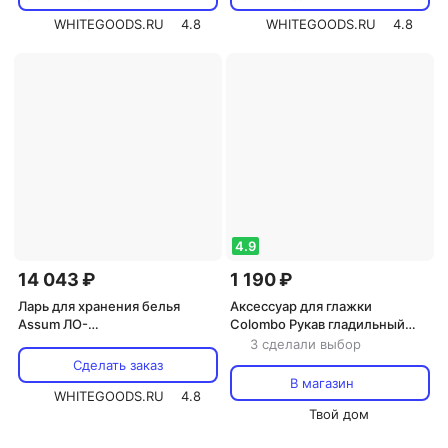
WHITEGOODS.RU
4.8
WHITEGOODS.RU
4.8
4.9
14 043 ₽
1 190 ₽
Ларь для хранения белья
Аксессуар для глажки
Assum ЛО-
Colombo Рукав гладильный
П-800/590/650(800)
pois verde зеленый горошек
3 сделали выбор
53х13 см
Сделать заказ
В магазин
WHITEGOODS.RU
4.8
Твой дом