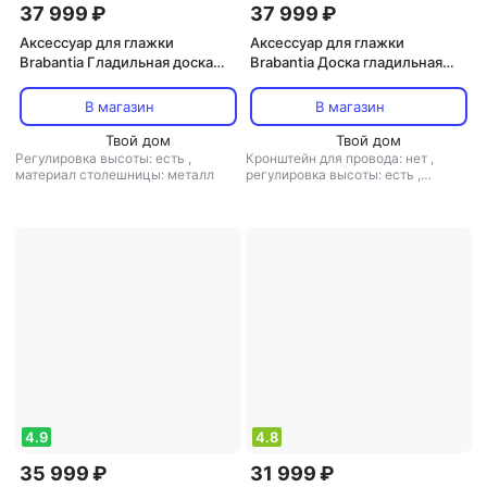
37 999 ₽
37 999 ₽
Аксессуар для глажки
Аксессуар для глажки
Brabantia Гладильная доска
Brabantia Доска гладильная
Цветные пузыри 124х38 см (B)
черная 124х38 см
В магазин
В магазин
Твой дом
Твой дом
Регулировка высоты: есть
,
Кронштейн для провода: нет
,
материал столешницы: металл
регулировка высоты: есть
,
материал столешницы: металл
4.9
4.8
35 999 ₽
31 999 ₽