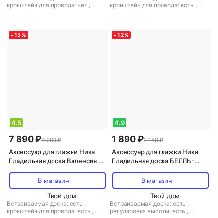
кронштейн для провода: нет
,
кронштейн для провода: есть
,
регулировка высоты: есть
,
регулировка высоты: есть
,
материал столешницы: ДСП
материал столешницы: металл
-
15
%
-
12
%
4.5
4.9
7 890 ₽
1 890 ₽
9 299 ₽
2 159 ₽
Аксессуар для глажки Ника
Аксессуар для глажки Ника
Гладильная доска Валенсия 2
Гладильная доска БЕЛЛЬ-
НВ2Т
ЮНИОР 1 112x35см
В магазин
В магазин
Твой дом
Твой дом
Встраиваемая доска: есть
,
Встраиваемая доска: есть
,
кронштейн для провода: есть
,
регулировка высоты: есть
,