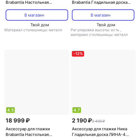
Brabantia Настольная
Brabantia Гладильная доска
гладильная доска
Синий деним 124х38 см (B)
Металлизированный 95х30 см
В магазин
В магазин
(S)
Твой дом
Твой дом
Материал столешницы: металл
Регулировка высоты: есть
,
материал столешницы: металл
-
12
%
4.5
4.7
18 999 ₽
2 190 ₽
2 499 ₽
Аксессуар для глажки
Аксессуар для глажки Ника
Brabantia Настольная
Гладильная доска ЛИНА-4