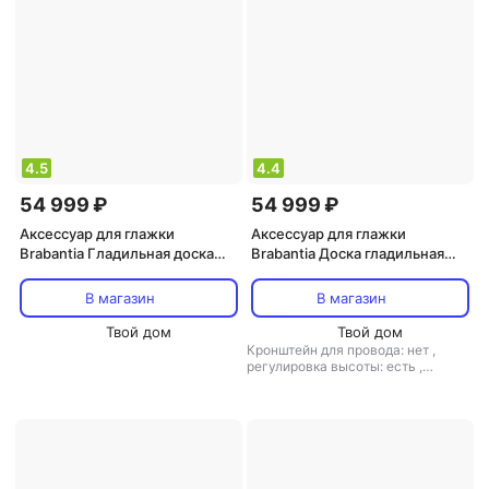
4.5
4.4
54 999 ₽
54 999 ₽
Аксессуар для глажки
Аксессуар для глажки
Brabantia Гладильная доска
Brabantia Доска гладильная
Бриз 135х45 см (D)
круги 135х45 см
В магазин
В магазин
Твой дом
Твой дом
Кронштейн для провода: нет
,
регулировка высоты: есть
,
материал столешницы: металл