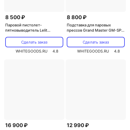
8 500 ₽
8 800 ₽
Паровой пистолет-
Подставка для паровых
пятновыводитель Lelit
прессов Grand Master GM-SP
PG036/6
50|100|300|500
Сделать заказ
Сделать заказ
WHITEGOODS.RU
4.8
WHITEGOODS.RU
4.8
16 900 ₽
12 990 ₽