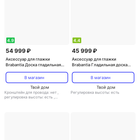
4.9
4.4
54 999 ₽
45 999 ₽
Аксессуар для глажки
Аксессуар для глажки
Brabantia Доска гладильная
Brabantia Гладильная доска
черно-белая 135х45 см
Бриз 124х45 см (С)
В магазин
В магазин
Твой дом
Твой дом
Кронштейн для провода: нет
,
Регулировка высоты: есть
регулировка высоты: есть
,
материал столешницы: металл