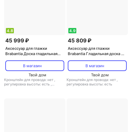
4.8
4.9
45 999 ₽
45 809 ₽
Аксессуар для глажки
Аксессуар для глажки
Brabantia Доска гладильная
Brabantia Гладильная доска XL
черный деним 124х45 см
экрю 124х45 см
В магазин
В магазин
Твой дом
Твой дом
Кронштейн для провода: нет
,
Кронштейн для провода: нет
,
регулировка высоты: есть
,
регулировка высоты: есть
материал столешницы: металл