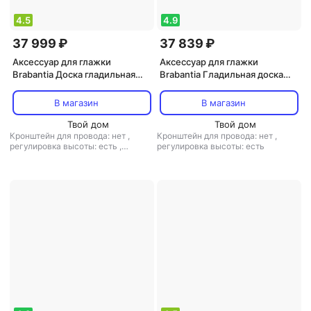
4.5
4.9
37 999 ₽
37 839 ₽
Аксессуар для глажки
Аксессуар для глажки
Brabantia Доска гладильная
Brabantia Гладильная доска
бриз 110х30 см
успокаивающее море 124х38
см
В магазин
В магазин
Твой дом
Твой дом
Кронштейн для провода: нет
,
Кронштейн для провода: нет
,
регулировка высоты: есть
,
регулировка высоты: есть
материал столешницы: металл