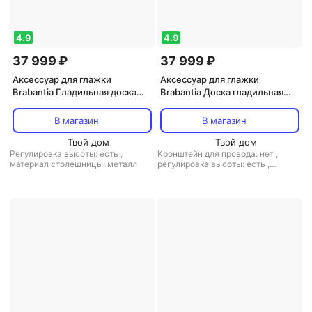
4.9
4.9
37 999 ₽
37 999 ₽
Аксессуар для глажки
Аксессуар для глажки
Brabantia Гладильная доска
Brabantia Доска гладильная
Титановые круги 124х38 см (B)
цветок хлопка 110х30 см
В магазин
В магазин
Твой дом
Твой дом
Регулировка высоты: есть
,
Кронштейн для провода: нет
,
материал столешницы: металл
регулировка высоты: есть
,
материал столешницы: металл