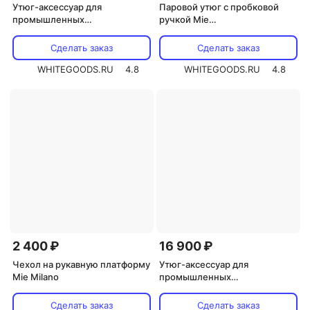
Утюг-аксессуар для
Паровой утюг с пробковой
промышленных
ручкой Mie
парогенераторов Lelit PG
Classico/Milano/Duetto/Metaln
036/7
ova Genius Sistema
Сделать заказ
Сделать заказ
WHITEGOODS.RU
4.8
WHITEGOODS.RU
4.8
2 400 ₽
16 900 ₽
Чехол на рукавную платформу
Утюг-аксессуар для
Mie Milano
промышленных
парогенераторов Lelit PG-
024/3
Сделать заказ
Сделать заказ