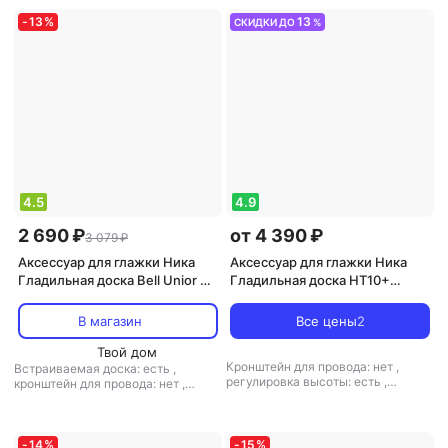
-
13
%
13
СКИДКИ ДО
%
4.5
4.9
2 690 ₽
от 4 390 ₽
3 079 ₽
Аксессуар для глажки Ника
Аксессуар для глажки Ника
Гладильная доска Bell Unior 3
Гладильная доска HT10+
БЮ3, 112х34.5 см,
тефлон, 122х40 см, с линиями
разноцветный
на сливовом
В магазин
Все цены
2
Твой дом
Кронштейн для провода: нет
,
Встраиваемая доска: есть
,
регулировка высоты: есть
,
кронштейн для провода: нет
,
материал столешницы: металл
регулировка высоты: есть
,
материал столешницы: металл
-
14
%
-
15
%