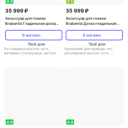
4.9
4.5
35 999 ₽
35 999 ₽
Аксессуар для глажки
Аксессуар для глажки
Brabantia Гладильная доска
Brabantia Доска гладильная
Черный деним 110х30 см
капли воды 110х30 см
В магазин
В магазин
Твой дом
Твой дом
Регулировка высоты: есть
,
Кронштейн для провода: нет
,
материал столешницы: металл
регулировка высоты: есть
,
материал столешницы: металл
4.9
4.9