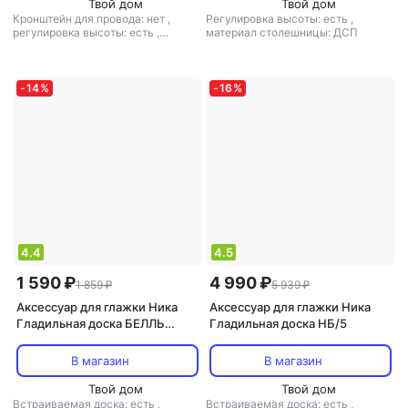
Твой дом
Твой дом
Кронштейн для провода: нет
,
Регулировка высоты: есть
,
регулировка высоты: есть
,
материал столешницы: ДСП
материал столешницы: ДСП
-
14
%
-
16
%
4.4
4.5
1 590 ₽
4 990 ₽
1 859 ₽
5 939 ₽
Аксессуар для глажки Ника
Аксессуар для глажки Ника
Гладильная доска БЕЛЛЬ
Гладильная доска НБ/5
107x29см
В магазин
В магазин
Твой дом
Твой дом
Встраиваемая доска: есть
,
Встраиваемая доска: есть
,