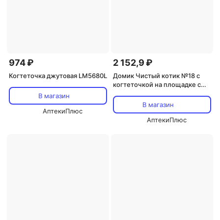
974 ₽
2 152,9 ₽
Когтеточка джутовая LM5680L
Домик Чистый котик №18 с
когтеточкой на площадке с
полукруглой крышей
В магазин
50х50х48 см
В магазин
АптекиПлюс
АптекиПлюс