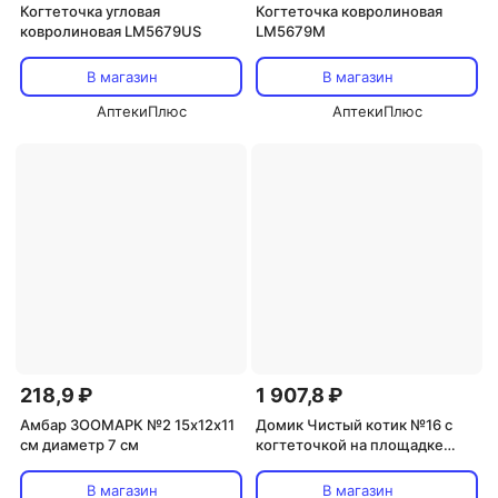
Когтеточка угловая
Когтеточка ковролиновая
ковролиновая LM5679US
LM5679M
В магазин
В магазин
АптекиПлюс
АптекиПлюс
218,9 ₽
1 907,8 ₽
Амбар ЗООМАРК №2 15х12х11
Домик Чистый котик №16 с
см диаметр 7 см
когтеточкой на площадке
40х50х48 см
В магазин
В магазин