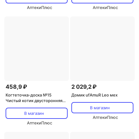
АптекиПлюс
АптекиПлюс
458,9 ₽
2 029,2 ₽
Когтеточка-доска №15
Домик ufAmuR Leo мех
Чистый котик двусторонняя
джут 10х50 см
В магазин
В магазин
АптекиПлюс
АптекиПлюс