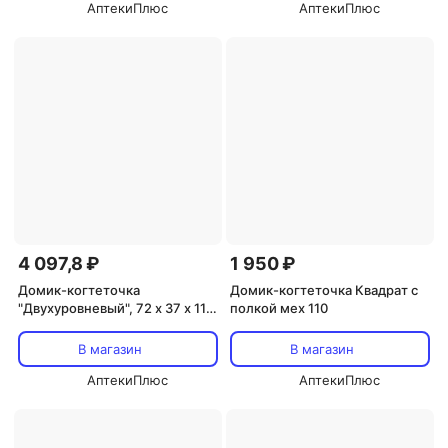
АптекиПлюс
АптекиПлюс
4 097,8 ₽
1 950 ₽
Домик-когтеточка
Домик-когтеточка Квадрат с
"Двухуровневый", 72 х 37 х 110
полкой мех 110
см, джут, далматинец
В магазин
В магазин
АптекиПлюс
АптекиПлюс