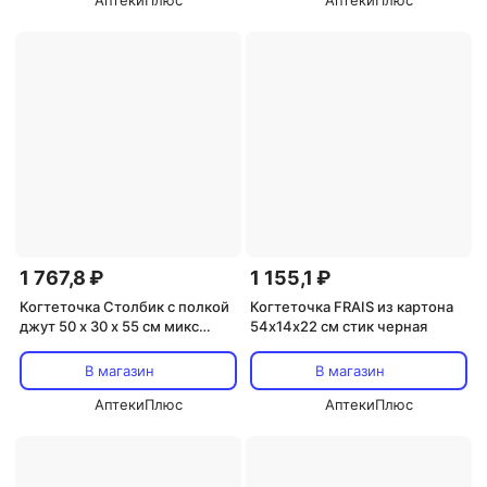
АптекиПлюс
АптекиПлюс
1 767,8 ₽
1 155,1 ₽
Когтеточка Столбик с полкой
Когтеточка FRAIS из картона
джут 50 х 30 х 55 см микс
54х14х22 см стик черная
цветов
В магазин
В магазин
АптекиПлюс
АптекиПлюс