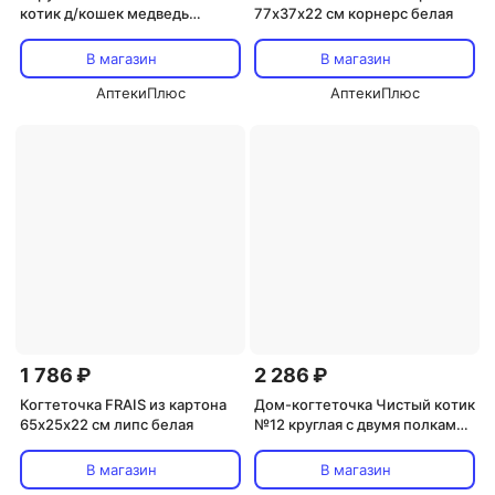
котик д/кошек медведь
77х37х22 см корнерс белая
29х16х26 см
В магазин
В магазин
АптекиПлюс
АптекиПлюс
1 786 ₽
2 286 ₽
Когтеточка FRAIS из картона
Дом-когтеточка Чистый котик
65х25х22 см липс белая
№12 круглая с двумя полками
на ножках со съем ковриком
43х43х75 см
В магазин
В магазин