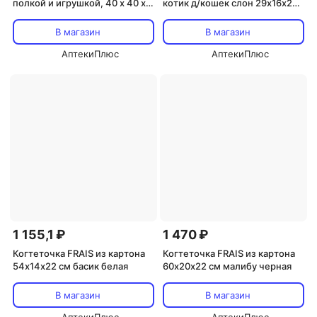
полкой и игрушкой, 40 х 40 х
котик д/кошек слон 29х16х26
60 см микс цветов
см
В магазин
В магазин
АптекиПлюс
АптекиПлюс
1 155,1 ₽
1 470 ₽
Когтеточка FRAIS из картона
Когтеточка FRAIS из картона
54х14х22 см басик белая
60х20х22 см малибу черная
В магазин
В магазин