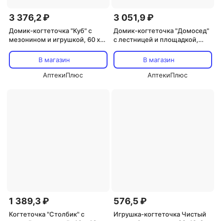
3 376,2 ₽
3 051,9 ₽
Домик-когтеточка "Куб" с
Домик-когтеточка "Домосед"
мезонином и игрушкой, 60 х
с лестницей и площадкой,
35 х 85 см микс цветов
джут, 60 х 35 х 56 см, микс
В магазин
В магазин
АптекиПлюс
АптекиПлюс
1 389,3 ₽
576,5 ₽
Когтеточка "Столбик" с
Игрушка-когтеточка Чистый