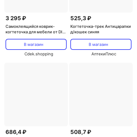
3 295 ₽
525,3 ₽
Самоклеящийся коврик-
Когтеточка-трек Антицарапки
когтеточка для мебели от DIY,
д/кошек синяя
Gray
В магазин
В магазин
Cdek.shopping
АптекиПлюс
686,4 ₽
508,7 ₽