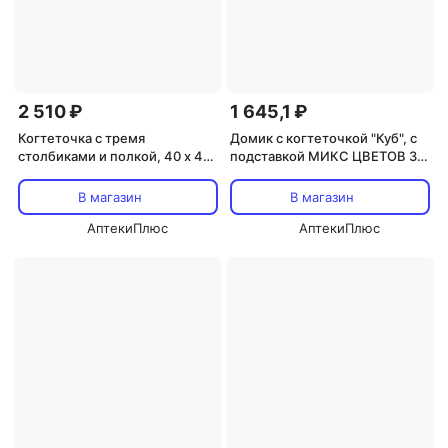
2 510 ₽
1 645,1 ₽
Когтеточка с тремя
Домик с когтеточкой "Куб", с
столбиками и полкой, 40 х 40
подставкой МИКС ЦВЕТОВ 30
х 60 см микс цветов
х 30 х 65 см
В магазин
В магазин
АптекиПлюс
АптекиПлюс