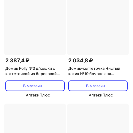
2 387,4 ₽
2 034,8 ₽
Домик Polly №3 д/кошки с
Домик-когтеточка Чистый
когтеточкой из березовой
котик №19 бочонок на
фанеры темно-бежевый
подставке 33х40 см
В магазин
В магазин
АптекиПлюс
АптекиПлюс