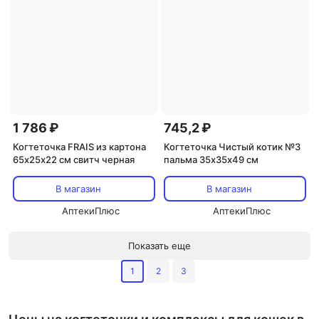
1 786 ₽
745,2 ₽
Когтеточка FRAIS из картона
Когтеточка Чистый котик №3
65х25х22 см свитч черная
пальма 35х35х49 см
В магазин
В магазин
АптекиПлюс
АптекиПлюс
Показать еще
1
2
3