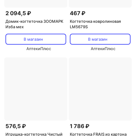
2 094,5 ₽
467 ₽
Домик-когтеточка ЗООМАРК
Когтеточка ковролиновая
Изба мех
LM5679S
В магазин
В магазин
АптекиПлюс
АптекиПлюс
576,5 ₽
1 786 ₽
Игрушка-когтеточка Чистый
Когтеточка FRAIS из картона