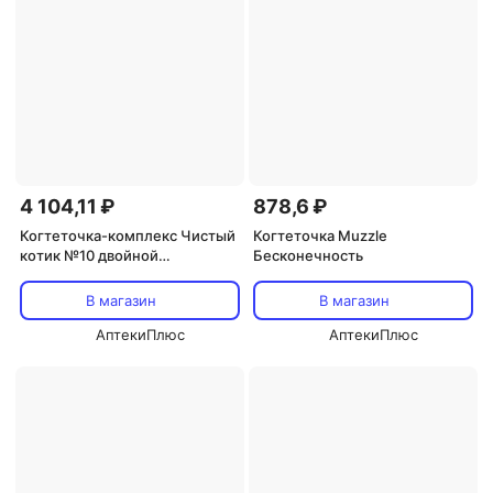
4 104,11 ₽
878,6 ₽
Когтеточка-комплекс Чистый
Когтеточка Muzzle
котик №10 двойной
Бесконечность
полукруглый на ножках
В магазин
В магазин
АптекиПлюс
АптекиПлюс