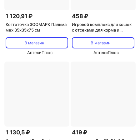
1 120,91 ₽
458 ₽
Когтеточка ЗООМАРК Пальма
Игровой комплекс для кошек
мех 35х35х75 см
с отсеками для корма и
шариком
В магазин
В магазин
АптекиПлюс
АптекиПлюс
1 130,5 ₽
419 ₽