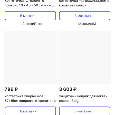
Когтеточка "Столбик" с
когтеточка Рав 50х24х3,5см с
полкой, 40 х 40 х 50 см микс
кошачьей мятой
цветов
В магазин
В магазин
АптекиПлюс
МаксидоМ
789 ₽
3 603 ₽
когтеточка Зверьё моё
Защитный коврик для когтей
67х15см ковровая с пропиткой
кошек, Beige
В магазин
В магазин