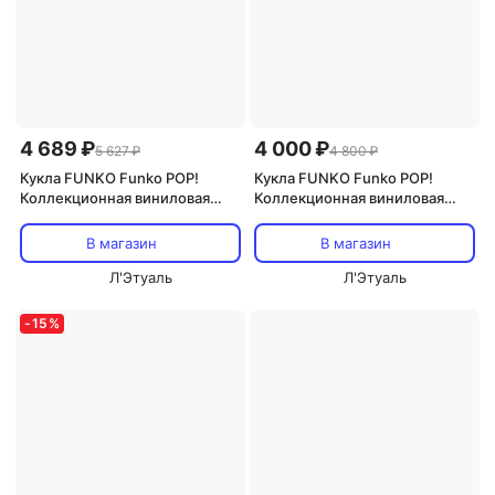
4 689 ₽
4 000 ₽
5 627 ₽
4 800 ₽
Кукла FUNKO Funko POP!
Кукла FUNKO Funko POP!
Коллекционная виниловая
Коллекционная виниловая
фигурка Mahito #1115
фигурка Nezuko Kamado
№2042
В магазин
В магазин
Л'Этуаль
Л'Этуаль
-
15
%