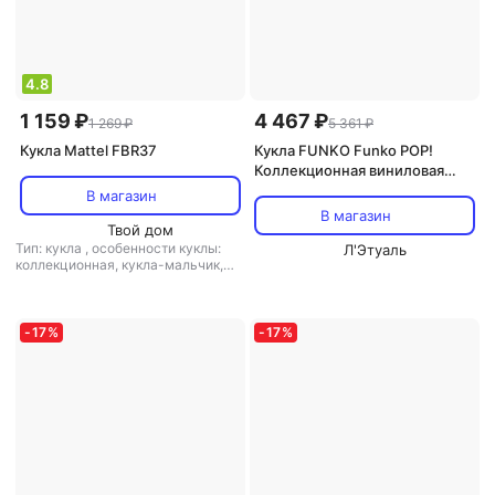
4.8
1 159 ₽
4 467 ₽
1 269 ₽
5 361 ₽
Кукла Mattel FBR37
Кукла FUNKO Funko POP!
Коллекционная виниловая
фигурка Frieza (4th Form)
В магазин
№861
В магазин
Твой дом
Тип: кукла
,
особенности куклы:
Л'Этуаль
коллекционная, кукла-мальчик,
можно причесывать, можно купать
,
серия: Barbie
,
высота куклы: 29
см
,
амплуа куклы: русалка
,
цвет
волос куклы: шатенка
-
17
%
-
17
%