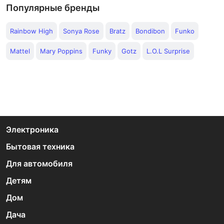
Популярные бренды
Rainbow High
Sonya Rose
Bratz
Bondibon
Funko
Mattel
Mary Poppins
Funky
Gotz
L.O.L Surprise
Электроника
Бытовая техника
Для автомобиля
Детям
Дом
Дача