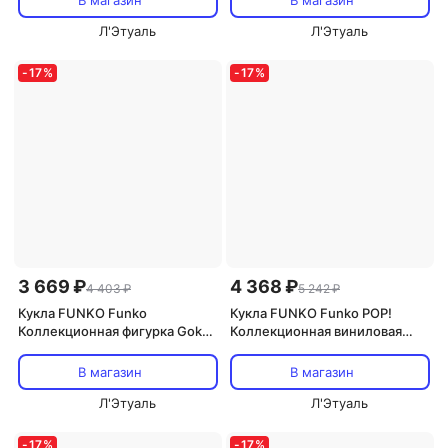
В магазин
В магазин
Л'Этуаль
Л'Этуаль
-
17
%
-
17
%
3 669 ₽
4 368 ₽
4 403 ₽
5 242 ₽
Кукла FUNKO Funko
Кукла FUNKO Funko POP!
Коллекционная фигурка Goku
Коллекционная виниловая
with Nyoi-Bo #1922
фигурка Noelle #1100
В магазин
В магазин
Л'Этуаль
Л'Этуаль
-
17
%
-
17
%