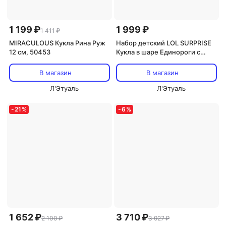
1 199 ₽
1 999 ₽
1 411 ₽
MIRACULOUS Кукла Рина Руж
Набор детский LOL SURPRISE
12 см, 50453
Кукла в шаре Единороги с
аксессуарами
В магазин
В магазин
Л'Этуаль
Л'Этуаль
-
21
%
-
6
%
1 652 ₽
3 710 ₽
2 100 ₽
3 927 ₽