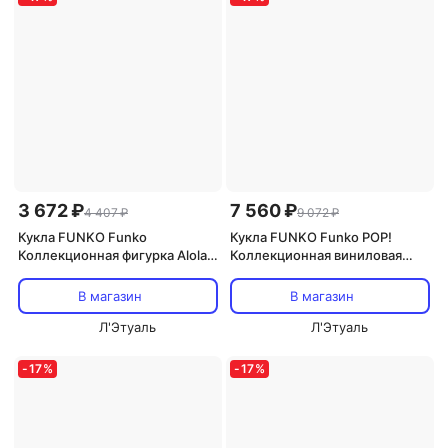
3 672 ₽
7 560 ₽
4 407 ₽
9 072 ₽
Кукла FUNKO Funko
Кукла FUNKO Funko POP!
Коллекционная фигурка Alolan
Коллекционная виниловая
Raichu #1011
фигурка Mimikyu #1020
В магазин
В магазин
Л'Этуаль
Л'Этуаль
-
17
%
-
17
%