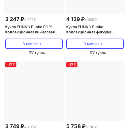
3 247 ₽
4 129 ₽
3 897 ₽
4 955 ₽
Кукла FUNKO Funko POP!
Кукла FUNKO Funko
Коллекционная виниловая
Коллекционная фигурка
фигурка Marvel She-Hulk:
Endeavor #785
Abomination #1129
В магазин
В магазин
Л'Этуаль
Л'Этуаль
-
17
%
-
17
%
3 749 ₽
5 758 ₽
4 499 ₽
6 910 ₽