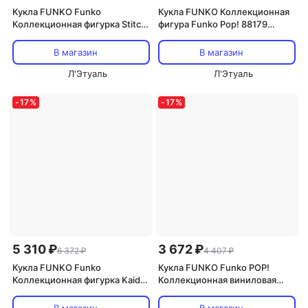
Кукла FUNKO Funko
Кукла FUNKO Коллекционная
Коллекционная фигурка Stitch
фигура Funko Pop! 88179
with Tube #1565
Синий Винил
В магазин
В магазин
Л'Этуаль
Л'Этуаль
-
17
%
-
17
%
5 310 ₽
3 672 ₽
6 372 ₽
4 407 ₽
Кукла FUNKO Funko
Кукла FUNKO Funko POP!
Коллекционная фигурка Kaido
Коллекционная виниловая
#1267
фигурка Majin Vegeta №862