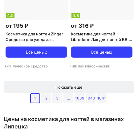
4.5
4.8
от 195 ₽
от 316 ₽
Косметика для ногтей Zinger
Косметика для ногтей
Средство для ухода за
Librederm Лак для ногтей BB,
кутикулой "Глубокое питание"
10мл
NC20, 12 мл
Все цены
2
Все цены
2
Тип: лечебное средство
Тип: лак классический
Показать еще
1
2
3
...
1039
1040
1041
Цены на косметика для ногтей в магазинах
Липецка