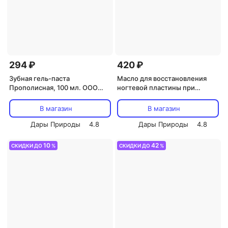
294 ₽
420 ₽
Зубная гель-паста
Масло для восстановления
Прополисная, 100 мл. ООО
ногтевой пластины при
Мелмур
онихолизисе, 15 мл
В магазин
В магазин
Дары Природы
4.8
Дары Природы
4.8
10
42
СКИДКИ ДО
%
СКИДКИ ДО
%