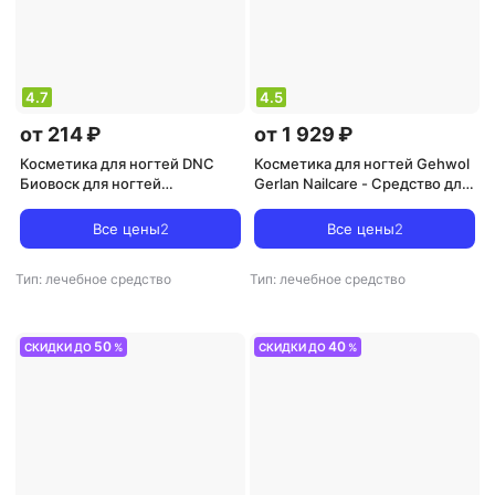
4.7
4.5
от 214 ₽
от 1 929 ₽
Косметика для ногтей DNC
Косметика для ногтей Gehwol
Биовоск для ногтей
Gerlan Nailcare - Средство для
питательный
ухода за ногтями Герлан 15 мл
Все цены
2
Все цены
2
Тип: лечебное средство
Тип: лечебное средство
50
40
СКИДКИ ДО
%
СКИДКИ ДО
%