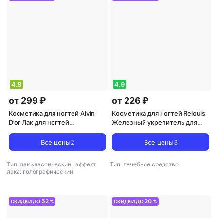
4.8
4.9
от 299 ₽
от 226 ₽
Косметика для ногтей Alvin
Косметика для ногтей Relouis
D’or Лак для ногтей
Железный укрепитель для
"Holographic" 4630010562050
ногтей
Все цены
2
Все цены
3
Тип: лак классический
,
эффект
Тип: лечебное средство
лака: голографический
52
20
СКИДКИ ДО
%
СКИДКИ ДО
%