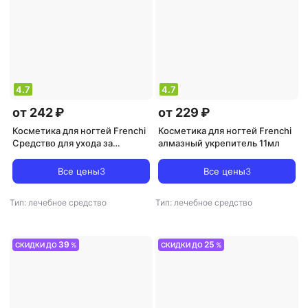
4.7
4.7
от 242 ₽
от 229 ₽
Косметика для ногтей Frenchi
Косметика для ногтей Frenchi
Средство для ухода за
алмазный укрепитель 11мл
ногтями Стальной укрепитель
11 мл
Все цены
3
Все цены
3
Тип: лечебное средство
Тип: лечебное средство
39
25
СКИДКИ ДО
%
СКИДКИ ДО
%