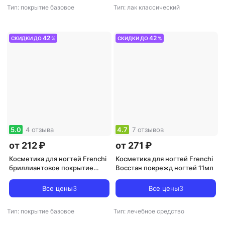
Тип: покрытие базовое
Тип: лак классический
42
42
СКИДКИ ДО
%
СКИДКИ ДО
%
5.0
4 отзыва
4.7
7 отзывов
от 212 ₽
от 271 ₽
Косметика для ногтей Frenchi
Косметика для ногтей Frenchi
бриллиантовое покрытие
Восстан поврежд ногтей 11мл
11мл
Все цены
3
Все цены
3
Тип: покрытие базовое
Тип: лечебное средство