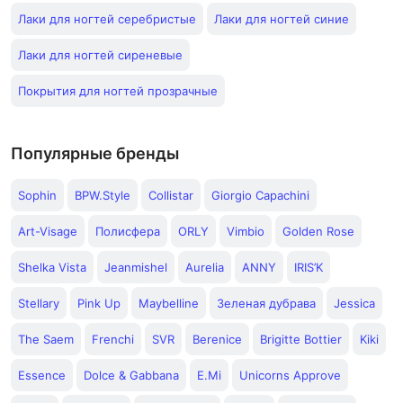
Лаки для ногтей серебристые
Лаки для ногтей синие
Лаки для ногтей сиреневые
Покрытия для ногтей прозрачные
Популярные бренды
Sophin
BPW.Style
Collistar
Giorgio Capachini
Art-Visage
Полисфера
ORLY
Vimbio
Golden Rose
Shelka Vista
Jeanmishel
Aurelia
ANNY
IRIS’K
Stellary
Pink Up
Maybelline
Зеленая дубрава
Jessica
The Saem
Frenchi
SVR
Berenice
Brigitte Bottier
Kiki
Essence
Dolce & Gabbana
E.Mi
Unicorns Approve