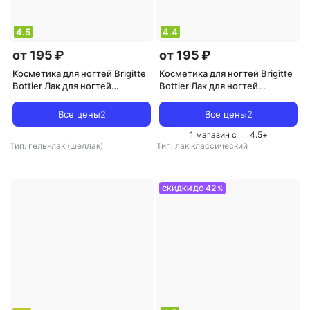
4.5
4.4
от 195 ₽
от 195 ₽
Косметика для ногтей Brigitte
Косметика для ногтей Brigitte
Bottier Лак для ногтей
Bottier Лак для ногтей
"Гелевый" 4602001026483
"Гелевый" 4602001026445
Все цены
2
Все цены
2
1 магазин с
4.5
+
Тип: гель-лак (шеллак)
Тип: лак классический
42
СКИДКИ ДО
%