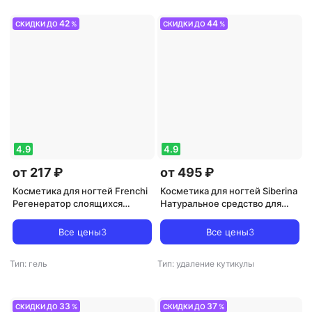
42
44
СКИДКИ ДО
%
СКИДКИ ДО
%
4.9
4.9
от 217 ₽
от 495 ₽
Косметика для ногтей Frenchi
Косметика для ногтей Siberina
Регенератор слоящихся
Натуральное средство для
ногтей, 11 мл
размягчения и удаления
кутикулы / Ремувер для
Все цены
3
Все цены
3
кутикулы, 10 мл
Тип: гель
Тип: удаление кутикулы
33
37
СКИДКИ ДО
%
СКИДКИ ДО
%