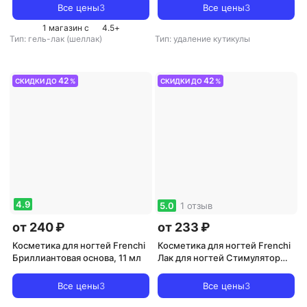
Все цены
3
Все цены
3
1 магазин с
4.5
+
Тип: гель-лак (шеллак)
Тип: удаление кутикулы
42
42
СКИДКИ ДО
%
СКИДКИ ДО
%
4.9
5.0
1 отзыв
от 240 ₽
от 233 ₽
Косметика для ногтей Frenchi
Косметика для ногтей Frenchi
Бриллиантовая основа, 11 мл
Лак для ногтей Стимулятор
ускоренного роста ногтей
Все цены
3
Все цены
3