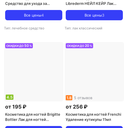
Средство для ухода за
Librederm НЕЙЛ КЕЙР Лак
ногтями Стальной укрепитель
Ультра-реаниматор
с шиммером 11 мл
(гиалурон) 10мл
Все цены
4
Все цены
3
Тип: лечебное средство
Тип: лак классический
50
20
СКИДКИ ДО
%
СКИДКИ ДО
%
4.5
1.8
5 отзывов
от 195 ₽
от 256 ₽
Косметика для ногтей Brigitte
Косметика для ногтей Frenchi
Bottier Лак для ногтей
Удаление кутикулы 11мл
"Гелевый" 4602001026377