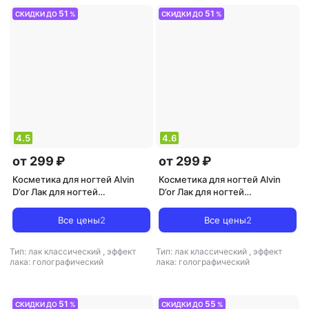
51
51
СКИДКИ ДО
%
СКИДКИ ДО
%
4.5
4.6
от 299 ₽
от 299 ₽
Косметика для ногтей Alvin
Косметика для ногтей Alvin
D’or Лак для ногтей
D’or Лак для ногтей
"Holographic" 4630010563590
"Holographic" 4630010563538
Все цены
2
Все цены
2
Тип: лак классический
,
эффект
Тип: лак классический
,
эффект
лака: голографический
лака: голографический
51
55
СКИДКИ ДО
%
СКИДКИ ДО
%