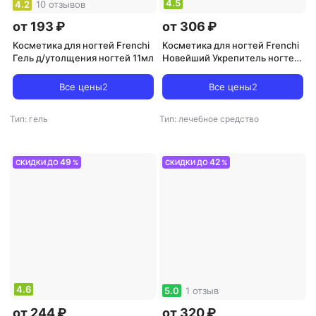
4.5
4.2
10 отзывов
от 193 ₽
от 306 ₽
Косметика для ногтей Frenchi
Косметика для ногтей Frenchi
Гель д/утолщения ногтей 11мл
Новейший Укрепитель ногтей,
15 мл
Все цены
2
Все цены
2
Тип: гель
Тип: лечебное средство
49
42
СКИДКИ ДО
%
СКИДКИ ДО
%
4.6
5.0
1 отзыв
от 244 ₽
от 320 ₽