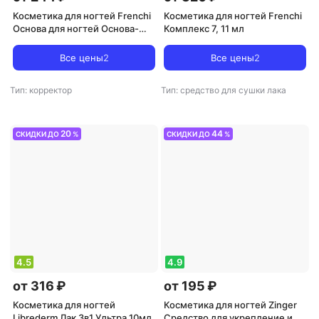
Косметика для ногтей Frenchi
Косметика для ногтей Frenchi
Основа для ногтей Основа-
Комплекс 7, 11 мл
корректор для маникюра
Все цены
2
Все цены
2
Тип: корректор
Тип: cредство для сушки лака
20
44
СКИДКИ ДО
%
СКИДКИ ДО
%
4.5
4.9
от 316 ₽
от 195 ₽
Косметика для ногтей
Косметика для ногтей Zinger
Librederm Лак 3в1 Ультра 10мл
Средство для укрепление и