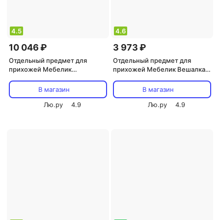
4.5
4.6
10 046 ₽
3 973 ₽
Отдельный предмет для
Отдельный предмет для
прихожей Мебелик
прихожей Мебелик Вешалка
Костюмная вешалка В 26Н
напольная Комус Пико-1,
металлик
В магазин
В магазин
Лю.ру
4.9
Лю.ру
4.9