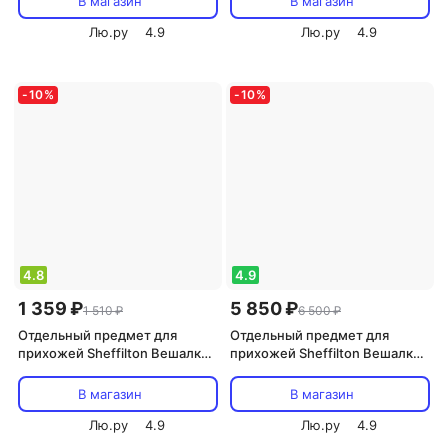
В магазин
В магазин
(986266)
Лю.ру
4.9
Лю.ру
4.9
-
10
%
-
10
%
4.8
4.9
1 359 ₽
5 850 ₽
1 510 ₽
6 500 ₽
Отдельный предмет для
Отдельный предмет для
прихожей Sheffilton Вешалка
прихожей Sheffilton Вешалка
для одежды SHT-WH11
Вешалка SHT-CR10 светлый
беленый/алюм.металлик
орех/мрамор (903278)
В магазин
В магазин
Лю.ру
4.9
Лю.ру
4.9