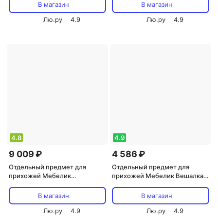
коричневый 400*350*1080
Maison Rimi (mod.TT-BH003)
В магазин
В магазин
Лю.ру
4.9
Лю.ру
4.9
4.8
4.9
9 009 ₽
4 586 ₽
Отдельный предмет для
Отдельный предмет для
прихожей Мебелик
прихожей Мебелик Вешалка
Напольная вешалка М 9
напольная М 6 черный
4607130882382
В магазин
В магазин
Лю.ру
4.9
Лю.ру
4.9