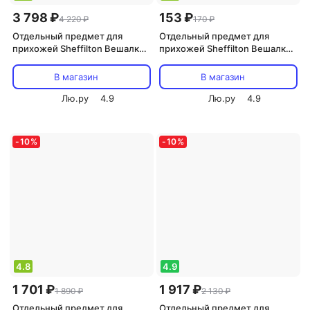
3 798 ₽
153 ₽
4 220 ₽
170 ₽
Отдельный предмет для
Отдельный предмет для
прихожей Sheffilton Вешалка
прихожей Sheffilton Вешалка
напольная SHT-CR400 на 5
настенная Крючок-2 черная
персон черная (металл)
(934845)
В магазин
В магазин
Лю.ру
4.9
Лю.ру
4.9
-
10
%
-
10
%
4.8
4.9
1 701 ₽
1 917 ₽
1 890 ₽
2 130 ₽
Отдельный предмет для
Отдельный предмет для