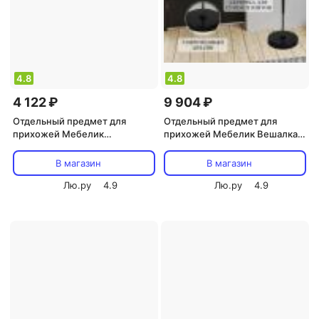
4.8
4.8
4 122 ₽
9 904 ₽
Отдельный предмет для
Отдельный предмет для
прихожей Мебелик
прихожей Мебелик Вешалка
Напольная вешалка Пико 4
напольная Д 1 металлик/
4607130887387
средне-коричневый
В магазин
В магазин
Лю.ру
4.9
Лю.ру
4.9