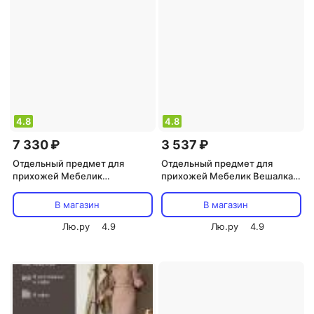
4.8
4.8
7 330 ₽
3 537 ₽
Отдельный предмет для
Отдельный предмет для
прихожей Мебелик
прихожей Мебелик Вешалка
Напольная вешалка М 13
напольная М 3 металлик
4607130880272
В магазин
В магазин
Лю.ру
4.9
Лю.ру
4.9