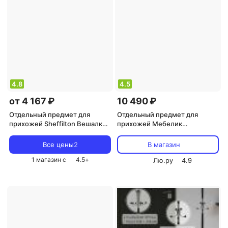
4.8
4.5
от 4 167 ₽
10 490 ₽
Отдельный предмет для
Отдельный предмет для
прихожей Sheffilton Вешалка
прихожей Мебелик
Эликор SHT-642 B1-45 /
Напольная вешалка М 11
металл пластик, слоновая
Все цены
2
В магазин
кость/кор
1 магазин с
4.5
+
Лю.ру
4.9