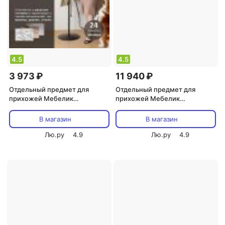
4.5
4.5
3 973 ₽
11 940 ₽
Отдельный предмет для
Отдельный предмет для
прихожей Мебелик
прихожей Мебелик
Напольная вешалка Пико 1
Напольная вешалка В 2Н
4607130887271
В магазин
В магазин
Лю.ру
4.9
Лю.ру
4.9