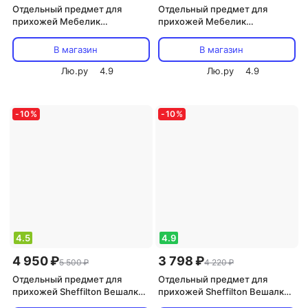
Отдельный предмет для
Отдельный предмет для
прихожей Мебелик
прихожей Мебелик
Напольная вешалка М 11
Костюмная вешалка Дэви 3
4607130880616
4610151416382
В магазин
В магазин
Лю.ру
4.9
Лю.ру
4.9
-
10
%
-
10
%
4.5
4.9
4 950 ₽
3 798 ₽
5 500 ₽
4 220 ₽
Отдельный предмет для
Отдельный предмет для
прихожей Sheffilton Вешалка
прихожей Sheffilton Вешалка
Вешалка SHT-CR17 хром лак/
напольная SHT-CR400,