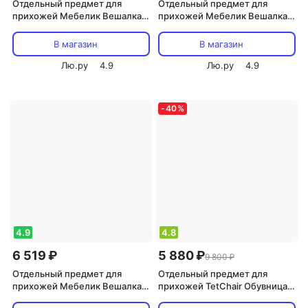
Отдельный предмет для
Отдельный предмет для
прихожей Мебелик Вешалка
прихожей Мебелик Вешалка
костюмная Васко В 70 темно-
костюмная на колесах В 22Н
коричневый/патина
слоновая кость
В магазин
В магазин
Лю.ру
4.9
Лю.ру
4.9
-
40
%
4.9
4.8
6 519 ₽
5 880 ₽
9 800 ₽
Отдельный предмет для
Отдельный предмет для
прихожей Мебелик Вешалка
прихожей TetChair Обувница с
костюмная В 22Н Средне-
2-я корзинами Secret De