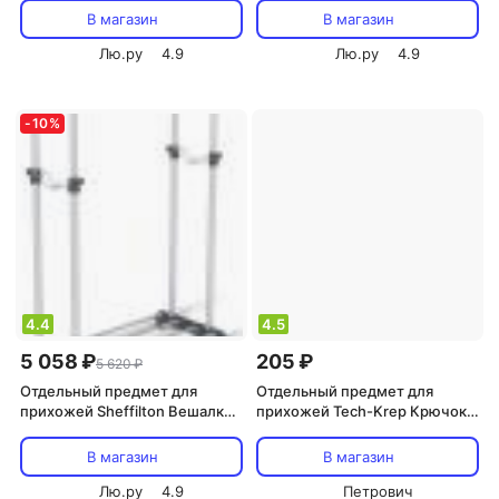
антрацит (986269)
1835*400мм, металл черный,
В магазин
В магазин
5 крючков+3 доп., диск, В1-48
Лю.ру
4.9
Лю.ру
4.9
-
10
%
4.4
4.5
5 058 ₽
205 ₽
5 620 ₽
Отдельный предмет для
Отдельный предмет для
прихожей Sheffilton Вешалка
прихожей Tech-Krep Крючок с
CH-4149 хром/серый
перфорацией, 2-х рожковый,
хром 1 шт. 129909
В магазин
В магазин
Лю.ру
4.9
Петрович