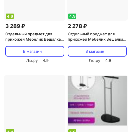
4.6
4.9
3 289 ₽
2 278 ₽
Отдельный предмет для
Отдельный предмет для
прихожей Мебелик Вешалка
прихожей Мебелик Вешалка
костюмная В 28Н Белый
напольная Пико 3 металлик
400*300*870
В магазин
В магазин
Лю.ру
4.9
Лю.ру
4.9