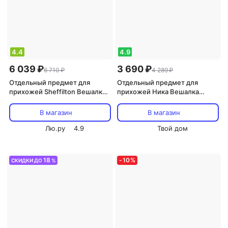
4.4
4.9
6 039 ₽
3 690 ₽
6 710 ₽
4 289 ₽
Отдельный предмет для
Отдельный предмет для
прихожей Sheffilton Вешалка
прихожей Ника Вешалка
SHT-CR9 Темный орех/
напольная гардеробная ВГ90-
Мрамор
6/Ч
В магазин
В магазин
Лю.ру
4.9
Твой дом
18
-
10
%
СКИДКИ ДО
%