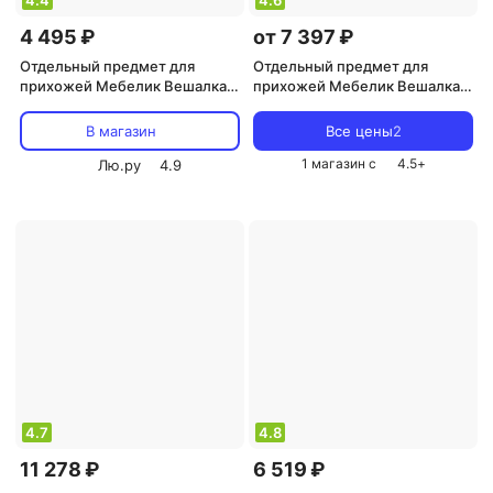
4.4
4.6
4 495 ₽
от 7 397 ₽
Отдельный предмет для
Отдельный предмет для
прихожей Мебелик Вешалка
прихожей Мебелик Вешалка
напольная М 10 металлик
костюмная Д 10 металлик/
слоновая кость
В магазин
Все цены
2
1 магазин с
4.5
+
Лю.ру
4.9
4.7
4.8
11 278 ₽
6 519 ₽