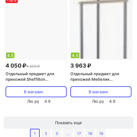
-
10
%
4.5
4.5
4 050 ₽
3 963 ₽
4 500 ₽
Отдельный предмет для
Отдельный предмет для
прихожей Sheffilton
прихожей Мебелик
Напольная вешалка Офис 1-1Р,
Костюмная вешалка Дэви 1
черный/серый
В магазин
В магазин
Лю.ру
4.9
Лю.ру
4.9
Показать еще
1
2
3
...
17
18
19