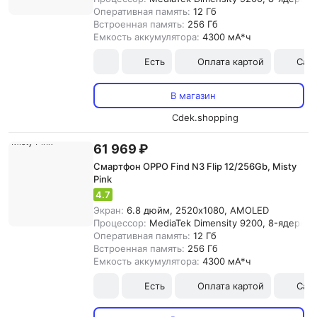
Оперативная память:
12 Гб
Встроенная память:
256 Гб
Емкость аккумулятора:
4300 мА*ч
Есть
Оплата картой
Сам
В магазин
Cdek.shopping
61 969 ₽
Смартфон OPPO Find N3 Flip 12/256Gb, Misty
Pink
4.7
Экран:
6.8 дюйм, 2520x1080, AMOLED
Процессор:
MediaTek Dimensity 9200, 8-ядерны
Оперативная память:
12 Гб
Встроенная память:
256 Гб
Емкость аккумулятора:
4300 мА*ч
Есть
Оплата картой
Сам