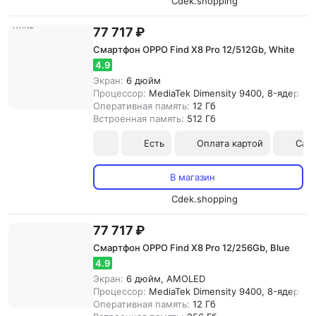
Cdek.shopping
77 717 ₽
Смартфон OPPO Find X8 Pro 12/512Gb, White
4.9
Экран:
6 дюйм
Процессор:
MediaTek Dimensity 9400, 8-ядерны
Оперативная память:
12 Гб
Встроенная память:
512 Гб
Есть
Оплата картой
Сам
В магазин
Cdek.shopping
77 717 ₽
Смартфон OPPO Find X8 Pro 12/256Gb, Blue
4.9
Экран:
6 дюйм, AMOLED
Процессор:
MediaTek Dimensity 9400, 8-ядерны
Оперативная память:
12 Гб