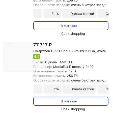
Встроенная память:
256 Гб
Особенности зарядки:
очень быстрая зарядка
Есть
Оплата картой
Сам
В магазин
Cdek.shopping
77 717 ₽
Смартфон OPPO Find X8 Pro 12/256Gb, White
4.4
Экран:
6 дюйм, AMOLED
Процессор:
MediaTek Dimensity 9400
Оперативная память:
12 Гб
Встроенная память:
256 Гб
Особенности зарядки:
очень быстрая зарядка
Есть
Оплата картой
Сам
В магазин
Cdek.shopping