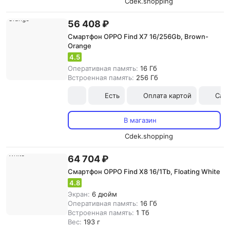
Cdek.shopping
56 408 ₽
Смартфон OPPO Find X7 16/256Gb, Brown-
Orange
4.5
Оперативная память:
16 Гб
Встроенная память:
256 Гб
Есть
Оплата картой
Сам
В магазин
Cdek.shopping
64 704 ₽
Смартфон OPPO Find X8 16/1Tb, Floating White
4.8
Экран:
6 дюйм
Оперативная память:
16 Гб
Встроенная память:
1 Тб
Вес:
193 г