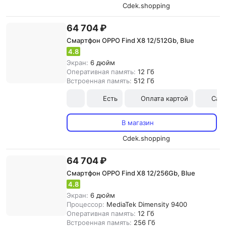
Cdek.shopping
64 704 ₽
Смартфон OPPO Find X8 12/512Gb, Blue
4.8
Экран:
6 дюйм
Оперативная память:
12 Гб
Встроенная память:
512 Гб
Есть
Оплата картой
Сам
В магазин
Cdek.shopping
64 704 ₽
Смартфон OPPO Find X8 12/256Gb, Blue
4.8
Экран:
6 дюйм
Процессор:
MediaTek Dimensity 9400
Оперативная память:
12 Гб
Встроенная память:
256 Гб