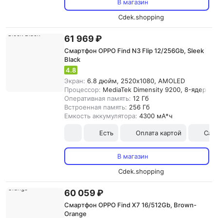
В магазин
Cdek.shopping
61 969 ₽
Смартфон OPPO Find N3 Flip 12/256Gb, Sleek
Black
4.8
Экран:
6.8 дюйм, 2520x1080, AMOLED
Процессор:
MediaTek Dimensity 9200, 8-ядерны
Оперативная память:
12 Гб
Встроенная память:
256 Гб
Емкость аккумулятора:
4300 мА*ч
Есть
Оплата картой
Сам
В магазин
Cdek.shopping
60 059 ₽
Смартфон OPPO Find X7 16/512Gb, Brown-
Orange