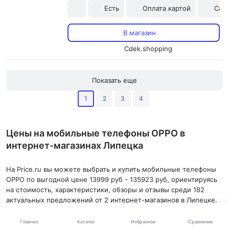
Есть
Оплата картой
Сам
В магазин
Cdek.shopping
Показать еще
1
2
3
4
Цены на мобильные телефоны OPPO в
интернет-магазинах Липецка
На Price.ru вы можете выбрать и купить мобильные телефоны
OPPO по выгодной цене 13999 руб - 135923 руб, ориентируясь
на стоимость, характеристики, обзоры и отзывы среди 182
актуальных предложений от 2 интернет-магазинов в Липецке.
Сравнивайте Оппо мобильные телефоны с другими товарами,
Каталог
Главная
Избранное
Сравнение
используя фильтр по популярности и размеру скидки.