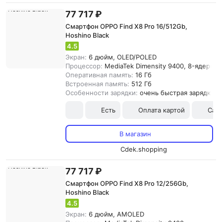
77 717 ₽
Смартфон OPPO Find X8 Pro 16/512Gb,
Hoshino Black
4.5
Экран:
6 дюйм, OLED/POLED
Процессор:
MediaTek Dimensity 9400, 8-ядерны
Оперативная память:
16 Гб
Встроенная память:
512 Гб
Особенности зарядки:
очень быстрая зарядка
Есть
Оплата картой
Сам
В магазин
Cdek.shopping
77 717 ₽
Смартфон OPPO Find X8 Pro 12/256Gb,
Hoshino Black
4.5
Экран:
6 дюйм, AMOLED