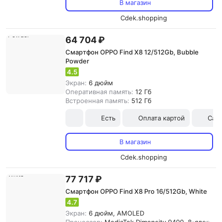
В магазин
Cdek.shopping
64 704 ₽
Смартфон OPPO Find X8 12/512Gb, Bubble
Powder
4.5
Экран:
6 дюйм
Оперативная память:
12 Гб
Встроенная память:
512 Гб
Есть
Оплата картой
Сам
В магазин
Cdek.shopping
77 717 ₽
Смартфон OPPO Find X8 Pro 16/512Gb, White
4.7
Экран:
6 дюйм, AMOLED