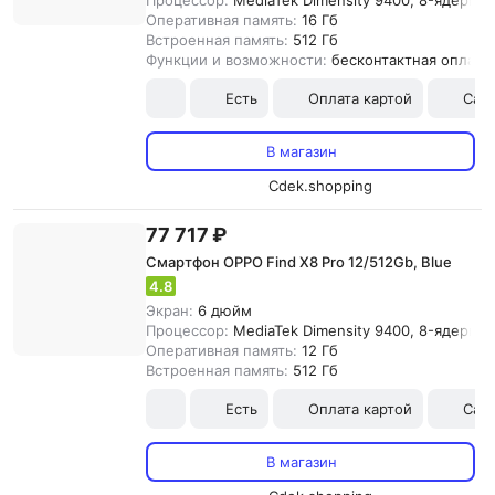
Процессор:
MediaTek Dimensity 9400, 8-ядерны
Оперативная память:
16 Гб
Встроенная память:
512 Гб
Функции и возможности:
бесконтактная оплата
Есть
Оплата картой
Сам
В магазин
Cdek.shopping
77 717 ₽
Смартфон OPPO Find X8 Pro 12/512Gb, Blue
4.8
Экран:
6 дюйм
Процессор:
MediaTek Dimensity 9400, 8-ядерны
Оперативная память:
12 Гб
Встроенная память:
512 Гб
Есть
Оплата картой
Сам
В магазин