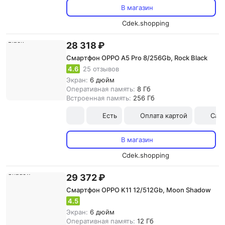
В магазин
Cdek.shopping
28 318 ₽
Смартфон OPPO A5 Pro 8/256Gb, Rock Black
4.6
25 отзывов
Экран:
6 дюйм
Оперативная память:
8 Гб
Встроенная память:
256 Гб
Есть
Оплата картой
Сам
В магазин
Cdek.shopping
29 372 ₽
Смартфон OPPO K11 12/512Gb, Moon Shadow
4.5
Экран:
6 дюйм
Оперативная память:
12 Гб