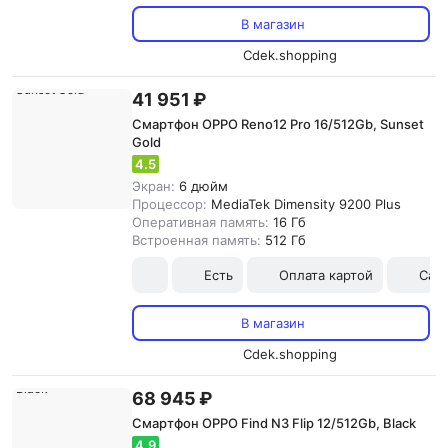
В магазин
Cdek.shopping
41 951 ₽
Смартфон OPPO Reno12 Pro 16/512Gb, Sunset
Gold
4.5
Экран:
6 дюйм
Процессор:
MediaTek Dimensity 9200 Plus
Оперативная память:
16 Гб
Встроенная память:
512 Гб
Есть
Оплата картой
Сам
В магазин
Cdek.shopping
68 945 ₽
Смартфон OPPO Find N3 Flip 12/512Gb, Black
4.9