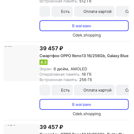
Встроенная память:
512 Гб
Есть
Оплата картой
Сам
В магазин
Cdek.shopping
39 457 ₽
Смартфон OPPO Reno13 16/256Gb, Galaxy Blue
4.5
Экран:
6 дюйм, AMOLED
Оперативная память:
16 Гб
Встроенная память:
256 Гб
Есть
Оплата картой
Сам
В магазин
Cdek.shopping
39 457 ₽