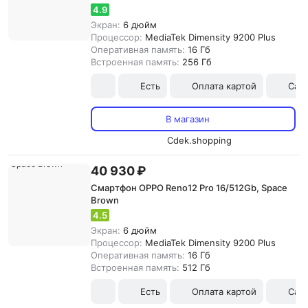
4.9
Экран:
6 дюйм
Процессор:
MediaTek Dimensity 9200 Plus
Оперативная память:
16 Гб
Встроенная память:
256 Гб
Есть
Оплата картой
Сам
В магазин
Cdek.shopping
40 930 ₽
Смартфон OPPO Reno12 Pro 16/512Gb, Space
Brown
4.5
Экран:
6 дюйм
Процессор:
MediaTek Dimensity 9200 Plus
Оперативная память:
16 Гб
Встроенная память:
512 Гб
Есть
Оплата картой
Сам