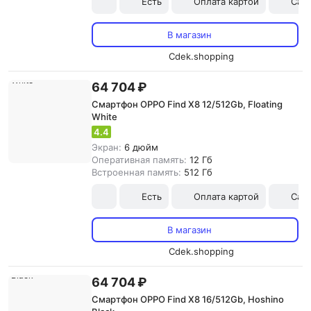
Есть
Оплата картой
Сам
В магазин
Cdek.shopping
64 704 ₽
Смартфон OPPO Find X8 12/512Gb, Floating
White
4.4
Экран:
6 дюйм
Оперативная память:
12 Гб
Встроенная память:
512 Гб
Есть
Оплата картой
Сам
В магазин
Cdek.shopping
64 704 ₽
Смартфон OPPO Find X8 16/512Gb, Hoshino