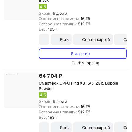
Black
4.5
Экран:
6 дюйм
Оперативная память:
16 Гб
Встроенная память:
512 Гб
Вес:
193 г
Есть
Оплата картой
Сам
В магазин
Cdek.shopping
64 704 ₽
Смартфон OPPO Find X8 16/512Gb, Bubble
Powder
4.5
Экран:
6 дюйм
Оперативная память:
16 Гб
Встроенная память:
512 Гб
Вес:
193 г
Есть
Оплата картой
Сам