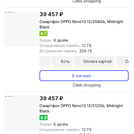
Cdek.shopping
39 457 ₽
Смартфон OPPO Reno13 12/256Gb, Midnight
Black
4.7
Экран:
6 дюйм
Оперативная память:
12 Гб
Встроенная память:
256 Гб
Есть
Оплата картой
Сам
В магазин
Cdek.shopping
39 457 ₽
Смартфон OPPO Reno13 12/512Gb, Midnight
Black
4.9
Экран:
6 дюйм
Оперативная память:
12 Гб