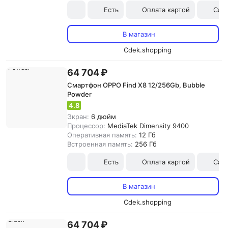
Есть
Оплата картой
Сам
В магазин
Cdek.shopping
64 704 ₽
Смартфон OPPO Find X8 12/256Gb, Bubble
Powder
4.8
Экран:
6 дюйм
Процессор:
MediaTek Dimensity 9400
Оперативная память:
12 Гб
Встроенная память:
256 Гб
Есть
Оплата картой
Сам
В магазин
Cdek.shopping
64 704 ₽