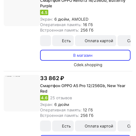
Смартфон OPPO Reno13 16/256Gb, Butterfly
Purple
4.5
Экран:
6 дюйм, AMOLED
Оперативная память:
16 Гб
Встроенная память:
256 Гб
Есть
Оплата картой
Сам
В магазин
Cdek.shopping
33 862 ₽
Смартфон OPPO A5 Pro 12/256Gb, New Year
Red
4.6
25 отзывов
Экран:
6 дюйм
Оперативная память:
12 Гб
Встроенная память:
256 Гб
Есть
Оплата картой
Сам