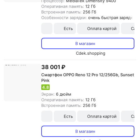
Процессор:
MediaTek Dimensity 9400
Оперативная память:
12 Гб
Встроенная память:
256 Гб
Особенности зарядки:
очень быстрая зарядка
Есть
Оплата картой
Сам
В магазин
Cdek.shopping
38 001 ₽
Смартфон OPPO Reno 12 Pro 12/256Gb, Sunset
Pink
4.8
Экран:
6 дюйм
Оперативная память:
12 Гб
Встроенная память:
256 Гб
Есть
Оплата картой
Сам
В магазин