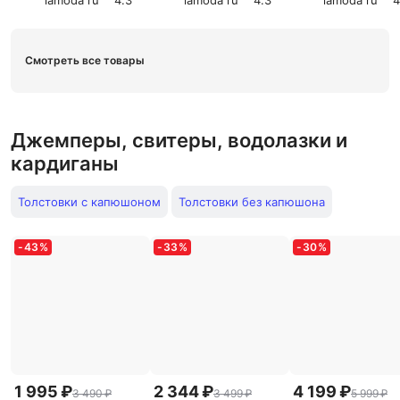
lamoda ru
4.3
lamoda ru
4.3
lamoda ru
4
Смотреть все товары
Джемперы, свитеры, водолазки и
кардиганы
Толстовки с капюшоном
Толстовки без капюшона
-
43
%
-
33
%
-
30
%
1 995 ₽
2 344 ₽
4 199 ₽
3 490 ₽
3 499 ₽
5 999 ₽