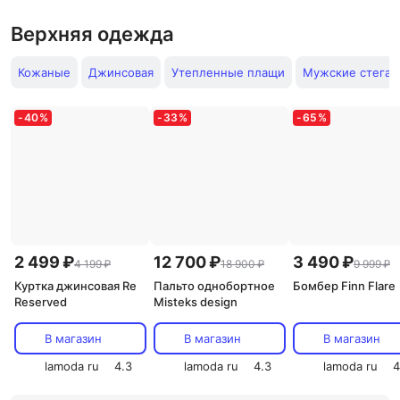
Верхняя одежда
Кожаные
Джинсовая
Утепленные плащи
Мужские стега
-
40
%
-
33
%
-
65
%
2 499 ₽
12 700 ₽
3 490 ₽
4 199 ₽
18 900 ₽
9 999 ₽
Куртка джинсовая Re
Пальто однобортное
Бомбер Finn Flare
Reserved
Misteks design
В магазин
В магазин
В магазин
lamoda ru
4.3
lamoda ru
4.3
lamoda ru
4