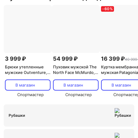
-
60
%
3 999 ₽
54 999 ₽
16 399 ₽
40 999
Брюки утепленные
Пуховик мужской The
Куртка мембранн
мужские Outventure,
North Face McMurdo,
мужская Patagonia
Черный
Черный
Torrentshell, Голу
В магазин
В магазин
В магазин
Спортмастер
Спортмастер
Спортмасте
Рубашки