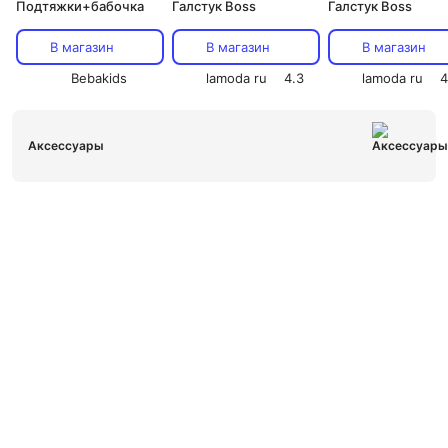
Подтяжки+бабочка
Галстук Boss
Галстук Boss
В магазин
В магазин
В магазин
Bebakids
lamoda ru
4.3
lamoda ru
4
Аксессуары