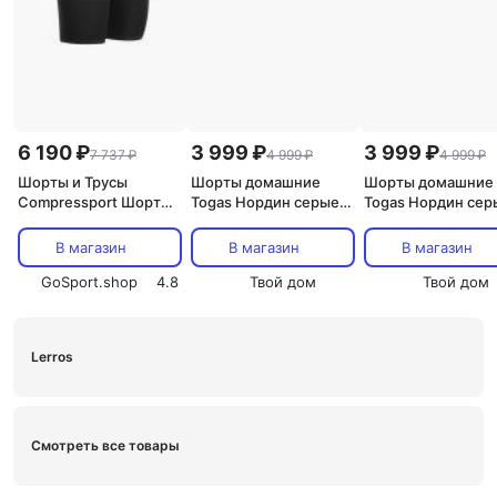
6 190 ₽
3 999 ₽
3 999 ₽
7 737 ₽
4 999 ₽
4 999 ₽
Шорты и Трусы
Шорты домашние
Шорты домашние
Compressport Шорты
Togas Нордин серые
Togas Нордин сер
Run Under Control
мужские S(46)
мужские M(48)
Черный T3
В магазин
В магазин
В магазин
GoSport.shop
4.8
Твой дом
Твой дом
Lerros
Смотреть все товары