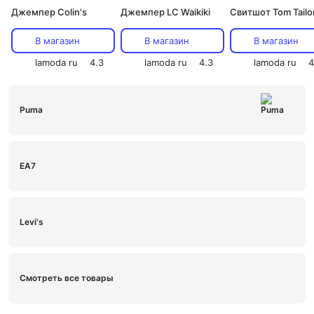
Джемпер Colin's
Джемпер LC Waikiki
Свитшот Tom Tailo
В магазин
В магазин
В магазин
lamoda ru
4.3
lamoda ru
4.3
lamoda ru
4
Puma
EA7
Levi's
Смотреть все товары