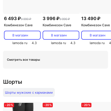
6 493 ₽
3 996 ₽
13 490 ₽
9 990 ₽
9 990 ₽
Комбинезон Cave
Комбинезон Cave
Комбинезон Cave
В магазин
В магазин
В магазин
lamoda ru
4.3
lamoda ru
4.3
lamoda ru
4
Смотреть все товары
Шорты
Шорты мужские с карманами
-
20
%
-
20
%
-
20
%