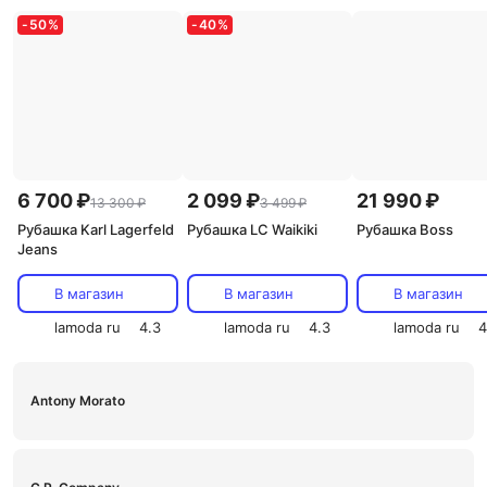
-
50
%
-
40
%
6 700 ₽
2 099 ₽
21 990 ₽
13 300 ₽
3 499 ₽
Рубашка Karl Lagerfeld
Рубашка LC Waikiki
Рубашка Boss
Jeans
В магазин
В магазин
В магазин
lamoda ru
4.3
lamoda ru
4.3
lamoda ru
4
Antony Morato