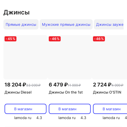
Джинсы
Прямые джинсы
Мужские прямые джинсы
Джинсы заужен
-
45
%
-
46
%
-
46
%
18 204 ₽
6 479 ₽
2 724 ₽
33 099 ₽
11 999 ₽
4 999 ₽
Джинсы Diesel
Джинсы On the 1st
Джинсы O'STIN
В магазин
В магазин
В магазин
lamoda ru
4.3
lamoda ru
4.3
lamoda ru
4