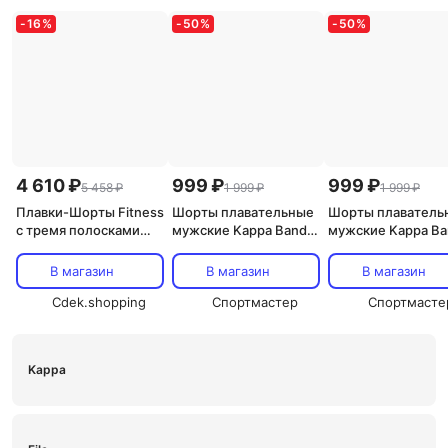
-
16
%
-
50
%
-
50
%
4 610 ₽
999 ₽
999 ₽
5 458 ₽
1 999 ₽
1 999 ₽
Плавки-Шорты Fitness
Шорты плавательные
Шорты плаватель
с тремя полосками
мужские Kappa Banda
мужские Kappa Ba
Adidas, мультиколор
d’Origini, Красный
d’Origini, Черный
В магазин
В магазин
В магазин
Cdek.shopping
Спортмастер
Спортмасте
Kappa