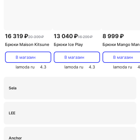
16 319 ₽
13 040 ₽
8 999 ₽
20 399 ₽
16 299 ₽
Брюки Maison Kitsune
Брюки Ice Play
Брюки Mango Man
В магазин
В магазин
В магазин
lamoda ru
4.3
lamoda ru
4.3
lamoda ru
4
Sela
LEE
Anchor