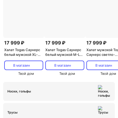
17 999 ₽
17 999 ₽
17 999 ₽
Халат Togas Саунерс
Халат Togas Саунерс
Халат мужской To
белый мужской XL-
белый мужской M-L
Саунерс светло-
XXL /52-54/
/48-50/
серый XL-XXL (52-
В магазин
В магазин
В магазин
Твой дом
Твой дом
Твой дом
Носки, гольфы
Трусы