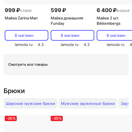
999 ₽
599 ₽
6 400 ₽
1 199 ₽
8 000 ₽
Майка Zarina Man
Майка домашняя
Майки 2 шт.
Funday
Bikkembergs
В магазин
В магазин
В магазин
lamoda ru
4.3
lamoda ru
4.3
lamoda ru
4
Смотреть все товары
Брюки
Широкие мужские брюки
Мужские зауженные брюки
Зауж
-
20
%
-
20
%