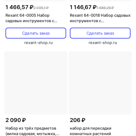
1 466,57 ₽
1 146,67 ₽
2 095,1 ₽
1 686,26 ₽
Rexant 64-0005 Набор
Rexant 64-0018 Набор садовых
садовых инструментов с
инструментов с
прорезиненной ручкой 1 наб.
цельнометаллической ручкой
покрытой пластиком 1 наб.
Сделать заказ
Сделать заказ
rexant-shop.ru
rexant-shop.ru
2 090 ₽
206 ₽
Набор из трёх предметов
набор для пересадки
(вилка садовая, мотыжка,
комнатных растений