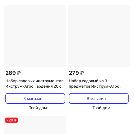
289 ₽
279 ₽
Набор садовых инструментов
Набор садовый из 3
Инструм-Агро Гардения 20 см
предметов Инструм-Агро
(совочек, вилка, рыхлитель
(10943)
малые с пластик.ручкой)
В магазин
В магазин
Твой дом
Твой дом
-
20
%