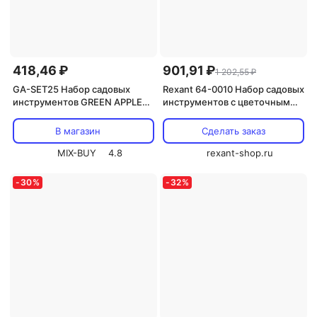
418,46 ₽
901,91 ₽
1 202,55 ₽
GA-SET25 Набор садовых
Rexant 64-0010 Набор садовых
инструментов GREEN APPLE
инструментов с цветочным
GA-SET25 2 лопатки
рисунком 1 наб.
рыхлитель нейлон, цена за 1
В магазин
Сделать заказ
шт
MIX-BUY
4.8
rexant-shop.ru
-
30
%
-
32
%