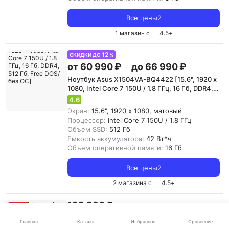
Все цены
2
1 магазин с
4.5
+
12
СКИДКИ ДО
%
от 60 990 ₽
до 66 990 ₽
Ноутбук Asus X1504VA-BQ4422 [15.6", 1920 x
1080, Intel Core 7 150U / 1.8 ГГц, 16 Гб, DDR4,
512 Гб, Free DOS/без ОС]
4.6
Экран:
15.6", 1920 x 1080, матовый
Процессор:
Intel Core 7 150U / 1.8 ГГц
Объем SSD:
512 Гб
Емкость аккумулятора:
42 Вт*ч
Объем оперативной памяти:
16 Гб
Все цены
2
2 магазина с
4.5
+
139 990 ₽
-
12
%
Ноутбук Asus UX3407NA-QD100W [14", 1920 x
Каталог
Главная
Избранное
Сравнение
1200, 3.4 ГГц, 32 Гб, DDR5, 1 Тб, Windows 11