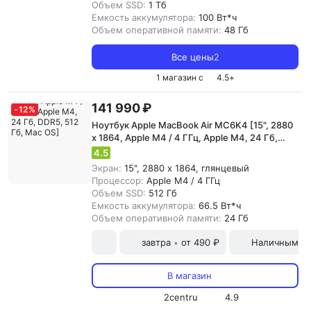
Объем SSD:
1 Тб
Емкость аккумулятора:
100 Вт*ч
Объем оперативной памяти:
48 Гб
Все цены
2
1 магазин с
4.5
+
141 990 ₽
-
12
%
Ноутбук Apple MacBook Air MC6K4 [15", 2880
x 1864, Apple M4 / 4 ГГц, Apple M4, 24 Гб,
DDR5, 512 Гб, Mac OS]
4.5
Экран:
15", 2880 x 1864, глянцевый
Процессор:
Apple M4 / 4 ГГц
Объем SSD:
512 Гб
Емкость аккумулятора:
66.5 Вт*ч
Объем оперативной памяти:
24 Гб
завтра
от 490 ₽
Наличными и
•
В магазин
2centru
4.9