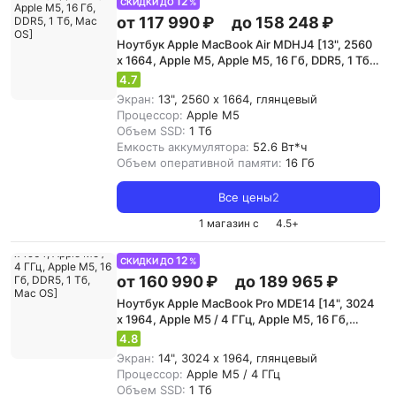
12
СКИДКИ ДО
%
от 117 990 ₽
до 158 248 ₽
Ноутбук Apple MacBook Air MDHJ4 [13", 2560
x 1664, Apple M5, Apple M5, 16 Гб, DDR5, 1 Тб,
Mac OS]
4.7
Экран:
13", 2560 x 1664, глянцевый
Процессор:
Apple M5
Объем SSD:
1 Тб
Емкость аккумулятора:
52.6 Вт*ч
Объем оперативной памяти:
16 Гб
Все цены
2
1 магазин с
4.5
+
12
СКИДКИ ДО
%
от 160 990 ₽
до 189 965 ₽
Ноутбук Apple MacBook Pro MDE14 [14", 3024
x 1964, Apple M5 / 4 ГГц, Apple M5, 16 Гб,
DDR5, 1 Тб, Mac OS]
4.8
Экран:
14", 3024 x 1964, глянцевый
Процессор:
Apple M5 / 4 ГГц
Объем SSD:
1 Тб