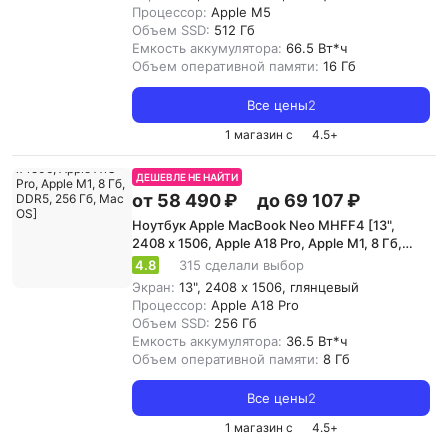
Процессор:
Apple M5
Объем SSD:
512 Гб
Емкость аккумулятора:
66.5 Вт*ч
Объем оперативной памяти:
16 Гб
Все цены
2
1 магазин с
4.5
+
ДЕШЕВЛЕ НЕ НАЙТИ
от 58 490 ₽
до 69 107 ₽
Ноутбук Apple MacBook Neo MHFF4 [13",
2408 x 1506, Apple A18 Pro, Apple M1, 8 Гб,
DDR5, 256 Гб, Mac OS]
4.8
315 сделали выбор
Экран:
13", 2408 x 1506, глянцевый
Процессор:
Apple A18 Pro
Объем SSD:
256 Гб
Емкость аккумулятора:
36.5 Вт*ч
Объем оперативной памяти:
8 Гб
Все цены
2
1 магазин с
4.5
+