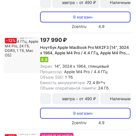
завтра
от 490 ₽
Наличными и
•
В магазин
2centru
4.9
197 990 ₽
-
12
%
Ноутбук Apple MacBook Pro MX2F3 [14", 3024
x 1964, Apple M4 Pro / 4.4 ГГц, Apple M4 Pro,
24 Гб, DDR5, 1 Тб, Mac OS]
4.8
Экран:
14", 3024 x 1964, глянцевый
Процессор:
Apple M4 Pro / 4.4 ГГц
Объем SSD:
1 Тб
Емкость аккумулятора:
72.4 Вт*ч
Объем оперативной памяти:
24 Гб
завтра
от 490 ₽
Наличными и
•
В магазин
2centru
4.9
ДЕШЕВЛЕ НЕ НАЙТИ