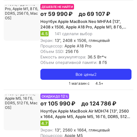
ДЕШЕВЛЕ НЕ НАЙТИ
от 59 990 ₽
до 69 107 ₽
Ноутбук Apple MacBook Neo MHFA4 [13",
2408 x 1506, Apple A18 Pro, Apple M1, 8 Гб,
DDR5, 256 Гб, Mac OS]
4.5
141 сделали выбор
Экран:
13", 2408 x 1506, глянцевый
Процессор:
Apple A18 Pro
Объем SSD:
256 Гб
Емкость аккумулятора:
36.5 Вт*ч
Объем оперативной памяти:
8 Гб
Все цены
2
1 магазин с
4.5
+
12
СКИДКИ ДО
%
от 105 990 ₽
до 124 786 ₽
Ноутбук Apple MacBook Air MDH74 [13", 2560
x 1664, Apple M5, Apple M5, 16 Гб, DDR5, 512
Гб, Mac OS]
4.7
Экран:
13", 2560 x 1664, глянцевый
Процессор:
Apple M5