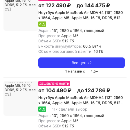
от 122 490 ₽
до 144 475 ₽
Ноутбук Apple MacBook Air MDVH4 [15", 2880
x 1864, Apple M5, Apple M5, 16 Гб, DDR5, 512
Гб, Mac OS]
4.5
Экран:
15", 2880 x 1864, глянцевый
Процессор:
Apple M5
Объем SSD:
512 Гб
Емкость аккумулятора:
66.5 Вт*ч
Объем оперативной памяти:
16 Гб
Все цены
2
1 магазин с
4.5
+
ДЕШЕВЛЕ НЕ НАЙТИ
от 104 490 ₽
до 124 786 ₽
Ноутбук Apple MacBook Air MDHA4 [13", 2560
x 1664, Apple M5, Apple M5, 16 Гб, DDR5, 512
Гб, Mac OS]
4.9
117 сделали выбор
Экран:
13", 2560 x 1664, глянцевый
Процессор:
Apple M5
Объем SSD:
512 Гб