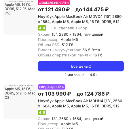
ДЕШЕВЛЕ НЕ НАЙТИ
от 121 490 ₽
до 144 475 ₽
Ноутбук Apple MacBook Air MDVD4 [15", 2880
x 1864, Apple M5, Apple M5, 16 Гб, DDR5, 512
Гб, Mac OS]
4.4
141 сделали выбор
Экран:
15", 2880 x 1864, глянцевый
Процессор:
Apple M5
Объем SSD:
512 Гб
Емкость аккумулятора:
66.5 Вт*ч
Объем оперативной памяти:
16 Гб
Все цены
2
1 магазин с
4.5
+
12
СКИДКИ ДО
%
от 103 990 ₽
до 124 786 ₽
Ноутбук Apple MacBook Air MDHH4 [13", 2560
x 1664, Apple M5, Apple M5, 16 Гб, DDR5, 512
Гб, Mac OS]
4.6
Экран:
13", 2560 x 1664, глянцевый
Процессор:
Apple M5