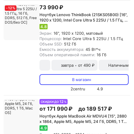
73 990 ₽
-
12
%
Ноутбук Lenovo ThinkBook (21SKS05B00) [16",
1920 x 1200, Intel Core Ultra 5 225U / 1.5 ГГц, 16
Гб, DDR5, 512 Гб, Free DOS/без ОС]
4.8
Экран:
16", 1920 x 1200, матовый
Процессор:
Intel Core Ultra 5 225U / 1.5 ГГц
Объем SSD:
512 Гб
Емкость аккумулятора:
45 Вт*ч
Объем оперативной памяти:
16 Гб
завтра
от 490 ₽
Наличными и
•
В магазин
2centru
4.9
12
СКИДКИ ДО
%
от 171 990 ₽
до 189 517 ₽
Ноутбук Apple MacBook Air MDVU4 [15", 2880
x 1864, Apple M5, Apple M5, 24 Гб, DDR5, 1 Тб,
Mac OS]
4.9