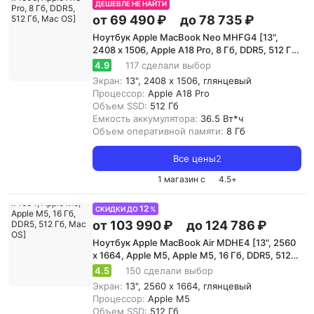
ДЕШЕВЛЕ НЕ НАЙТИ
от 69 490 ₽
до 78 735 ₽
Ноутбук Apple MacBook Neo MHFG4 [13",
2408 x 1506, Apple A18 Pro, 8 Гб, DDR5, 512 Гб,
Mac OS]
4.9
117 сделали выбор
Экран:
13", 2408 x 1506, глянцевый
Процессор:
Apple A18 Pro
Объем SSD:
512 Гб
Емкость аккумулятора:
36.5 Вт*ч
Объем оперативной памяти:
8 Гб
Все цены
2
1 магазин с
4.5
+
12
СКИДКИ ДО
%
от 103 990 ₽
до 124 786 ₽
Ноутбук Apple MacBook Air MDHE4 [13", 2560
x 1664, Apple M5, Apple M5, 16 Гб, DDR5, 512
Гб, Mac OS]
4.5
150 сделали выбор
Экран:
13", 2560 x 1664, глянцевый
Процессор:
Apple M5
Объем SSD:
512 Гб