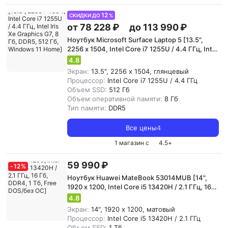
12
СКИДКИ ДО
%
от 78 228 ₽
до 113 990 ₽
Ноутбук Microsoft Surface Laptop 5 [13.5",
2256 x 1504, Intel Core i7 1255U / 4.4 ГГц, Intel
Iris Xe Graphics G7, 8 Гб, DDR5, 512 Гб,
4.8
Windows 11 Home]
Экран:
13.5", 2256 x 1504, глянцевый
Процессор:
Intel Core i7 1255U / 4.4 ГГц
Объем SSD:
512 Гб
Объем оперативной памяти:
8 Гб
Тип памяти:
DDR5
Все цены
4
1 магазин с
4.5
+
59 990 ₽
-
12
%
Ноутбук Huawei MateBook 53014MUB [14",
1920 x 1200, Intel Core i5 13420H / 2.1 ГГц, 16
Гб, DDR4, 1 Тб, Free DOS/без ОС]
4.8
Экран:
14", 1920 x 1200, матовый
Процессор:
Intel Core i5 13420H / 2.1 ГГц
Объем SSD:
1 Тб