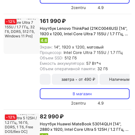
2centru
4.9
161 990 ₽
-
12
%
Ноутбук Lenovo ThinkPad (21KC0046US) [14",
1920 x 1200, Intel Core Ultra 7 155U / 1.7 ГГц, 32
Гб, DDR5, 512 Гб, Windows 11 Pro]
4.6
Экран:
14", 1920 x 1200, матовый
Процессор:
Intel Core Ultra 7 155U / 1.7 ГГц
Объем SSD:
512 Гб
Емкость аккумулятора:
57 Вт*ч
Объем оперативной памяти:
32 Гб
завтра
от 490 ₽
Наличными и
•
В магазин
2centru
4.9
82 990 ₽
-
12
%
Ноутбук Huawei MateBook 53014QLH [14",
2880 x 1920, Intel Core Ultra 5 125H / 1.2 ГГц, 16
Гб, DDR5, 1 Тб, Free DOS/без ОС]