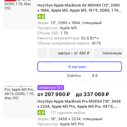
Ноутбук Apple MacBook Air MDH84 [13", 2560
x 1664, Apple M5, Apple M5, 16 Гб, DDR5, 1 Тб,
Mac OS]
4.8
Экран:
13", 2560 x 1664, глянцевый
Процессор:
Apple M5
Объем SSD:
1 Тб
Емкость аккумулятора:
52.6 Вт*ч
Объем оперативной памяти:
16 Гб
завтра
от 490 ₽
Наличными и
•
В магазин
2centru
4.9
12
СКИДКИ ДО
%
от 297 990 ₽
до 337 069 ₽
Ноутбук Apple MacBook Pro MGE64 [16", 3456
x 2234, Apple M5 Pro, Apple M5 Pro, 48 Гб,
DDR5, 1 Тб, Mac OS]
4.8
117 сделали выбор
Экран:
16", 3456 x 2234, глянцевый
Процессор:
Apple M5 Pro