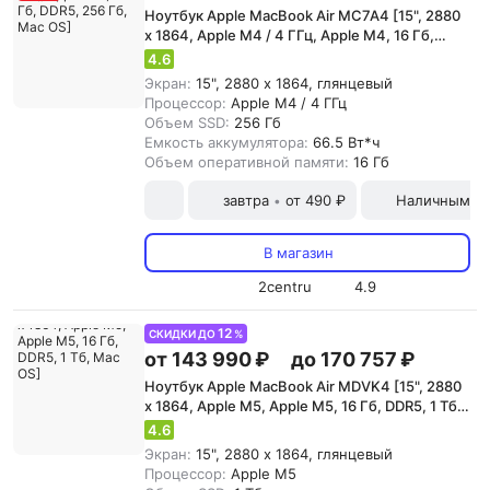
Ноутбук Apple MacBook Air MC7A4 [15", 2880
x 1864, Apple M4 / 4 ГГц, Apple M4, 16 Гб,
DDR5, 256 Гб, Mac OS]
4.6
Экран:
15", 2880 x 1864, глянцевый
Процессор:
Apple M4 / 4 ГГц
Объем SSD:
256 Гб
Емкость аккумулятора:
66.5 Вт*ч
Объем оперативной памяти:
16 Гб
завтра
от 490 ₽
Наличными и
•
В магазин
2centru
4.9
12
СКИДКИ ДО
%
от 143 990 ₽
до 170 757 ₽
Ноутбук Apple MacBook Air MDVK4 [15", 2880
x 1864, Apple M5, Apple M5, 16 Гб, DDR5, 1 Тб,
Mac OS]
4.6
Экран:
15", 2880 x 1864, глянцевый
Процессор:
Apple M5