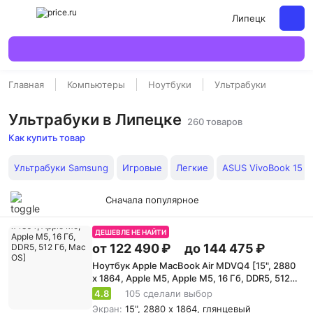
Липецк
Главная
Компьютеры
Ноутбуки
Ультрабуки
Ультрабуки в Липецке
260 товаров
Как купить товар
Ультрабуки Samsung
Игровые
Легкие
ASUS VivoBook 15
Сначала популярное
ДЕШЕВЛЕ НЕ НАЙТИ
от 122 490 ₽
до 144 475 ₽
Ноутбук Apple MacBook Air MDVQ4 [15", 2880
x 1864, Apple M5, Apple M5, 16 Гб, DDR5, 512
Гб, Mac OS]
4.8
105 сделали выбор
Экран:
15", 2880 x 1864, глянцевый