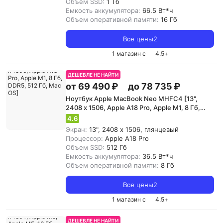
Объем SSD:
1 Тб
Емкость аккумулятора:
66.5 Вт*ч
Объем оперативной памяти:
16 Гб
Все цены
2
1 магазин с
4.5
+
ДЕШЕВЛЕ НЕ НАЙТИ
от 69 490 ₽
до 78 735 ₽
Ноутбук Apple MacBook Neo MHFC4 [13",
2408 x 1506, Apple A18 Pro, Apple M1, 8 Гб,
DDR5, 512 Гб, Mac OS]
4.6
Экран:
13", 2408 x 1506, глянцевый
Процессор:
Apple A18 Pro
Объем SSD:
512 Гб
Емкость аккумулятора:
36.5 Вт*ч
Объем оперативной памяти:
8 Гб
Все цены
2
1 магазин с
4.5
+
ДЕШЕВЛЕ НЕ НАЙТИ