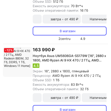
Объем SSD:
512 Гб
Емкость аккумулятора:
70 Вт*ч
Объем оперативной памяти:
16 Гб
завтра
от 490 ₽
Наличными и
•
В магазин
2centru
4.9
163 990 ₽
-
12
%
Ноутбук Asus UM5606GA-SS179W [16", 2880 x
1800, AMD Ryzen AI 9 HX 470 / 2 ГГц, AMD
Radeon 880M, 32 Гб, DDR5, 1 Тб, Windows 11
4.5
Home]
Экран:
16", 2880 x 1800, глянцевый
Процессор:
AMD Ryzen AI 9 HX 470 / 2 ГГц
Объем SSD:
1 Тб
Емкость аккумулятора:
83 Вт*ч
Объем оперативной памяти:
32 Гб
завтра
от 490 ₽
Наличными и
•
В магазин