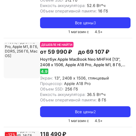
Объем SSD:
512 Гб
Емкость аккумулятора:
52.6 Вт*ч
Объем оперативной памяти:
16 Гб
Все цены
3
1 магазин с
4.5
+
ДЕШЕВЛЕ НЕ НАЙТИ
от 59 990 ₽
до 69 107 ₽
Ноутбук Apple MacBook Neo MHFH4 [13",
2408 x 1506, Apple A18 Pro, Apple M1, 8 Гб,
DDR5, 256 Гб, Mac OS]
4.9
Экран:
13", 2408 x 1506, глянцевый
Процессор:
Apple A18 Pro
Объем SSD:
256 Гб
Емкость аккумулятора:
36.5 Вт*ч
Объем оперативной памяти:
8 Гб
Все цены
2
1 магазин с
4.5
+
118 490 ₽
-
12
%