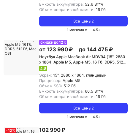
Емкость аккумулятора:
52.6 Вт*ч
Объем оперативной памяти:
16 Гб
Все цены
2
1 магазин с
4.5
+
12
СКИДКИ ДО
%
от 123 990 ₽
до 144 475 ₽
Ноутбук Apple MacBook Air MDV94 [15", 2880
x 1864, Apple M5, Apple M5, 16 Гб, DDR5, 512
Гб, Mac OS]
4.8
Экран:
15", 2880 x 1864, глянцевый
Процессор:
Apple M5
Объем SSD:
512 Гб
Емкость аккумулятора:
66.5 Вт*ч
Объем оперативной памяти:
16 Гб
Все цены
2
1 магазин с
4.5
+
102 990 ₽
-
12
%