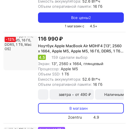
Емкость аккумулятора:
52.6 Вт*ч
Объем оперативной памяти:
16 Гб
Все цены
2
1 магазин с
4.5
+
116 990 ₽
-
12
%
Ноутбук Apple MacBook Air MDHF4 [13", 2560
x 1664, Apple M5, Apple M5, 16 Гб, DDR5, 1 Тб,
Mac OS]
4.5
159 сделали выбор
Экран:
13", 2560 x 1664, глянцевый
Процессор:
Apple M5
Объем SSD:
1 Тб
Емкость аккумулятора:
52.6 Вт*ч
Объем оперативной памяти:
16 Гб
завтра
от 490 ₽
Наличными и
•
В магазин
2centru
4.9