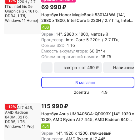
-
12
%
69 990 ₽
Ноутбук Honor MagicBook 5301ALWA [14",
2880 x 1800, Intel Core 5 220H / 2.7 ГГц, Intel
Iris Xe Graphics G7, 16 Гб, DDR4, 1 Тб, Windows
4.6
11 Home]
Экран:
14", 2880 x 1800, матовый
Процессор:
Intel Core 5 220H / 2.7 ГГц
Объем SSD:
1 Тб
Емкость аккумулятора:
60 Вт*ч
Объем оперативной памяти:
16 Гб
завтра
от 490 ₽
Наличными и
•
В магазин
2centru
4.9
115 990 ₽
-
12
%
Ноутбук Asus UM3406GA-QD093X [14", 1920 x
1200, AMD Ryzen AI 7 445, AMD Radeon 840M,
32 Гб, DDR5, 1 Тб, Windows 11 Pro]
4.4
Экран:
14", 1920 x 1200, глянцевый
Процессор:
AMD Ryzen AI 7 445