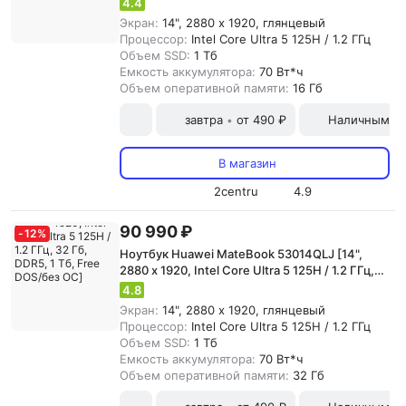
4.4
Экран:
14", 2880 x 1920, глянцевый
Процессор:
Intel Core Ultra 5 125H / 1.2 ГГц
Объем SSD:
1 Тб
Емкость аккумулятора:
70 Вт*ч
Объем оперативной памяти:
16 Гб
завтра
от 490 ₽
Наличными и
•
В магазин
2centru
4.9
90 990 ₽
-
12
%
Ноутбук Huawei MateBook 53014QLJ [14",
2880 x 1920, Intel Core Ultra 5 125H / 1.2 ГГц,
32 Гб, DDR5, 1 Тб, Free DOS/без ОС]
4.8
Экран:
14", 2880 x 1920, глянцевый
Процессор:
Intel Core Ultra 5 125H / 1.2 ГГц
Объем SSD:
1 Тб
Емкость аккумулятора:
70 Вт*ч
Объем оперативной памяти:
32 Гб