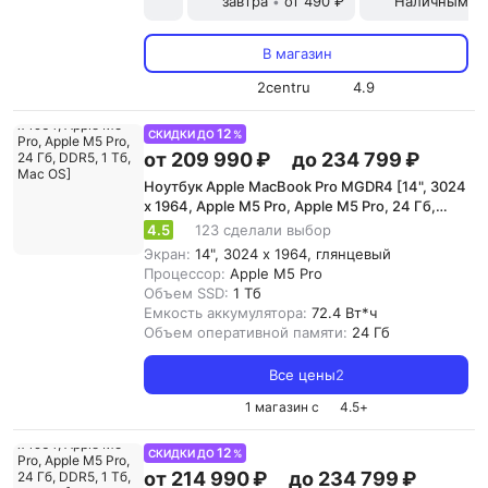
завтра
от 490 ₽
Наличными и
•
В магазин
2centru
4.9
12
СКИДКИ ДО
%
от 209 990 ₽
до 234 799 ₽
Ноутбук Apple MacBook Pro MGDR4 [14", 3024
x 1964, Apple M5 Pro, Apple M5 Pro, 24 Гб,
DDR5, 1 Тб, Mac OS]
4.5
123 сделали выбор
Экран:
14", 3024 x 1964, глянцевый
Процессор:
Apple M5 Pro
Объем SSD:
1 Тб
Емкость аккумулятора:
72.4 Вт*ч
Объем оперативной памяти:
24 Гб
Все цены
2
1 магазин с
4.5
+
12
СКИДКИ ДО
%
от 214 990 ₽
до 234 799 ₽