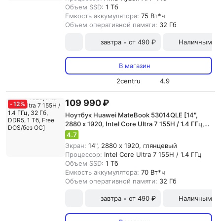
Объем SSD:
1 Тб
Емкость аккумулятора:
75 Вт*ч
Объем оперативной памяти:
32 Гб
завтра
от 490 ₽
Наличными и
•
В магазин
2centru
4.9
109 990 ₽
-
12
%
Ноутбук Huawei MateBook 53014QLE [14",
2880 x 1920, Intel Core Ultra 7 155H / 1.4 ГГц,
32 Гб, DDR5, 1 Тб, Free DOS/без ОС]
4.7
Экран:
14", 2880 x 1920, глянцевый
Процессор:
Intel Core Ultra 7 155H / 1.4 ГГц
Объем SSD:
1 Тб
Емкость аккумулятора:
70 Вт*ч
Объем оперативной памяти:
32 Гб
завтра
от 490 ₽
Наличными и
•