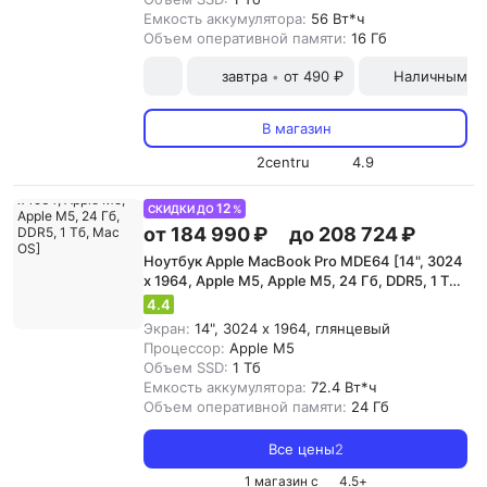
Емкость аккумулятора:
56 Вт*ч
Объем оперативной памяти:
16 Гб
завтра
от 490 ₽
Наличными и
•
В магазин
2centru
4.9
12
СКИДКИ ДО
%
от 184 990 ₽
до 208 724 ₽
Ноутбук Apple MacBook Pro MDE64 [14", 3024
x 1964, Apple M5, Apple M5, 24 Гб, DDR5, 1 Тб,
Mac OS]
4.4
Экран:
14", 3024 x 1964, глянцевый
Процессор:
Apple M5
Объем SSD:
1 Тб
Емкость аккумулятора:
72.4 Вт*ч
Объем оперативной памяти:
24 Гб
Все цены
2
1 магазин с
4.5
+