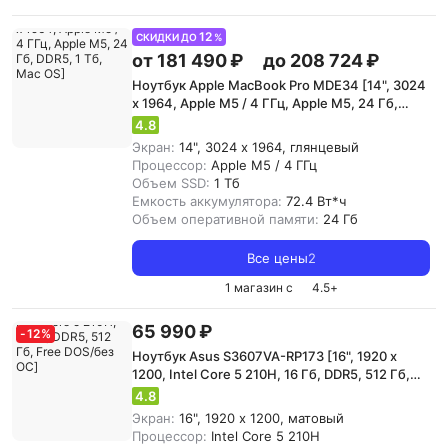
12
СКИДКИ ДО
%
от 181 490 ₽
до 208 724 ₽
Ноутбук Apple MacBook Pro MDE34 [14", 3024
x 1964, Apple M5 / 4 ГГц, Apple M5, 24 Гб,
DDR5, 1 Тб, Mac OS]
4.8
Экран:
14", 3024 x 1964, глянцевый
Процессор:
Apple M5 / 4 ГГц
Объем SSD:
1 Тб
Емкость аккумулятора:
72.4 Вт*ч
Объем оперативной памяти:
24 Гб
Все цены
2
1 магазин с
4.5
+
65 990 ₽
-
12
%
Ноутбук Asus S3607VA-RP173 [16", 1920 x
1200, Intel Core 5 210H, 16 Гб, DDR5, 512 Гб,
Free DOS/без ОС]
4.8
Экран:
16", 1920 x 1200, матовый
Процессор:
Intel Core 5 210H