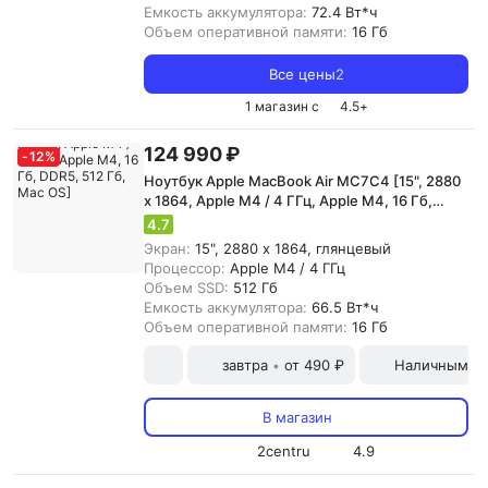
Емкость аккумулятора:
72.4 Вт*ч
Объем оперативной памяти:
16 Гб
Все цены
2
1 магазин с
4.5
+
124 990 ₽
-
12
%
Ноутбук Apple MacBook Air MC7C4 [15", 2880
x 1864, Apple M4 / 4 ГГц, Apple M4, 16 Гб,
DDR5, 512 Гб, Mac OS]
4.7
Экран:
15", 2880 x 1864, глянцевый
Процессор:
Apple M4 / 4 ГГц
Объем SSD:
512 Гб
Емкость аккумулятора:
66.5 Вт*ч
Объем оперативной памяти:
16 Гб
завтра
от 490 ₽
Наличными и
•
В магазин
2centru
4.9