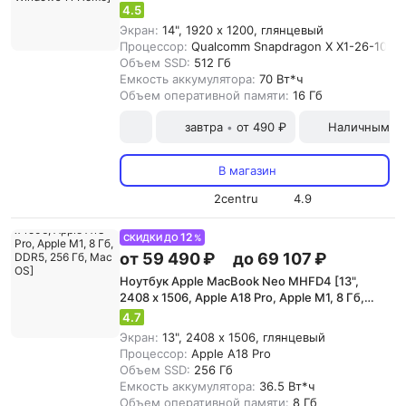
Гб, DDR5, 512 Гб, Windows 11 Home]
4.5
Экран:
14", 1920 x 1200, глянцевый
Процессор:
Qualcomm Snapdragon X X1-26-100
Объем SSD:
512 Гб
Емкость аккумулятора:
70 Вт*ч
Объем оперативной памяти:
16 Гб
завтра
от 490 ₽
Наличными и
•
В магазин
2centru
4.9
12
СКИДКИ ДО
%
от 59 490 ₽
до 69 107 ₽
Ноутбук Apple MacBook Neo MHFD4 [13",
2408 x 1506, Apple A18 Pro, Apple M1, 8 Гб,
DDR5, 256 Гб, Mac OS]
4.7
Экран:
13", 2408 x 1506, глянцевый
Процессор:
Apple A18 Pro
Объем SSD:
256 Гб
Емкость аккумулятора:
36.5 Вт*ч
Объем оперативной памяти:
8 Гб