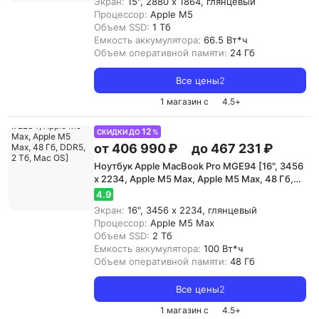
Экран:
15", 2880 x 1864, глянцевый
Процессор:
Apple M5
Объем SSD:
1 Тб
Емкость аккумулятора:
66.5 Вт*ч
Объем оперативной памяти:
24 Гб
Все цены
2
1 магазин с
4.5
+
12
СКИДКИ ДО
%
от 406 990 ₽
до 467 231 ₽
Ноутбук Apple MacBook Pro MGE94 [16", 3456
x 2234, Apple M5 Max, Apple M5 Max, 48 Гб,
DDR5, 2 Тб, Mac OS]
4.9
Экран:
16", 3456 x 2234, глянцевый
Процессор:
Apple M5 Max
Объем SSD:
2 Тб
Емкость аккумулятора:
100 Вт*ч
Объем оперативной памяти:
48 Гб
Все цены
2
1 магазин с
4.5
+