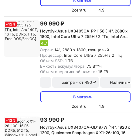
В магазин
2centru
4.9
99 990 ₽
-
12
%
Ноутбук Asus UX3405CA-PP1158 [14", 2880 x
1800, Intel Core Ultra 7 255H / 2 ГГц, Intel Arc
140T, 16 Гб, DDR5, 1 Тб, Free DOS/без ОС]
4.7
Экран:
14", 2880 x 1800, глянцевый
Процессор:
Intel Core Ultra 7 255H / 2 ГГц
Объем SSD:
1 Тб
Емкость аккумулятора:
75 Вт*ч
Объем оперативной памяти:
16 Гб
завтра
от 490 ₽
Наличными и
•
В магазин
2centru
4.9
93 990 ₽
-
12
%
Ноутбук Asus UX3407QA-QD197W [14", 1920 x
1200, Qualcomm Snapdragon X X1-26-100, 16