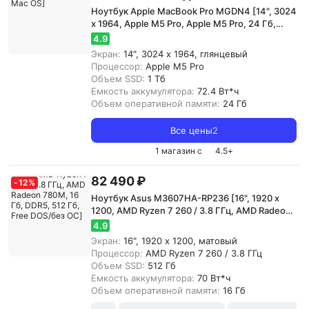
Ноутбук Apple MacBook Pro MGDN4 [14", 3024
x 1964, Apple M5 Pro, Apple M5 Pro, 24 Гб,
DDR5, 1 Тб, Mac OS]
4.9
Экран:
14", 3024 x 1964, глянцевый
Процессор:
Apple M5 Pro
Объем SSD:
1 Тб
Емкость аккумулятора:
72.4 Вт*ч
Объем оперативной памяти:
24 Гб
Все цены
2
1 магазин с
4.5
+
82 490 ₽
-
12
%
Ноутбук Asus M3607HA-RP236 [16", 1920 x
1200, AMD Ryzen 7 260 / 3.8 ГГц, AMD Radeon
780M, 16 Гб, DDR5, 512 Гб, Free DOS/без ОС]
4.9
Экран:
16", 1920 x 1200, матовый
Процессор:
AMD Ryzen 7 260 / 3.8 ГГц
Объем SSD:
512 Гб
Емкость аккумулятора:
70 Вт*ч
Объем оперативной памяти:
16 Гб