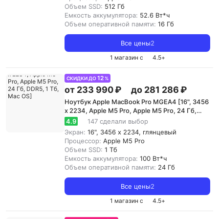
Объем SSD:
512 Гб
Емкость аккумулятора:
52.6 Вт*ч
Объем оперативной памяти:
16 Гб
Все цены
2
1 магазин с
4.5
+
12
СКИДКИ ДО
%
от 233 990 ₽
до 281 286 ₽
Ноутбук Apple MacBook Pro MGEA4 [16", 3456
x 2234, Apple M5 Pro, Apple M5 Pro, 24 Гб,
DDR5, 1 Тб, Mac OS]
4.9
147 сделали выбор
Экран:
16", 3456 x 2234, глянцевый
Процессор:
Apple M5 Pro
Объем SSD:
1 Тб
Емкость аккумулятора:
100 Вт*ч
Объем оперативной памяти:
24 Гб
Все цены
2
1 магазин с
4.5
+