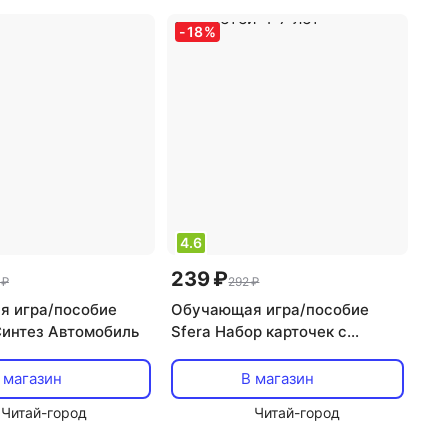
-
18
%
4.6
239 ₽
 ₽
292 ₽
 игра/пособие
Обучающая игра/пособие
интез Автомобиль
Sfera Набор карточек с
рисунками. Домино
логопедическое. Звук [С'].
 магазин
В магазин
Для детей 4-7 лет
Читай-город
Читай-город