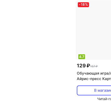
-
18
%
4.7
129 ₽
157 ₽
Обучающая игра/
Айрис-пресс Карт
буквами русского
П-Я «Умный малы
В магази
Читай-г