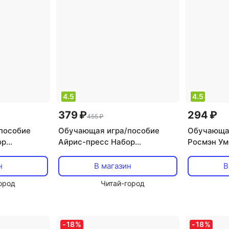
4.5
4.5
379 ₽
294 ₽
455 ₽
пособие
Обучающая игра/пособие
Обучающая
ор
Айрис-пресс Набор
Росмэн Ум
рточек для
занимательных карточек для
вокруг", 3
ок
дошколят. Совёнок
н
В магазин
В
ород
Читай-город
-
18
%
-
18
%