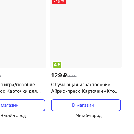
-
18
%
4.5
129 ₽
₽
157 ₽
 игра/пособие
Обучающая игра/пособие
сс Карточки для
Айрис-пресс Карточки «Кто
ный малыш – Кто
что делает – Умный малыш»
ится»
 магазин
В магазин
Читай-город
Читай-город