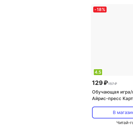
-
18
%
4.5
129 ₽
157 ₽
Обучающая игра/
Айрис-пресс Карт
слогов – Умный 
В магази
Читай-г