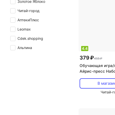
Золотое Яблоко
Читай-город
АптекиПлюс
Leomax
Cdek.shopping
Альпина
4.4
379 ₽
455 ₽
Обучающая игра/
Айрис-пресс Наб
занимательных ка
дошколят. Слонён
В магази
Читай-г