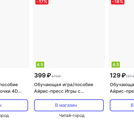
-
17
%
-
18
%
4.5
4.5
399 ₽
129 ₽
479 ₽
157 
пособие
Обучающая игра/пособие
Обучающая
очки 4D
Айрис-пресс Игры с
Айрис-пре
, 27
прищепками «Ассоциации.
детей «Ум
Часть и целое»
где наход
н
В магазин
В
ород
Читай-город