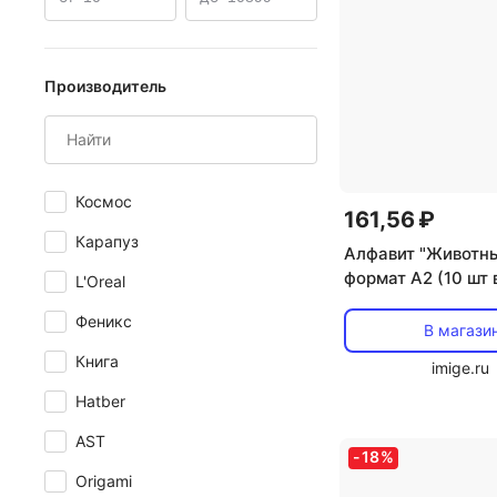
Производитель
Космос
161,56 ₽
Карапуз
Алфавит "Животн
формат А2 (10 шт 
L'Oreal
Феникс
В магази
Книга
imige.ru
Hatber
AST
-
18
%
Origami