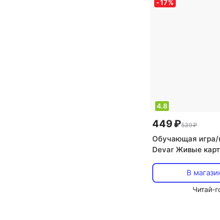
-
17
%
4.8
449 ₽
539 ₽
Обучающая игра/
Devar Живые карт
«Учи английский!»
карточек
В магази
Читай-г