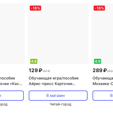
-
18
%
-
18
%
4.8
4.9
129 ₽
289 ₽
157 ₽
353
пособие
Обучающая игра/пособие
Обучающая
очки «Касса
Айрис-пресс Карточки
Мозаика-С
малыш»
«Рабочие инструменты –
Умный малыш»
н
В магазин
В
ород
Читай-город