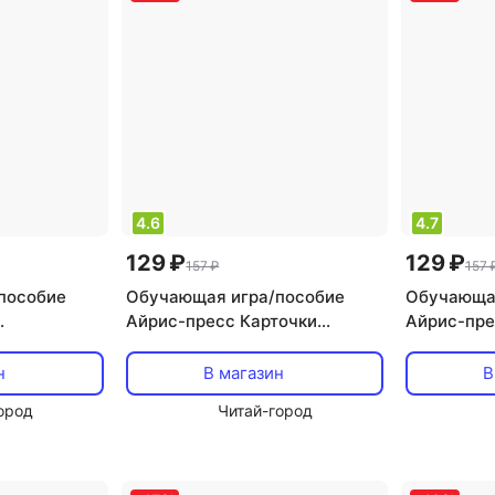
4.6
4.7
129 ₽
129 ₽
157 ₽
157 
пособие
Обучающая игра/пособие
Обучающая
Айрис-пресс Карточки
Айрис-пре
фессии
«Читаем слоги мягко – Умный
букв», на
малыш»
н
В магазин
В
ород
Читай-город