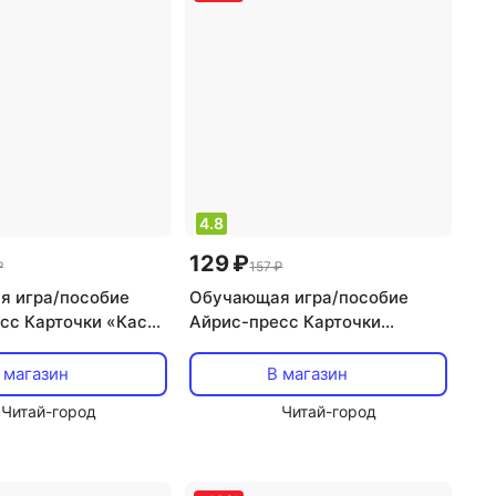
4.8
129 ₽
₽
157 ₽
 игра/пособие
Обучающая игра/пособие
сс Карточки «Касса
Айрис-пресс Карточки
бор «Умный малыш»
«Читаем слоги твердо –
Умный малыш»
 магазин
В магазин
Читай-город
Читай-город