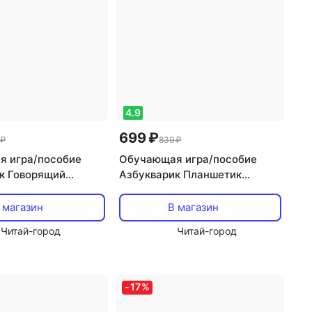
4.9
699 ₽
 ₽
839 ₽
 игра/пособие
Обучающая игра/пособие
к Говорящий
Азбукварик Планшетик
к Дружок
Музыкальная ферма
 магазин
В магазин
Читай-город
Читай-город
-
17
%