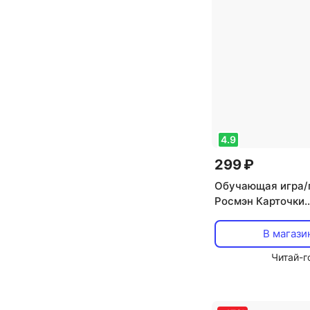
4.9
299 ₽
Обучающая игра/
Росмэн Карточки
развивающие Про
Котятова Н.И
В магази
Читай-г