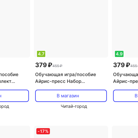
4.7
4.9
379 ₽
379 ₽
455 ₽
455
пособие
Обучающая игра/пособие
Обучающая
плект
Айрис-пресс Набор
Айрис-пре
точек.
занимательных карточек для
занимател
2
дошколят. Бельчонок
дошколят.
н
В магазин
В
ород
Читай-город
-
17
%