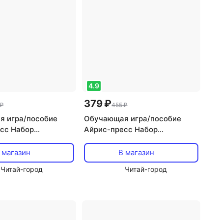
4.9
379 ₽
 ₽
455 ₽
 игра/пособие
Обучающая игра/пособие
сс Набор
Айрис-пресс Набор
ьных карточек для
занимательных карточек для
 Мишутка
дошколят. Львенок
 магазин
В магазин
Читай-город
Читай-город