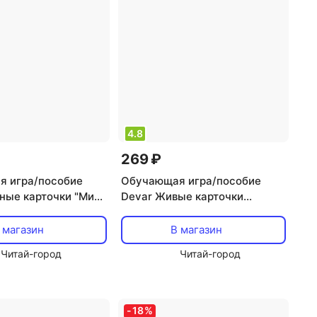
4.8
269 ₽
 игра/пособие
Обучающая игра/пособие
ные карточки "Мир
Devar Живые карточки
2 карточки [25183]
«Веселая азбука»
 магазин
В магазин
Читай-город
Читай-город
-
18
%