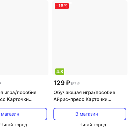
-
18
%
4.8
129 ₽
₽
157 ₽
 игра/пособие
Обучающая игра/пособие
сс Карточки
Айрис-пресс Карточки
оложности – Умный
«Музыкальные инструменты –
Умный малыш»
 магазин
В магазин
Читай-город
Читай-город