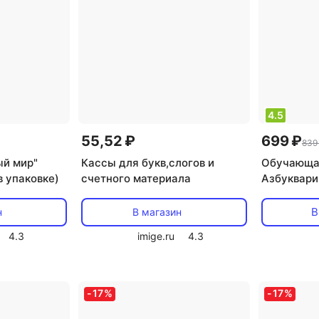
4.5
55,52 ₽
699 ₽
839
ый мир"
Кассы для букв,слогов и
Обучающая
в упаковке)
счетного материала
Азбуквари
планшети
В
н
В магазин
4.3
imige.ru
4.3
-
17
%
-
17
%