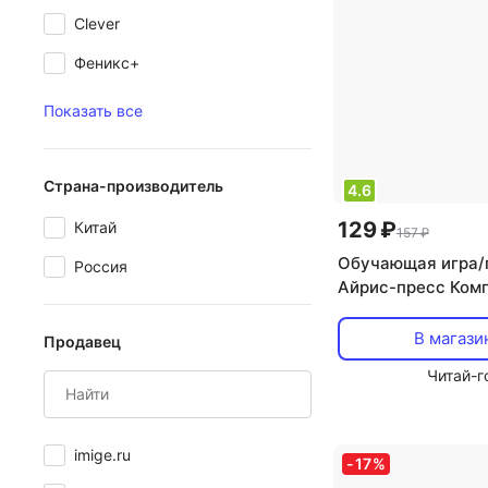
Clever
Феникс+
Показать все
Страна-производитель
4.6
129 ₽
Китай
157 ₽
Обучающая игра/
Россия
Айрис-пресс Ком
двусторонних кар
Считаем от 1 до 1
В магази
Продавец
Читай-г
imige.ru
-
17
%