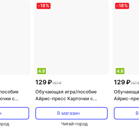
-
18
%
-
18
%
4.8
4.8
129 ₽
129 ₽
157 ₽
157 
пособие
Обучающая игра/пособие
Обучающая
очки с
Айрис-пресс Карточки с
Айрис-пре
 алфавита
буквами алфавита А-О
«Противоп
ш»
«Умный малыш»
малыш»
н
В магазин
В
ород
Читай-город