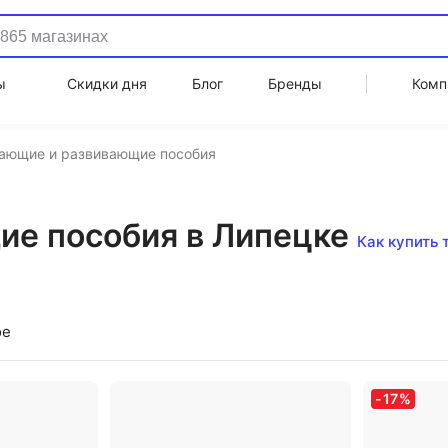
ы
Скидки дня
Блог
Бренды
Комп
ающие и развивающие пособия
е пособия в Липецке
Как купить 
ое
-
17
%