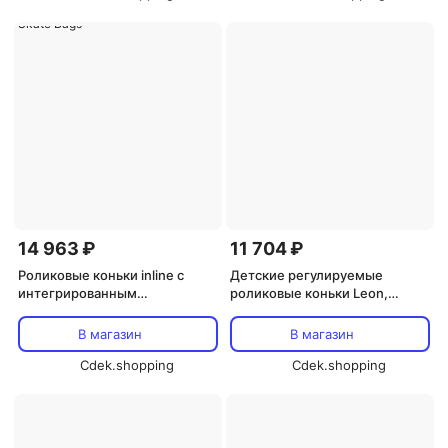
14 963 ₽
11 704 ₽
Роликовые коньки inline с
Детские регулируемые
интегрированным
роликовые коньки Leon,
держателем для инструмента
черный/синий HUDORA,
из сплава cnc, утолщенный
черный
В магазин
В магазин
лайнер, профессиональная
версия mt plus MICRO, Black
Cdek.shopping
Cdek.shopping
Shoes+Roller Skate Bags