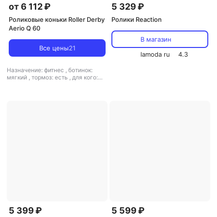
от 6 112 ₽
5 329 ₽
Роликовые коньки Roller Derby
Ролики Reaction
Aerio Q 60
В магазин
Все цены
21
lamoda ru
4.3
Назначение: фитнес
,
ботинок:
мягкий
,
тормоз: есть
,
для кого:
для мужчин/для женщин
5 399 ₽
5 599 ₽