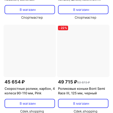
защиты Reaction Sunny,
Мультицвет
В магазин
В магазин
Спортмастер
Спортмастер
-
22
%
45 654 ₽
49 715 ₽
63 873 ₽
Скоростные ролики, карбон, 4
Роликовые коньки Bont Semi
колеса 90-110 мм, Pink
Race III, 125 мм, черный
В магазин
В магазин
Cdek.shopping
Cdek.shopping