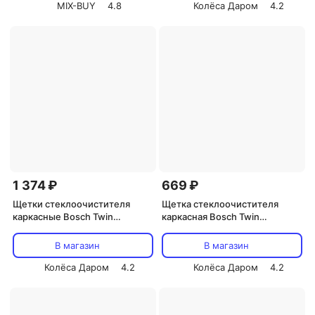
MIX-BUY
4.8
Колёса Даром
4.2
1 374 ₽
669 ₽
Щетки стеклоочистителя
Щетка стеклоочистителя
каркасные Bosch Twin
каркасная Bosch Twin
475/475 мм (art.3397118540)
475мм/19" (art.3397004582)
В магазин
В магазин
Колёса Даром
4.2
Колёса Даром
4.2