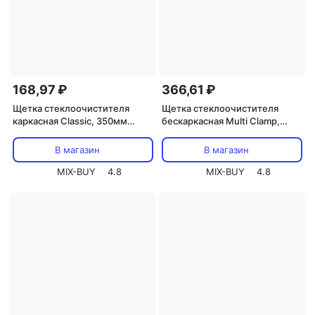
168,97 ₽
366,61 ₽
Щетка стеклоочистителя
Щетка стеклоочистителя
каркасная Classic, 350мм
бескаркасная Multi Clamp,
REXANT, цена за 1 шт
450мм REXANT, цена за 1 шт
В магазин
В магазин
MIX-BUY
4.8
MIX-BUY
4.8