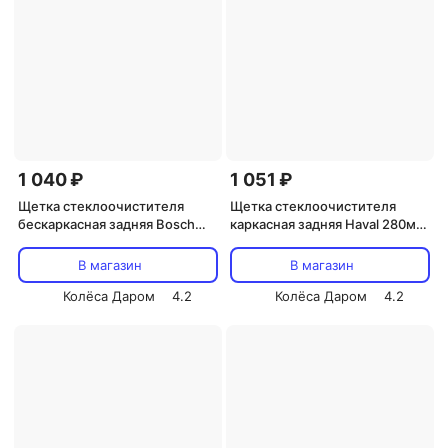
1 040 ₽
1 051 ₽
Щетка стеклоочистителя
Щетка стеклоочистителя
бескаркасная задняя Bosch
каркасная задняя Haval 280мм
380мм/15" (art. 3397008996)
(art. 6310112XKZ36A)
В магазин
В магазин
Колёса Даром
4.2
Колёса Даром
4.2