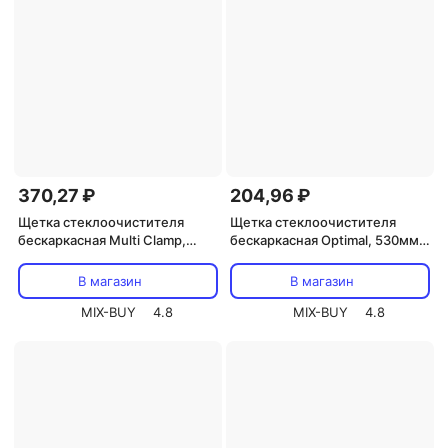
370,27 ₽
204,96 ₽
Щетка стеклоочистителя
Щетка стеклоочистителя
бескаркасная Multi Clamp,
бескаркасная Optimal, 530мм
530мм REXANT, цена за 1 шт
REXANT, цена за 1 шт
В магазин
В магазин
MIX-BUY
4.8
MIX-BUY
4.8