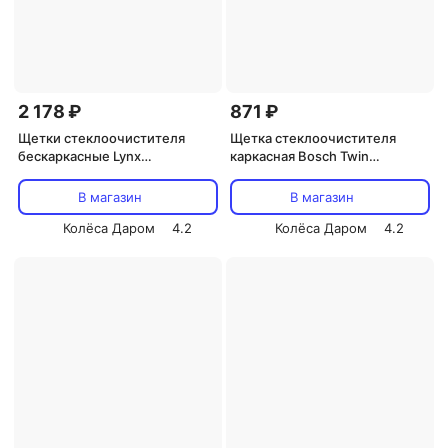
2 178 ₽
871 ₽
Щетки стеклоочистителя
Щетка стеклоочистителя
бескаркасные Lynx
каркасная Bosch Twin
600мм/500мм (art.XF6050B)
500мм/20" (art. 3397004583)
В магазин
В магазин
Колёса Даром
4.2
Колёса Даром
4.2