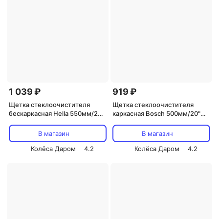
1 039 ₽
919 ₽
Щетка стеклоочистителя
Щетка стеклоочистителя
бескаркасная Hella 550мм/22"
каркасная Bosch 500мм/20"
(art.9XW 358 053-221)
(art.3397018964)
В магазин
В магазин
Колёса Даром
4.2
Колёса Даром
4.2