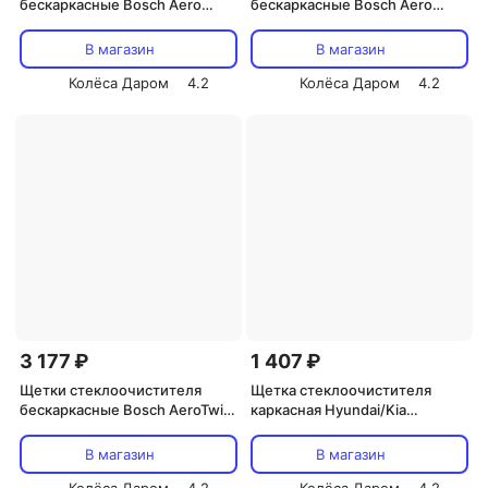
бескаркасные Bosch Aero
бескаркасные Bosch Aero
700/600 мм (art.3397007565)
550/400 мм (art.3397014317)
В магазин
В магазин
Колёса Даром
4.2
Колёса Даром
4.2
3 177 ₽
1 407 ₽
Щетки стеклоочистителя
Щетка стеклоочистителя
бескаркасные Bosch AeroTwin
каркасная Hyundai/Kia
650/650 мм (art.3397118942)
350мм/14" (art.98850-H2000)
В магазин
В магазин