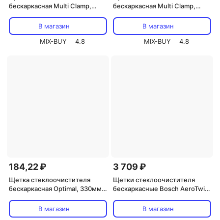
бескаркасная Multi Clamp,
бескаркасная Multi Clamp,
500мм REXANT, цена за 1 шт
600мм REXANT, цена за 1 шт
В магазин
В магазин
MIX-BUY
4.8
MIX-BUY
4.8
184,22 ₽
3 709 ₽
Щетка стеклоочистителя
Щетки стеклоочистителя
бескаркасная Optimal, 330мм
бескаркасные Bosch AeroTwin
REXANT, цена за 1 шт
700/700 мм (art.3397118976)
В магазин
В магазин