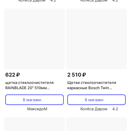
Колёса Даром
4.2
Колёса Даром
4.2
622 ₽
2 510 ₽
щетка стеклоочистителя
Щетки стеклоочистителя
RAINBLADE 20" 510мм
каркасные Bosch Twin
бескаркасная
650/550мм (art.3397010302)
В магазин
В магазин
МаксидоМ
Колёса Даром
4.2