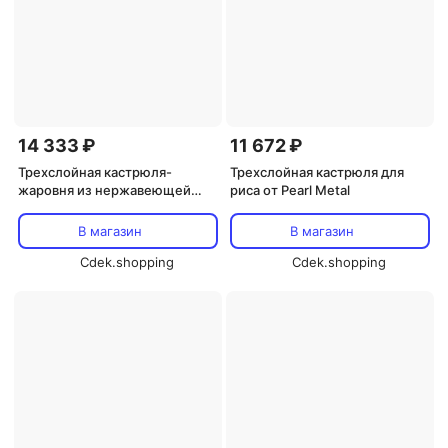
14 333 ₽
11 672 ₽
Трехслойная кастрюля-
Трехслойная кастрюля для
жаровня из нержавеющей
риса от Pearl Metal
стали от Pearl Metal
В магазин
В магазин
Cdek.shopping
Cdek.shopping