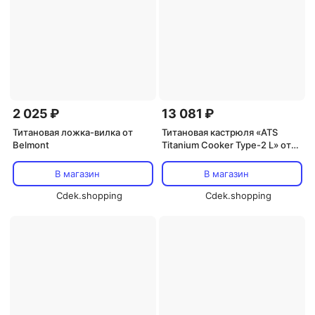
2 025 ₽
13 081 ₽
Титановая ложка-вилка от
Титановая кастрюля «ATS
Belmont
Titanium Cooker Type-2 L» от
Universal Trading
В магазин
В магазин
Cdek.shopping
Cdek.shopping