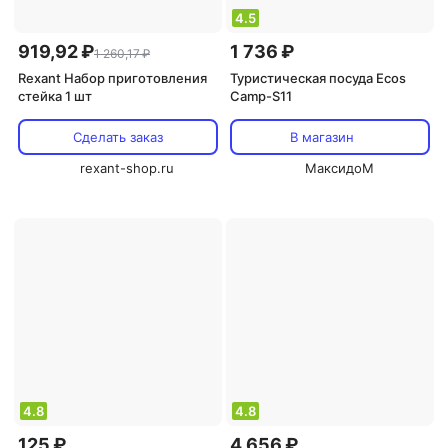
4.5
919,92 ₽
1 736 ₽
1 260,17 ₽
Rexant Набор приготовления
Туристическая посуда Ecos
стейка 1 шт
Camp-S11
Сделать заказ
В магазин
rexant-shop.ru
МаксидоМ
4.8
4.8
125 ₽
4 656 ₽