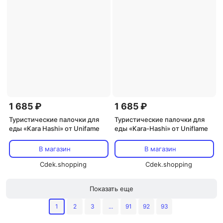
1 685 ₽
1 685 ₽
Туристические палочки для
Туристические палочки для
еды «Kara Hashi» от Unifame
еды «Kara-Hashi» от Uniflamе
В магазин
В магазин
Cdek.shopping
Cdek.shopping
Показать еще
1
2
3
...
91
92
93