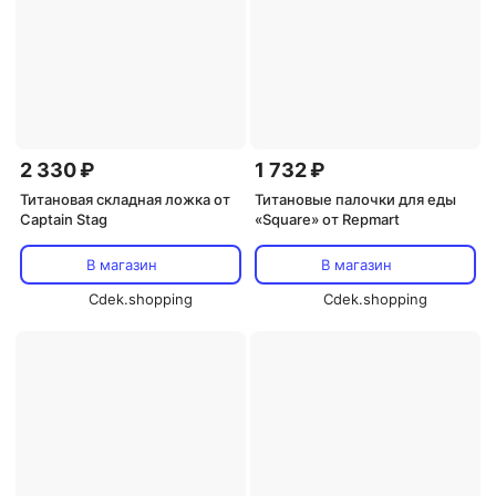
2 330 ₽
1 732 ₽
Титановая складная ложка от
Титановые палочки для еды
Captain Stag
«Square» от Repmart
В магазин
В магазин
Cdek.shopping
Cdek.shopping