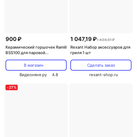
900 ₽
1 047,19 ₽
1 434,51 ₽
Керамический горшочек Ramili
Rexant Набор аксессуаров для
BSS100 для паровой
гриля 1 шт
обработки и приготовления
пищи
В магазин
Сделать заказ
Видеоняня.ру
4.8
rexant-shop.ru
-
27
%