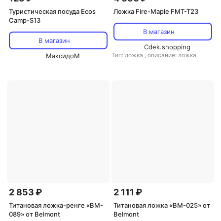
Туристическая посуда Ecos
Ложка Fire-Maple FMT-T23
Camp-S13
В магазин
В магазин
Cdek.shopping
Тип: ложка
,
описание: ложка
МаксидоМ
2 853 ₽
2 111 ₽
Титановая ложка-ренге «BM-
Титановая ложка «BM-025» от
089» от Belmont
Belmont