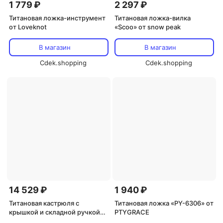
1 779 ₽
2 297 ₽
Титановая ложка-инструмент
Титановая ложка-вилка
от Loveknot
«Scoo» от snow peak
В магазин
В магазин
Cdek.shopping
Cdek.shopping
14 529 ₽
1 940 ₽
Титанoвая кастрюля с
Титановая ложка «PY-6306» от
крышкой и складной ручкой
PTYGRACE
1.4 л от Boundless Voyage