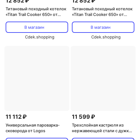
12 852 ₽
12 852 ₽
Титановый походный котелок
Титановый походный котелок
«Titan Trail Cooker 650» от
«Titan Trail Cooker 650» от
Belmont
Belmont
В магазин
В магазин
Cdek.shopping
Cdek.shopping
11 112 ₽
11 599 ₽
Универсальная пароварка-
Трехслойная кастрюля из
сковорода от Logos
нержавеющей стали с дужкой
23 см от Pearl Metal