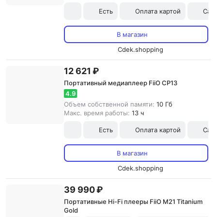
Есть
Оплата картой
Сам
В магазин
Cdek.shopping
12 621 ₽
Портативный медиаплеер FiiO CP13
4.9
Объем собственной памяти:
10 Гб
Макс. время работы:
13 ч
Есть
Оплата картой
Сам
В магазин
Cdek.shopping
39 990 ₽
Портативные Hi-Fi плееры FiiO M21 Titanium
Gold