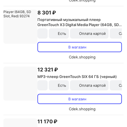
Cdek.shopping
8 301 ₽
Портативный музыкальный плеер
GreenTouch X3 Digital Media Player (64GB, SD
Slot, Red) 93274
Есть
Оплата картой
Сам
В магазин
Cdek.shopping
12 321 ₽
MP3-плеер GreenTouch SIX 64 ГБ (черный)
Есть
Оплата картой
Сам
В магазин
Cdek.shopping
11 170 ₽