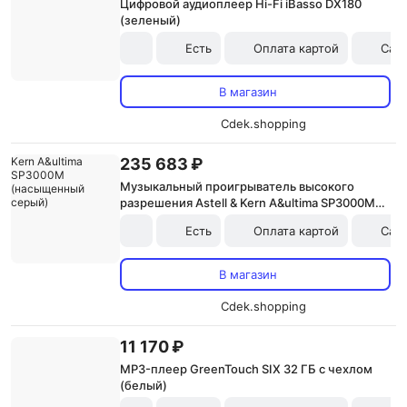
Цифровой аудиоплеер Hi-Fi iBasso DX180
(зеленый)
Есть
Оплата картой
Сам
В магазин
Cdek.shopping
235 683 ₽
Музыкальный проигрыватель высокого
разрешения Astell & Kern A&ultima SP3000M
(насыщенный серый)
Есть
Оплата картой
Сам
В магазин
Cdek.shopping
11 170 ₽
MP3-плеер GreenTouch SIX 32 ГБ с чехлом
(белый)