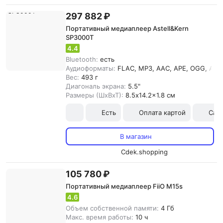
297 882 ₽
Портативный медиаплеер Astell&Kern
SP3000T
4.4
Bluetooth:
есть
Аудиоформаты:
FLAC, MP3, AAC, APE, OGG, AIF
Вес:
493 г
Диагональ экрана:
5.5"
Размеры (ШхВхТ):
8.5x14.2x1.8 см
Есть
Оплата картой
Сам
В магазин
Cdek.shopping
105 780 ₽
Портативный медиаплеер FiiO M15s
4.6
Объем собственной памяти:
4 Гб
Макс. время работы:
10 ч