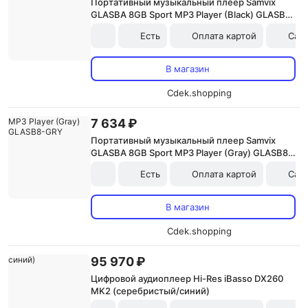
Портативный музыкальный плеер Samvix
GLASBA 8GB Sport MP3 Player (Black) GLASB8-
BLK
Есть
Оплата картой
Сам
В магазин
Cdek.shopping
7 634 ₽
Портативный музыкальный плеер Samvix
GLASBA 8GB Sport MP3 Player (Gray) GLASB8-
GRY
Есть
Оплата картой
Сам
В магазин
Cdek.shopping
95 970 ₽
Цифровой аудиоплеер Hi-Res iBasso DX260
MK2 (серебристый/синий)