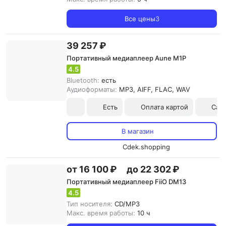
Все цены
3
39 257 ₽
Портативный медиаплеер Aune M1P
4.5
Bluetooth:
есть
Аудиоформаты:
MP3, AIFF, FLAC, WAV
Есть
Оплата картой
Сам
В магазин
Cdek.shopping
от 16 100 ₽
до 22 302 ₽
Портативный медиаплеер FiiO DM13
4.5
Тип носителя:
CD/MP3
Макс. время работы:
10 ч