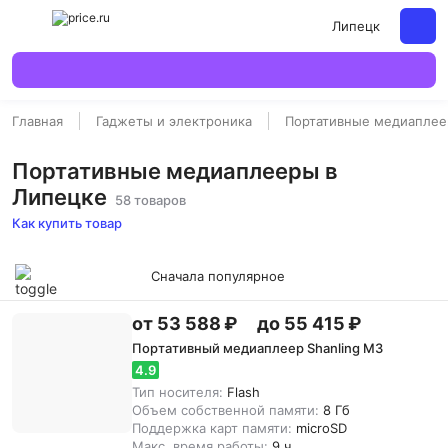
Липецк
Главная
Гаджеты и электроника
Портативные медиапле
Портативные медиаплееры в
Липецке
58 товаров
Как купить товар
Сначала популярное
от 53 588 ₽
до 55 415 ₽
Портативный медиаплеер Shanling M3
4.9
Тип носителя:
Flash
Объем собственной памяти:
8 Гб
Поддержка карт памяти:
microSD
Макс. время работы:
9 ч