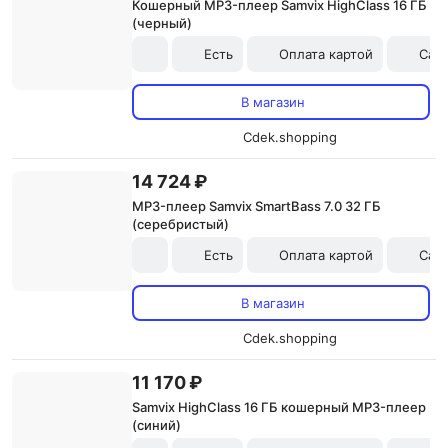
Кошерный MP3-плеер Samvix HighClass 16 ГБ
(черный)
Есть
Оплата картой
Сам
В магазин
Cdek.shopping
14 724 ₽
MP3-плеер Samvix SmartBass 7.0 32 ГБ
(серебристый)
Есть
Оплата картой
Сам
В магазин
Cdek.shopping
11 170 ₽
Samvix HighClass 16 ГБ кошерный MP3-плеер
(синий)