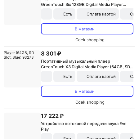
GreenTouch Six 128GB Digital Media Player
(White) 93267X
Есть
Оплата картой
Сам
В магазин
Cdek.shopping
8 301 ₽
Портативный музыкальный плеер
GreenTouch X3 Digital Media Player (64GB, SD
Slot, Blue) 93273
Есть
Оплата картой
Сам
В магазин
Cdek.shopping
17 222 ₽
Устройство потоковой передачи звука Eve
Play
Есть
Оплата картой
Сам