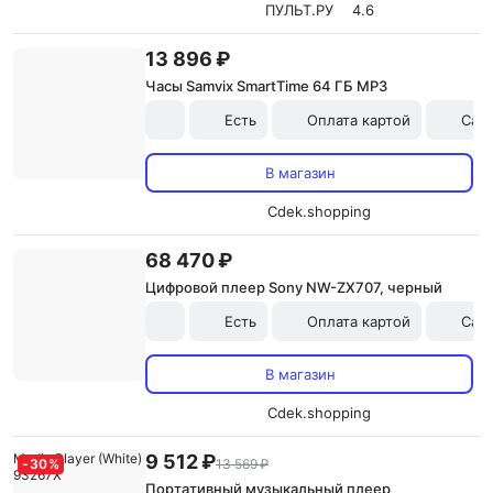
ПУЛЬТ.РУ
4.6
13 896 ₽
Часы Samvix SmartTime 64 ГБ MP3
Есть
Оплата картой
Сам
В магазин
Cdek.shopping
68 470 ₽
Цифровой плеер Sony NW-ZX707, черный
Есть
Оплата картой
Сам
В магазин
Cdek.shopping
9 512 ₽
-
30
%
13 569 ₽
Портативный музыкальный плеер