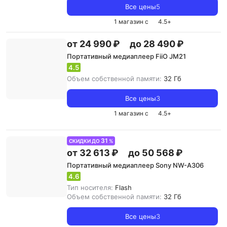
Все цены
5
1 магазин с
4.5
+
от 24 990 ₽
до 28 490 ₽
Портативный медиаплеер FiiO JM21
4.5
Объем собственной памяти:
32 Гб
Все цены
3
1 магазин с
4.5
+
31
СКИДКИ ДО
%
от 32 613 ₽
до 50 568 ₽
Портативный медиаплеер Sony NW-A306
4.6
Тип носителя:
Flash
Объем собственной памяти:
32 Гб
Все цены
3