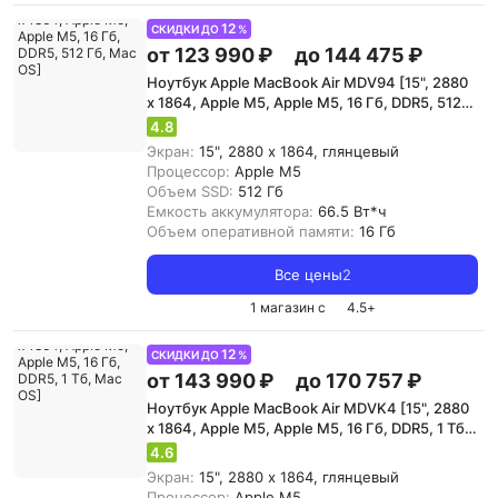
12
СКИДКИ ДО
%
от 123 990 ₽
до 144 475 ₽
Ноутбук Apple MacBook Air MDV94 [15", 2880
x 1864, Apple M5, Apple M5, 16 Гб, DDR5, 512
Гб, Mac OS]
4.8
Экран:
15", 2880 x 1864, глянцевый
Процессор:
Apple M5
Объем SSD:
512 Гб
Емкость аккумулятора:
66.5 Вт*ч
Объем оперативной памяти:
16 Гб
Все цены
2
1 магазин с
4.5
+
12
СКИДКИ ДО
%
от 143 990 ₽
до 170 757 ₽
Ноутбук Apple MacBook Air MDVK4 [15", 2880
x 1864, Apple M5, Apple M5, 16 Гб, DDR5, 1 Тб,
Mac OS]
4.6
Экран:
15", 2880 x 1864, глянцевый
Процессор:
Apple M5