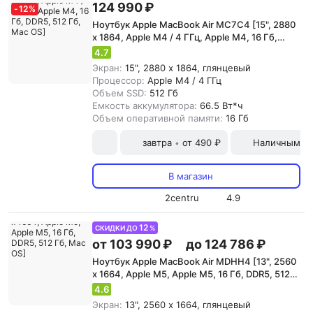
124 990 ₽
-
12
%
Ноутбук Apple MacBook Air MC7C4 [15", 2880
x 1864, Apple M4 / 4 ГГц, Apple M4, 16 Гб,
DDR5, 512 Гб, Mac OS]
4.7
Экран:
15", 2880 x 1864, глянцевый
Процессор:
Apple M4 / 4 ГГц
Объем SSD:
512 Гб
Емкость аккумулятора:
66.5 Вт*ч
Объем оперативной памяти:
16 Гб
завтра
от 490 ₽
Наличными и
•
В магазин
2centru
4.9
12
СКИДКИ ДО
%
от 103 990 ₽
до 124 786 ₽
Ноутбук Apple MacBook Air MDHH4 [13", 2560
x 1664, Apple M5, Apple M5, 16 Гб, DDR5, 512
Гб, Mac OS]
4.6
Экран:
13", 2560 x 1664, глянцевый