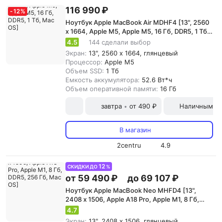
116 990 ₽
-
12
%
Ноутбук Apple MacBook Air MDHF4 [13", 2560
x 1664, Apple M5, Apple M5, 16 Гб, DDR5, 1 Тб,
Mac OS]
4.5
144 сделали выбор
Экран:
13", 2560 x 1664, глянцевый
Процессор:
Apple M5
Объем SSD:
1 Тб
Емкость аккумулятора:
52.6 Вт*ч
Объем оперативной памяти:
16 Гб
завтра
от 490 ₽
Наличными и
•
В магазин
2centru
4.9
12
СКИДКИ ДО
%
от 59 490 ₽
до 69 107 ₽
Ноутбук Apple MacBook Neo MHFD4 [13",
2408 x 1506, Apple A18 Pro, Apple M1, 8 Гб,
DDR5, 256 Гб, Mac OS]
4.7
Экран:
13", 2408 x 1506, глянцевый