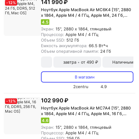
141 990 ₽
-
12
%
Ноутбук Apple MacBook Air MC6K4 [15", 2880
x 1864, Apple M4 / 4 ГГц, Apple M4, 24 Гб,
DDR5, 512 Гб, Mac OS]
4.5
Экран:
15", 2880 x 1864, глянцевый
Процессор:
Apple M4 / 4 ГГц
Объем SSD:
512 Гб
Емкость аккумулятора:
66.5 Вт*ч
Объем оперативной памяти:
24 Гб
завтра
от 490 ₽
Наличными и
•
В магазин
2centru
4.9
102 990 ₽
-
12
%
Ноутбук Apple MacBook Air MC7A4 [15", 2880
x 1864, Apple M4 / 4 ГГц, Apple M4, 16 Гб,
DDR5, 256 Гб, Mac OS]
4.6
Экран:
15", 2880 x 1864, глянцевый
Процессор:
Apple M4 / 4 ГГц
Объем SSD:
256 Гб