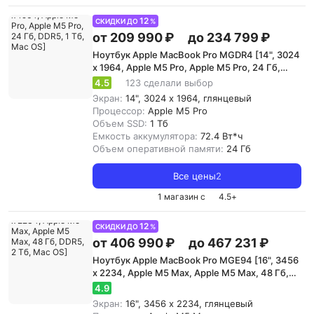
12
СКИДКИ ДО
%
от 209 990 ₽
до 234 799 ₽
Ноутбук Apple MacBook Pro MGDR4 [14", 3024
x 1964, Apple M5 Pro, Apple M5 Pro, 24 Гб,
DDR5, 1 Тб, Mac OS]
4.5
123 сделали выбор
Экран:
14", 3024 x 1964, глянцевый
Процессор:
Apple M5 Pro
Объем SSD:
1 Тб
Емкость аккумулятора:
72.4 Вт*ч
Объем оперативной памяти:
24 Гб
Все цены
2
1 магазин с
4.5
+
12
СКИДКИ ДО
%
от 406 990 ₽
до 467 231 ₽
Ноутбук Apple MacBook Pro MGE94 [16", 3456
x 2234, Apple M5 Max, Apple M5 Max, 48 Гб,
DDR5, 2 Тб, Mac OS]
4.9
Экран:
16", 3456 x 2234, глянцевый