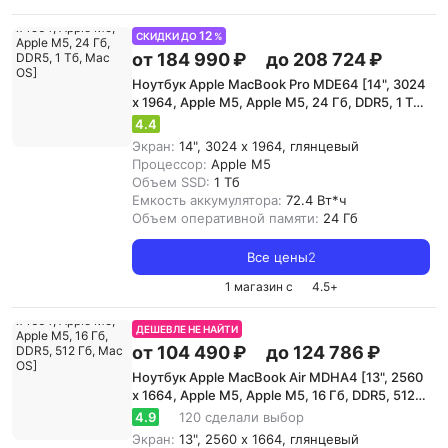
12
СКИДКИ ДО
%
от 184 990 ₽
до 208 724 ₽
Ноутбук Apple MacBook Pro MDE64 [14", 3024
x 1964, Apple M5, Apple M5, 24 Гб, DDR5, 1 Тб,
Mac OS]
4.4
Экран:
14", 3024 x 1964, глянцевый
Процессор:
Apple M5
Объем SSD:
1 Тб
Емкость аккумулятора:
72.4 Вт*ч
Объем оперативной памяти:
24 Гб
Все цены
2
1 магазин с
4.5
+
ДЕШЕВЛЕ НЕ НАЙТИ
от 104 490 ₽
до 124 786 ₽
Ноутбук Apple MacBook Air MDHA4 [13", 2560
x 1664, Apple M5, Apple M5, 16 Гб, DDR5, 512
Гб, Mac OS]
4.9
120 сделали выбор
Экран:
13", 2560 x 1664, глянцевый