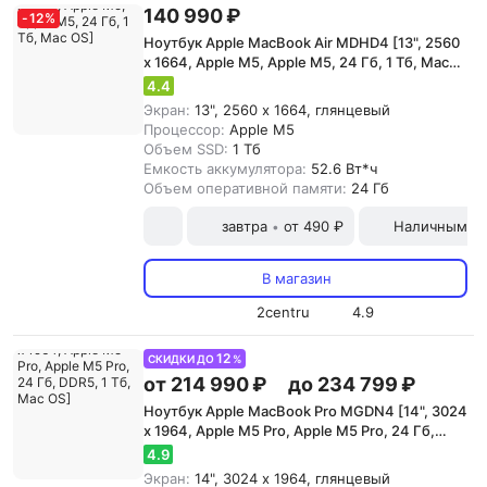
140 990 ₽
-
12
%
Ноутбук Apple MacBook Air MDHD4 [13", 2560
x 1664, Apple M5, Apple M5, 24 Гб, 1 Тб, Mac
OS]
4.4
Экран:
13", 2560 x 1664, глянцевый
Процессор:
Apple M5
Объем SSD:
1 Тб
Емкость аккумулятора:
52.6 Вт*ч
Объем оперативной памяти:
24 Гб
завтра
от 490 ₽
Наличными и
•
В магазин
2centru
4.9
12
СКИДКИ ДО
%
от 214 990 ₽
до 234 799 ₽
Ноутбук Apple MacBook Pro MGDN4 [14", 3024
x 1964, Apple M5 Pro, Apple M5 Pro, 24 Гб,
DDR5, 1 Тб, Mac OS]
4.9
Экран:
14", 3024 x 1964, глянцевый