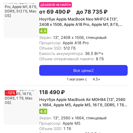
ДЕШЕВЛЕ НЕ НАЙТИ
от 69 490 ₽
до 78 735 ₽
Ноутбук Apple MacBook Neo MHFC4 [13",
2408 x 1506, Apple A18 Pro, Apple M1, 8 Гб,
DDR5, 512 Гб, Mac OS]
4.6
Экран:
13", 2408 x 1506, глянцевый
Процессор:
Apple A18 Pro
Объем SSD:
512 Гб
Емкость аккумулятора:
36.5 Вт*ч
Объем оперативной памяти:
8 Гб
Все цены
2
1 магазин с
4.5
+
118 490 ₽
-
12
%
Ноутбук Apple MacBook Air MDH84 [13", 2560
x 1664, Apple M5, Apple M5, 16 Гб, DDR5, 1 Тб,
Mac OS]
4.8
Экран:
13", 2560 x 1664, глянцевый
Процессор:
Apple M5
Объем SSD:
1 Тб