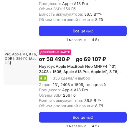
Процессор:
Apple A18 Pro
Объем SSD:
256 Гб
Емкость аккумулятора:
36.5 Вт*ч
Объем оперативной памяти:
8 Гб
Все цены
2
1 магазин с
4.5
+
ДЕШЕВЛЕ НЕ НАЙТИ
от 58 490 ₽
до 69 107 ₽
Ноутбук Apple MacBook Neo MHFF4 [13",
2408 x 1506, Apple A18 Pro, Apple M1, 8 Гб,
DDR5, 256 Гб, Mac OS]
4.8
336 сделали выбор
Экран:
13", 2408 x 1506, глянцевый
Процессор:
Apple A18 Pro
Объем SSD:
256 Гб
Емкость аккумулятора:
36.5 Вт*ч
Объем оперативной памяти:
8 Гб
Все цены
2
1 магазин с
4.5
+