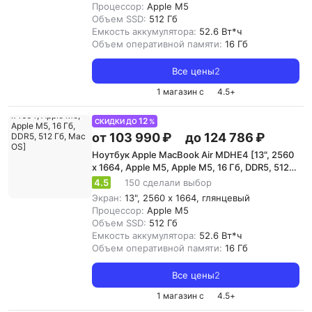
Процессор:
Apple M5
Объем SSD:
512 Гб
Емкость аккумулятора:
52.6 Вт*ч
Объем оперативной памяти:
16 Гб
Все цены
2
1 магазин с
4.5
+
12
СКИДКИ ДО
%
от 103 990 ₽
до 124 786 ₽
Ноутбук Apple MacBook Air MDHE4 [13", 2560
x 1664, Apple M5, Apple M5, 16 Гб, DDR5, 512
Гб, Mac OS]
4.5
150 сделали выбор
Экран:
13", 2560 x 1664, глянцевый
Процессор:
Apple M5
Объем SSD:
512 Гб
Емкость аккумулятора:
52.6 Вт*ч
Объем оперативной памяти:
16 Гб
Все цены
2
1 магазин с
4.5
+