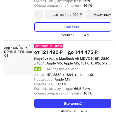
Емкость аккумулятора:
52.6 Вт*ч
Объем оперативной памяти:
16 Гб
завтра
от 490 ₽
Наличными и
•
В магазин
2centru
4.9
ДЕШЕВЛЕ НЕ НАЙТИ
от 121 490 ₽
до 144 475 ₽
Ноутбук Apple MacBook Air MDVD4 [15", 2880
x 1864, Apple M5, Apple M5, 16 Гб, DDR5, 512
Гб, Mac OS]
4.4
141 сделали выбор
Экран:
15", 2880 x 1864, глянцевый
Процессор:
Apple M5
Объем SSD:
512 Гб
Емкость аккумулятора:
66.5 Вт*ч
Объем оперативной памяти:
16 Гб
Все цены
2
1 магазин с
4.5
+