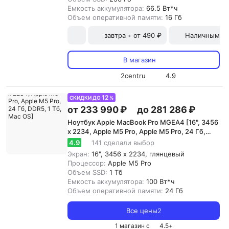
Емкость аккумулятора:
66.5 Вт*ч
Объем оперативной памяти:
16 Гб
завтра
от 490 ₽
Наличными и
•
В магазин
2centru
4.9
12
СКИДКИ ДО
%
от 233 990 ₽
до 281 286 ₽
Ноутбук Apple MacBook Pro MGEA4 [16", 3456
x 2234, Apple M5 Pro, Apple M5 Pro, 24 Гб,
DDR5, 1 Тб, Mac OS]
4.9
141 сделали выбор
Экран:
16", 3456 x 2234, глянцевый
Процессор:
Apple M5 Pro
Объем SSD:
1 Тб
Емкость аккумулятора:
100 Вт*ч
Объем оперативной памяти:
24 Гб
Все цены
2
1 магазин с
4.5
+