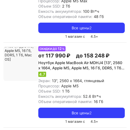
Процессор:
Apple M5 Max
Объем SSD:
2 Тб
Емкость аккумулятора:
100 Вт*ч
Объем оперативной памяти:
48 Гб
Все цены
2
1 магазин с
4.5
+
12
СКИДКИ ДО
%
от 117 990 ₽
до 158 248 ₽
Ноутбук Apple MacBook Air MDHJ4 [13", 2560
x 1664, Apple M5, Apple M5, 16 Гб, DDR5, 1 Тб,
Mac OS]
4.7
Экран:
13", 2560 x 1664, глянцевый
Процессор:
Apple M5
Объем SSD:
1 Тб
Емкость аккумулятора:
52.6 Вт*ч
Объем оперативной памяти:
16 Гб
Все цены
2
1 магазин с
4.5
+