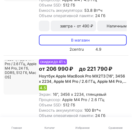
Объем SSD:
512 Гб
Емкость аккумулятора:
53.8 Вт*ч
Объем оперативной памяти:
24 Гб
завтра
от 490 ₽
Наличными и
•
В магазин
2centru
4.9
41
СКИДКИ ДО
%
от 206 990 ₽
до 221 790 ₽
Ноутбук Apple MacBook Pro MX2T3 [16", 3456
x 2234, Apple M4 Pro / 2.6 ГГц, Apple M4 Pro,
24 Гб, DDR5, 512 Гб, Mac OS]
4.5
Экран:
16", 3456 x 2234, глянцевый
Процессор:
Apple M4 Pro / 2.6 ГГц
Объем SSD:
512 Гб
Емкость аккумулятора:
100 Вт*ч
Объем оперативной памяти:
24 Гб
Все цены
2
Каталог
Главная
Избранное
Сравнение