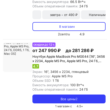
Емкость аккумулятора:
66.5 Вт*ч
Объем оперативной памяти:
24 Гб
завтра
от 490 ₽
Наличными и
•
В магазин
2centru
4.9
12
СКИДКИ ДО
%
от 247 990 ₽
до 281 286 ₽
Ноутбук Apple MacBook Pro MGE44 [16", 3456
x 2234, Apple M5 Pro, Apple M5 Pro, 24 Гб,
DDR5, 1 Тб, Mac OS]
4.7
Экран:
16", 3456 x 2234, глянцевый
Процессор:
Apple M5 Pro
Объем SSD:
1 Тб
Емкость аккумулятора:
100 Вт*ч
Объем оперативной памяти:
24 Гб
Все цены
2
1 магазин с
4.5
+