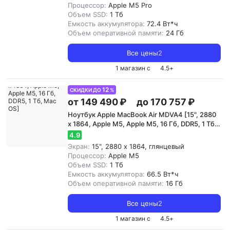
Процессор:
Apple M5 Pro
Объем SSD:
1 Тб
Емкость аккумулятора:
72.4 Вт*ч
Объем оперативной памяти:
24 Гб
Все цены
2
1 магазин с
4.5
+
12
СКИДКИ ДО
%
от 149 490 ₽
до 170 757 ₽
Ноутбук Apple MacBook Air MDVA4 [15", 2880
x 1864, Apple M5, Apple M5, 16 Гб, DDR5, 1 Тб,
Mac OS]
4.9
Экран:
15", 2880 x 1864, глянцевый
Процессор:
Apple M5
Объем SSD:
1 Тб
Емкость аккумулятора:
66.5 Вт*ч
Объем оперативной памяти:
16 Гб
Все цены
2
1 магазин с
4.5
+