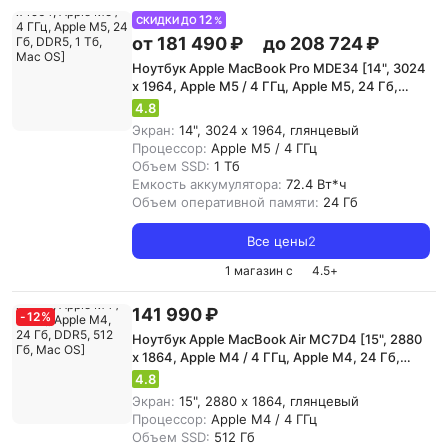
12
СКИДКИ ДО
%
от 181 490 ₽
до 208 724 ₽
Ноутбук Apple MacBook Pro MDE34 [14", 3024
x 1964, Apple M5 / 4 ГГц, Apple M5, 24 Гб,
DDR5, 1 Тб, Mac OS]
4.8
Экран:
14", 3024 x 1964, глянцевый
Процессор:
Apple M5 / 4 ГГц
Объем SSD:
1 Тб
Емкость аккумулятора:
72.4 Вт*ч
Объем оперативной памяти:
24 Гб
Все цены
2
1 магазин с
4.5
+
141 990 ₽
-
12
%
Ноутбук Apple MacBook Air MC7D4 [15", 2880
x 1864, Apple M4 / 4 ГГц, Apple M4, 24 Гб,
DDR5, 512 Гб, Mac OS]
4.8
Экран:
15", 2880 x 1864, глянцевый
Процессор:
Apple M4 / 4 ГГц
Объем SSD:
512 Гб