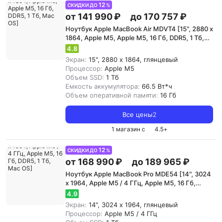
12
СКИДКИ ДО
%
от 141 990 ₽
до 170 757 ₽
Ноутбук Apple MacBook Air MDVT4 [15", 2880 x
1864, Apple M5, Apple M5, 16 Гб, DDR5, 1 Тб,
Mac OS]
4.8
Экран:
15", 2880 x 1864, глянцевый
Процессор:
Apple M5
Объем SSD:
1 Тб
Емкость аккумулятора:
66.5 Вт*ч
Объем оперативной памяти:
16 Гб
Все цены
2
1 магазин с
4.5
+
12
СКИДКИ ДО
%
от 168 990 ₽
до 189 965 ₽
Ноутбук Apple MacBook Pro MDE54 [14", 3024
x 1964, Apple M5 / 4 ГГц, Apple M5, 16 Гб,
DDR5, 1 Тб, Mac OS]
4.9
Экран:
14", 3024 x 1964, глянцевый
Процессор:
Apple M5 / 4 ГГц