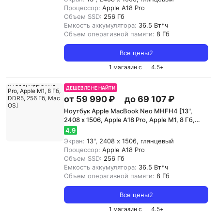
Процессор:
Apple A18 Pro
Объем SSD:
256 Гб
Емкость аккумулятора:
36.5 Вт*ч
Объем оперативной памяти:
8 Гб
Все цены
2
1 магазин с
4.5
+
ДЕШЕВЛЕ НЕ НАЙТИ
от 59 990 ₽
до 69 107 ₽
Ноутбук Apple MacBook Neo MHFH4 [13",
2408 x 1506, Apple A18 Pro, Apple M1, 8 Гб,
DDR5, 256 Гб, Mac OS]
4.9
Экран:
13", 2408 x 1506, глянцевый
Процессор:
Apple A18 Pro
Объем SSD:
256 Гб
Емкость аккумулятора:
36.5 Вт*ч
Объем оперативной памяти:
8 Гб
Все цены
2
1 магазин с
4.5
+