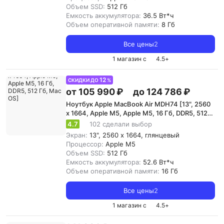
Объем SSD:
512 Гб
Емкость аккумулятора:
36.5 Вт*ч
Объем оперативной памяти:
8 Гб
Все цены
2
1 магазин с
4.5
+
12
СКИДКИ ДО
%
от 105 990 ₽
до 124 786 ₽
Ноутбук Apple MacBook Air MDH74 [13", 2560
x 1664, Apple M5, Apple M5, 16 Гб, DDR5, 512
Гб, Mac OS]
4.7
102 сделали выбор
Экран:
13", 2560 x 1664, глянцевый
Процессор:
Apple M5
Объем SSD:
512 Гб
Емкость аккумулятора:
52.6 Вт*ч
Объем оперативной памяти:
16 Гб
Все цены
2
1 магазин с
4.5
+