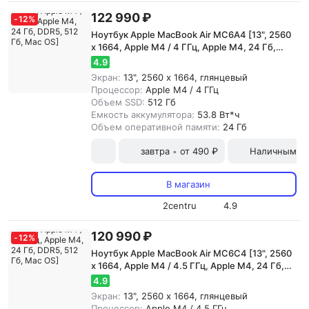
122 990 ₽
-
12
%
Ноутбук Apple MacBook Air MC6A4 [13", 2560
x 1664, Apple M4 / 4 ГГц, Apple M4, 24 Гб,
DDR5, 512 Гб, Mac OS]
4.9
Экран:
13", 2560 x 1664, глянцевый
Процессор:
Apple M4 / 4 ГГц
Объем SSD:
512 Гб
Емкость аккумулятора:
53.8 Вт*ч
Объем оперативной памяти:
24 Гб
завтра
от 490 ₽
Наличными и
•
В магазин
2centru
4.9
120 990 ₽
-
12
%
Ноутбук Apple MacBook Air MC6C4 [13", 2560
x 1664, Apple M4 / 4.5 ГГц, Apple M4, 24 Гб,
DDR5, 512 Гб, Mac OS]
4.9
Экран:
13", 2560 x 1664, глянцевый
Процессор:
Apple M4 / 4.5 ГГц