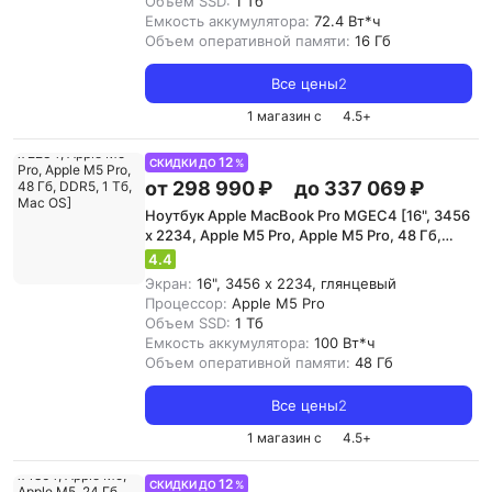
Объем SSD:
1 Тб
Емкость аккумулятора:
72.4 Вт*ч
Объем оперативной памяти:
16 Гб
Все цены
2
1 магазин с
4.5
+
12
СКИДКИ ДО
%
от 298 990 ₽
до 337 069 ₽
Ноутбук Apple MacBook Pro MGEC4 [16", 3456
x 2234, Apple M5 Pro, Apple M5 Pro, 48 Гб,
DDR5, 1 Тб, Mac OS]
4.4
Экран:
16", 3456 x 2234, глянцевый
Процессор:
Apple M5 Pro
Объем SSD:
1 Тб
Емкость аккумулятора:
100 Вт*ч
Объем оперативной памяти:
48 Гб
Все цены
2
1 магазин с
4.5
+
12
СКИДКИ ДО
%