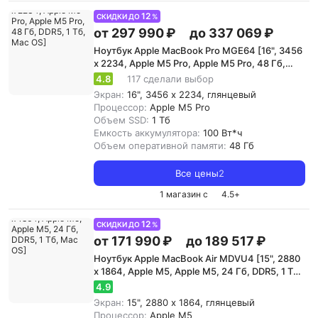
12
СКИДКИ ДО
%
от 297 990 ₽
до 337 069 ₽
Ноутбук Apple MacBook Pro MGE64 [16", 3456
x 2234, Apple M5 Pro, Apple M5 Pro, 48 Гб,
DDR5, 1 Тб, Mac OS]
4.8
117 сделали выбор
Экран:
16", 3456 x 2234, глянцевый
Процессор:
Apple M5 Pro
Объем SSD:
1 Тб
Емкость аккумулятора:
100 Вт*ч
Объем оперативной памяти:
48 Гб
Все цены
2
1 магазин с
4.5
+
12
СКИДКИ ДО
%
от 171 990 ₽
до 189 517 ₽
Ноутбук Apple MacBook Air MDVU4 [15", 2880
x 1864, Apple M5, Apple M5, 24 Гб, DDR5, 1 Тб,
Mac OS]
4.9
Экран:
15", 2880 x 1864, глянцевый
Процессор:
Apple M5