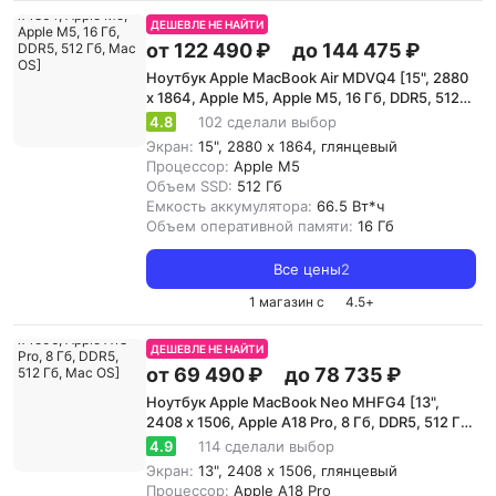
ДЕШЕВЛЕ НЕ НАЙТИ
от 122 490 ₽
до 144 475 ₽
Ноутбук Apple MacBook Air MDVQ4 [15", 2880
x 1864, Apple M5, Apple M5, 16 Гб, DDR5, 512
Гб, Mac OS]
4.8
102 сделали выбор
Экран:
15", 2880 x 1864, глянцевый
Процессор:
Apple M5
Объем SSD:
512 Гб
Емкость аккумулятора:
66.5 Вт*ч
Объем оперативной памяти:
16 Гб
Все цены
2
1 магазин с
4.5
+
ДЕШЕВЛЕ НЕ НАЙТИ
от 69 490 ₽
до 78 735 ₽
Ноутбук Apple MacBook Neo MHFG4 [13",
2408 x 1506, Apple A18 Pro, 8 Гб, DDR5, 512 Гб,
Mac OS]
4.9
114 сделали выбор
Экран:
13", 2408 x 1506, глянцевый
Процессор:
Apple A18 Pro