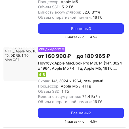
Процессор:
Apple M5
Объем SSD:
512 Гб
Емкость аккумулятора:
52.6 Вт*ч
Объем оперативной памяти:
16 Гб
Все цены
3
1 магазин с
4.5
+
12
СКИДКИ ДО
%
от 160 990 ₽
до 189 965 ₽
Ноутбук Apple MacBook Pro MDE14 [14", 3024
x 1964, Apple M5 / 4 ГГц, Apple M5, 16 Гб,
DDR5, 1 Тб, Mac OS]
4.8
Экран:
14", 3024 x 1964, глянцевый
Процессор:
Apple M5 / 4 ГГц
Объем SSD:
1 Тб
Емкость аккумулятора:
72.4 Вт*ч
Объем оперативной памяти:
16 Гб
Все цены
2
1 магазин с
4.5
+