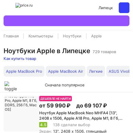
Липецк
Главная
Компьютеры
Ноутбуки
Apple
Ноутбуки Apple в Липецке
729 товаров
Как купить товар
Apple MacBook Pro
Apple MacBook Air
Легкие
ASUS VivoBo
Сначала популярное
ДЕШЕВЛЕ НЕ НАЙТИ
от 59 990 ₽
до 69 107 ₽
Ноутбук Apple MacBook Neo MHFA4 [13",
2408 x 1506, Apple A18 Pro, Apple M1, 8 Гб,
DDR5, 256 Гб, Mac OS]
4.5
138 сделали выбор
Экран:
13", 2408 x 1506, глянцевый