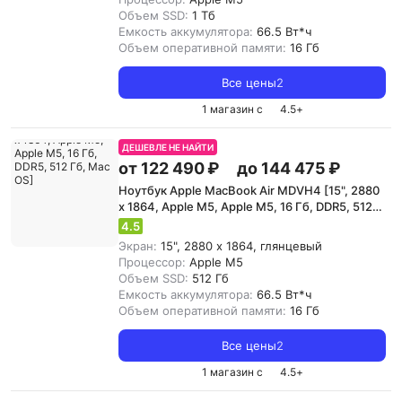
Объем SSD:
1 Тб
Емкость аккумулятора:
66.5 Вт*ч
Объем оперативной памяти:
16 Гб
Все цены
2
1 магазин с
4.5
+
ДЕШЕВЛЕ НЕ НАЙТИ
от 122 490 ₽
до 144 475 ₽
Ноутбук Apple MacBook Air MDVH4 [15", 2880
x 1864, Apple M5, Apple M5, 16 Гб, DDR5, 512
Гб, Mac OS]
4.5
Экран:
15", 2880 x 1864, глянцевый
Процессор:
Apple M5
Объем SSD:
512 Гб
Емкость аккумулятора:
66.5 Вт*ч
Объем оперативной памяти:
16 Гб
Все цены
2
1 магазин с
4.5
+