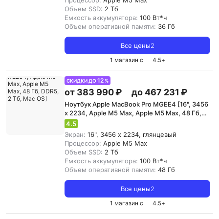
Процессор:
Apple M5 Max
Объем SSD:
2 Тб
Емкость аккумулятора:
100 Вт*ч
Объем оперативной памяти:
36 Гб
Все цены
2
1 магазин с
4.5
+
12
СКИДКИ ДО
%
от 383 990 ₽
до 467 231 ₽
Ноутбук Apple MacBook Pro MGEE4 [16", 3456
x 2234, Apple M5 Max, Apple M5 Max, 48 Гб,
DDR5, 2 Тб, Mac OS]
4.5
Экран:
16", 3456 x 2234, глянцевый
Процессор:
Apple M5 Max
Объем SSD:
2 Тб
Емкость аккумулятора:
100 Вт*ч
Объем оперативной памяти:
48 Гб
Все цены
2
1 магазин с
4.5
+