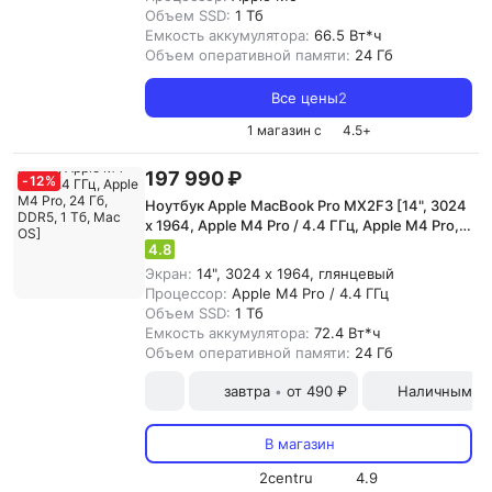
Объем SSD:
1 Тб
Емкость аккумулятора:
66.5 Вт*ч
Объем оперативной памяти:
24 Гб
Все цены
2
1 магазин с
4.5
+
197 990 ₽
-
12
%
Ноутбук Apple MacBook Pro MX2F3 [14", 3024
x 1964, Apple M4 Pro / 4.4 ГГц, Apple M4 Pro,
24 Гб, DDR5, 1 Тб, Mac OS]
4.8
Экран:
14", 3024 x 1964, глянцевый
Процессор:
Apple M4 Pro / 4.4 ГГц
Объем SSD:
1 Тб
Емкость аккумулятора:
72.4 Вт*ч
Объем оперативной памяти:
24 Гб
завтра
от 490 ₽
Наличными и
•
В магазин
2centru
4.9