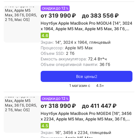
12
СКИДКИ ДО
%
от 319 990 ₽
до 383 556 ₽
Ноутбук Apple MacBook Pro MGDU4 [14", 3024
x 1964, Apple M5 Max, Apple M5 Max, 36 Гб,
DDR5, 2 Тб, Mac OS]
4.6
Экран:
14", 3024 x 1964, глянцевый
Процессор:
Apple M5 Max
Объем SSD:
2 Тб
Емкость аккумулятора:
72.4 Вт*ч
Объем оперативной памяти:
36 Гб
Все цены
2
1 магазин с
4.5
+
12
СКИДКИ ДО
%
от 318 990 ₽
до 411 447 ₽
Ноутбук Apple MacBook Pro MGED4 [16", 3456
x 2234, Apple M5 Max, Apple M5 Max, 36 Гб,
DDR5, 2 Тб, Mac OS]
4.5
Экран:
16", 3456 x 2234, глянцевый