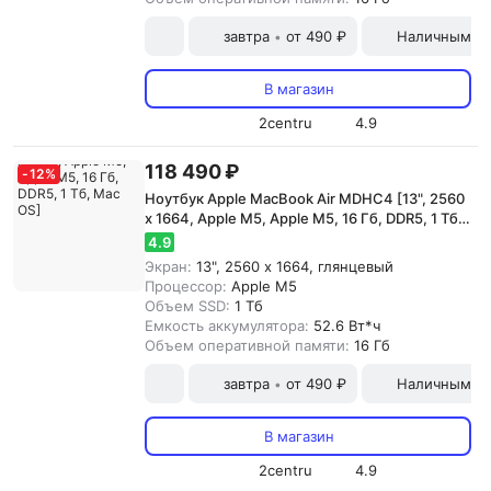
завтра
от 490 ₽
Наличными и
•
В магазин
2centru
4.9
118 490 ₽
-
12
%
Ноутбук Apple MacBook Air MDHC4 [13", 2560
x 1664, Apple M5, Apple M5, 16 Гб, DDR5, 1 Тб,
Mac OS]
4.9
Экран:
13", 2560 x 1664, глянцевый
Процессор:
Apple M5
Объем SSD:
1 Тб
Емкость аккумулятора:
52.6 Вт*ч
Объем оперативной памяти:
16 Гб
завтра
от 490 ₽
Наличными и
•
В магазин
2centru
4.9