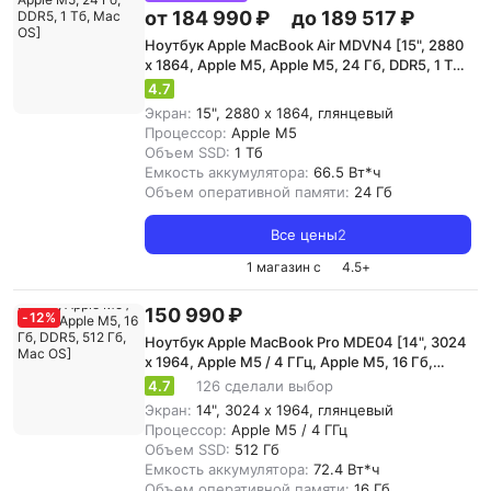
от 184 990 ₽
до 189 517 ₽
Ноутбук Apple MacBook Air MDVN4 [15", 2880
x 1864, Apple M5, Apple M5, 24 Гб, DDR5, 1 Тб,
Mac OS]
4.7
Экран:
15", 2880 x 1864, глянцевый
Процессор:
Apple M5
Объем SSD:
1 Тб
Емкость аккумулятора:
66.5 Вт*ч
Объем оперативной памяти:
24 Гб
Все цены
2
1 магазин с
4.5
+
150 990 ₽
-
12
%
Ноутбук Apple MacBook Pro MDE04 [14", 3024
x 1964, Apple M5 / 4 ГГц, Apple M5, 16 Гб,
DDR5, 512 Гб, Mac OS]
4.7
126 сделали выбор
Экран:
14", 3024 x 1964, глянцевый
Процессор:
Apple M5 / 4 ГГц
Объем SSD:
512 Гб
Емкость аккумулятора:
72.4 Вт*ч
Объем оперативной памяти:
16 Гб