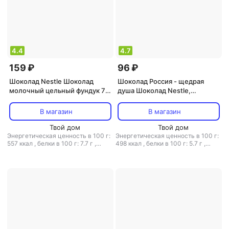
4.4
4.7
159 ₽
96 ₽
Шоколад Nestle Шоколад
Шоколад Россия - щедрая
молочный цельный фундук 75
душа Шоколад Nestle,
г
молочный, двойной шоколад
75 г
В магазин
В магазин
Твой дом
Твой дом
Энергетическая ценность в 100 г:
Энергетическая ценность в 100 г:
557 ккал
,
белки в 100 г: 7.7 г
,
498 ккал
,
белки в 100 г: 5.7 г
,
жиры в 100 г: 34 г
,
углеводы в 100
жиры в 100 г: 27 г
,
углеводы в 100
г: 52 г
г: 54 г