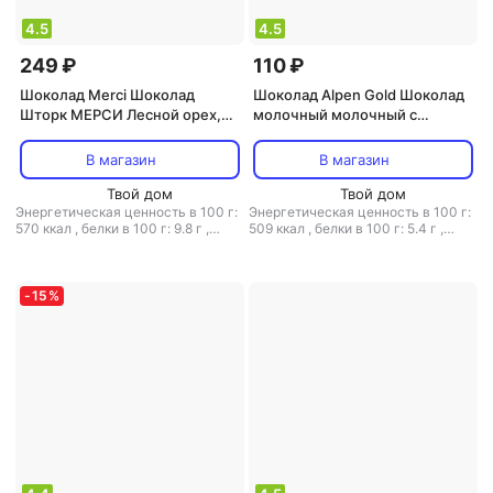
4.5
4.5
249 ₽
110 ₽
Шоколад Merci Шоколад
Шоколад Alpen Gold Шоколад
Шторк МЕРСИ Лесной орех,
молочный молочный с
миндаль 100г
инжиром, кокосом и соленым
крекером, 85 г
В магазин
В магазин
Твой дом
Твой дом
Энергетическая ценность в 100 г:
Энергетическая ценность в 100 г:
570 ккал
,
белки в 100 г: 9.8 г
,
509 ккал
,
белки в 100 г: 5.4 г
,
жиры в 100 г: 37.4 г
,
углеводы в
жиры в 100 г: 27 г
,
углеводы в 100
100 г: 47 г
г: 60 г
-
15
%