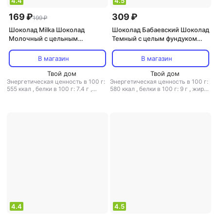
4.4
4.5
169 ₽
309 ₽
199 ₽
Шоколад Milka Шоколад
Шоколад Бабаевский Шоколад
Молочный с цельным
Темный с целым фундуком
фундуком 90г
200г
В магазин
В магазин
Твой дом
Твой дом
Энергетическая ценность в 100 г:
Энергетическая ценность в 100 г:
555 ккал
,
белки в 100 г: 7.4 г
,
580 ккал
,
белки в 100 г: 9 г
,
жиры
жиры в 100 г: 36.5 г
,
углеводы в
в 100 г: 41 г
,
углеводы в 100 г: 39
100 г: 49 г
г
4.4
4.5