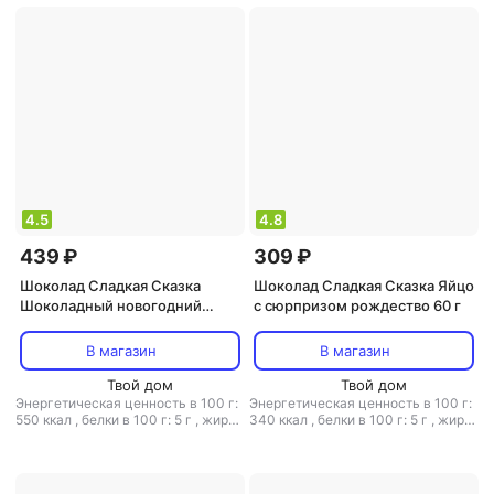
4.5
4.8
439 ₽
309 ₽
Шоколад Сладкая Сказка
Шоколад Сладкая Сказка Яйцо
Шоколадный новогодний
с сюрпризом рождество 60 г
календарь REGNUM
молочный, 75 г
В магазин
В магазин
Твой дом
Твой дом
Энергетическая ценность в 100 г:
Энергетическая ценность в 100 г:
550 ккал
,
белки в 100 г: 5 г
,
жиры
340 ккал
,
белки в 100 г: 5 г
,
жиры
в 100 г: 35 г
,
углеводы в 100 г: 53
в 100 г: 0 г
,
углеводы в 100 г: 80 г
г