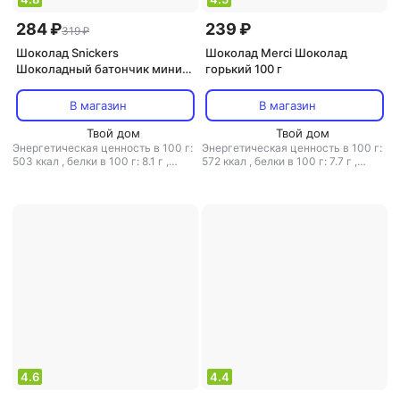
284 ₽
239 ₽
319 ₽
Шоколад Snickers
Шоколад Merci Шоколад
Шоколадный батончик мини
горький 100 г
180 г
В магазин
В магазин
Твой дом
Твой дом
Энергетическая ценность в 100 г:
Энергетическая ценность в 100 г:
503 ккал
,
белки в 100 г: 8.1 г
,
572 ккал
,
белки в 100 г: 7.7 г
,
жиры в 100 г: 26.7 г
,
углеводы в
жиры в 100 г: 42.7 г
,
углеводы в
100 г: 56.3 г
100 г: 33.5 г
4.6
4.4