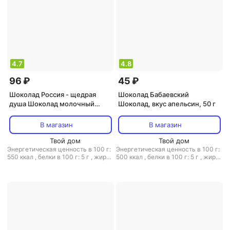
4.7
4.8
96 ₽
45 ₽
Шоколад Россия - щедрая
Шоколад Бабаевский
душа Шоколад молочный
Шоколад, вкус апельсин, 50 г
Nestle, белый кокос, 75 г
В магазин
В магазин
Твой дом
Твой дом
Энергетическая ценность в 100 г:
Энергетическая ценность в 100 г:
550 ккал
,
белки в 100 г: 5 г
,
жиры
500 ккал
,
белки в 100 г: 5 г
,
жиры
в 100 г: 32 г
,
углеводы в 100 г: 60
в 100 г: 26 г
,
углеводы в 100 г: 58 г
г