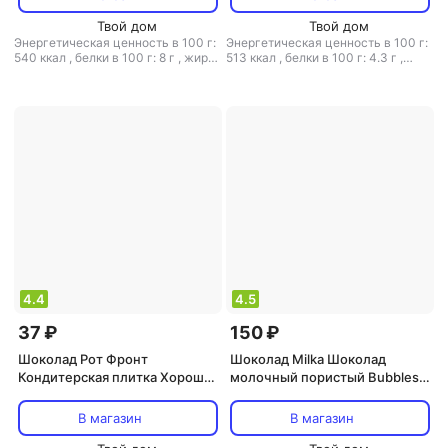
Твой дом
Твой дом
Энергетическая ценность в 100 г:
Энергетическая ценность в 100 г:
540 ккал
,
белки в 100 г: 8 г
,
жиры
513 ккал
,
белки в 100 г: 4.3 г
,
в 100 г: 34 г
,
углеводы в 100 г: 45
жиры в 100 г: 28 г
,
углеводы в 100
г
г: 61 г
4.4
4.5
37 ₽
150 ₽
Шоколад Рот Фронт
Шоколад Milka Шоколад
Кондитерская плитка Хорошая
молочный пористый Bubbles с
компания пористая, 80 г
бананово-йогуртной
начинкой, 87 г
В магазин
В магазин