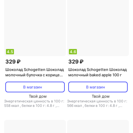
4.5
4.6
329 ₽
329 ₽
Шоколад Schogetten Шоколад
Шоколад Schogetten Шоколад
молочный булочка с корицей
молочный baked apple 100 г
100 г
В магазин
В магазин
Твой дом
Твой дом
Энергетическая ценность в 100 г:
Энергетическая ценность в 100 г:
558 ккал
,
белки в 100 г: 4.8 г
,
566 ккал
,
белки в 100 г: 4.8 г
,
жиры в 100 г: 36 г
,
углеводы в 100
жиры в 100 г: 36 г
,
углеводы в 100
г: 54 г
г: 55 г