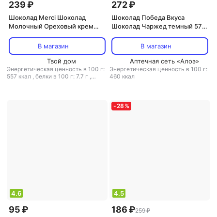
239 ₽
272 ₽
Шоколад Merci Шоколад
Шоколад Победа Вкуса
Молочный Ореховый крем
Шоколад Чаржед темный 57%
112г
какао 100 г
В магазин
В магазин
Твой дом
Аптечная сеть «Алоэ»
Энергетическая ценность в 100 г:
Энергетическая ценность в 100 г:
557 ккал
,
белки в 100 г: 7.7 г
,
460 ккал
жиры в 100 г: 33.9 г
,
углеводы в
100 г: 54.2 г
-
28
%
4.6
4.5
95 ₽
186 ₽
259 ₽