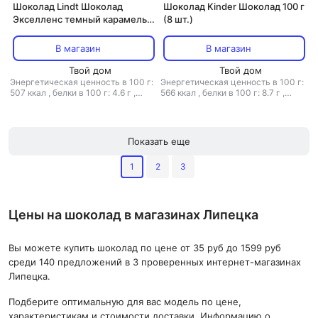
Шоколад Lindt Шоколад
Шоколад Kinder Шоколад 100 г
Экселленс темный карамель с
(8 шт.)
солью 100г
В магазин
В магазин
Твой дом
Твой дом
Энергетическая ценность в 100 г:
Энергетическая ценность в 100 г:
507 ккал
,
белки в 100 г: 4.6 г
,
566 ккал
,
белки в 100 г: 8.7 г
,
жиры в 100 г: 28 г
,
углеводы в 100
жиры в 100 г: 35 г
,
углеводы в 100
г: 55 г
г: 53.5 г
Показать еще
1
2
3
Цены на шоколад в магазинах Липецка
Вы можете купить шоколад по цене от 35 руб до 1599 руб
среди 140 предложений в 3 проверенных интернет-магазинах
Липецка.
Подберите оптимальную для вас модель по цене,
характеристикам и стоимости доставки. Информацию о