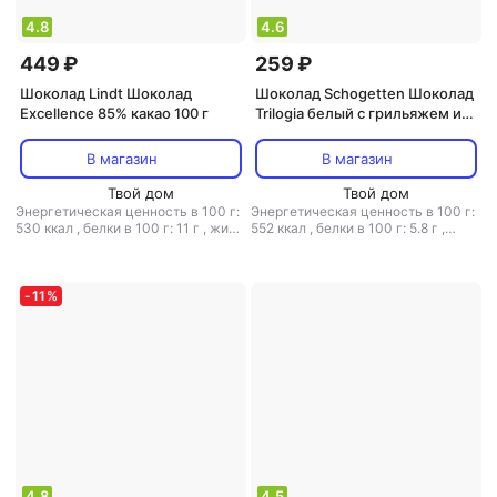
4.8
4.6
449 ₽
259 ₽
Шоколад Lindt Шоколад
Шоколад Schogetten Шоколад
Excellence 85% какао 100 г
Trilogia белый с грильяжем и
фундуком/молочный с
джандуей и фундуком/
В магазин
В магазин
альпийский молочный 100 г
Твой дом
Твой дом
Энергетическая ценность в 100 г:
Энергетическая ценность в 100 г:
530 ккал
,
белки в 100 г: 11 г
,
жиры
552 ккал
,
белки в 100 г: 5.8 г
,
в 100 г: 46 г
,
углеводы в 100 г: 19 г
жиры в 100 г: 34 г
,
углеводы в 100
г: 55 г
-
11
%
4.8
4.5