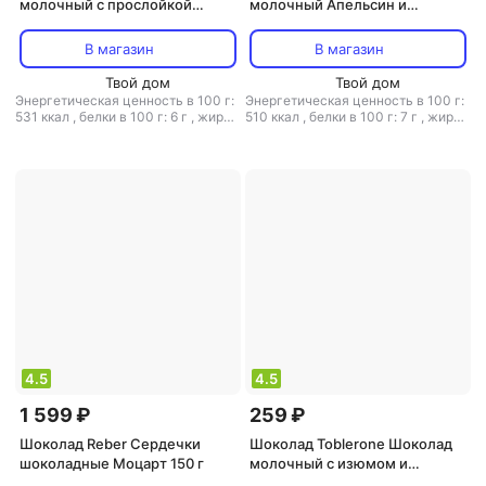
молочный с прослойкой
молочный Апельсин и
нежного крема и печеньем
миндаль 70 г
100 г
В магазин
В магазин
Твой дом
Твой дом
Энергетическая ценность в 100 г:
Энергетическая ценность в 100 г:
531 ккал
,
белки в 100 г: 6 г
,
жиры
510 ккал
,
белки в 100 г: 7 г
,
жиры
в 100 г: 29 г
,
углеводы в 100 г: 61 г
в 100 г: 34 г
,
углеводы в 100 г: 43
г
4.5
4.5
1 599 ₽
259 ₽
Шоколад Reber Сердечки
Шоколад Toblerone Шоколад
шоколадные Моцарт 150 г
молочный с изюмом и
медово-миндальной нугой