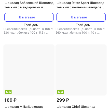
Шоколад Бабаевский Шоколад
Шоколад Ritter Sport Шоколад
темный с мандарином и
темный с цельным миндалем,
грецким орехом, 100 г
100 г
В магазин
В магазин
Твой дом
Твой дом
Энергетическая ценность в 100 г:
Энергетическая ценность в 100 г:
530 ккал
,
белки в 100 г: 5.5 г
,
560 ккал
,
белки в 100 г: 10 г
,
жиры в 100 г: 32 г
,
углеводы в 100
жиры в 100 г: 39 г
,
углеводы в 100
г: 52 г
г: 38 г
4.6
4.4
169 ₽
299 ₽
Шоколад Milka Шоколад
Шоколад Chief Шоколад