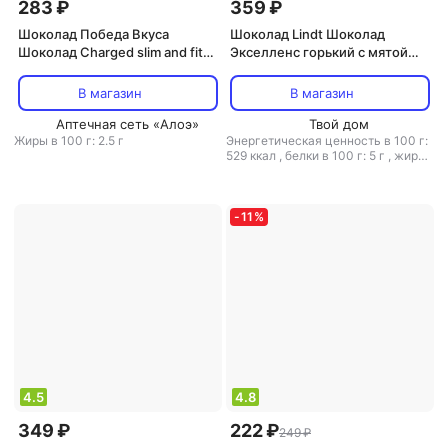
283 ₽
359 ₽
Шоколад Победа Вкуса
Шоколад Lindt Шоколад
Шоколад Charged slim and fit
Экселленс горький с мятой
молочный без добав.сахара,
100г
100г
В магазин
В магазин
Аптечная сеть «Алоэ»
Твой дом
Жиры в 100 г: 2.5 г
Энергетическая ценность в 100 г:
529 ккал
,
белки в 100 г: 5 г
,
жиры
в 100 г: 32 г
,
углеводы в 100 г: 51 г
-
11
%
4.5
4.8
349 ₽
222 ₽
249 ₽