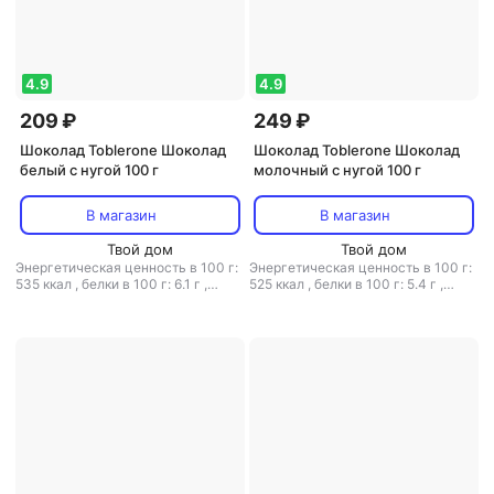
4.9
4.9
209 ₽
249 ₽
Шоколад Toblerone Шоколад
Шоколад Toblerone Шоколад
белый с нугой 100 г
молочный с нугой 100 г
В магазин
В магазин
Твой дом
Твой дом
Энергетическая ценность в 100 г:
Энергетическая ценность в 100 г:
535 ккал
,
белки в 100 г: 6.1 г
,
525 ккал
,
белки в 100 г: 5.4 г
,
жиры в 100 г: 29.5 г
,
углеводы в
жиры в 100 г: 29 г
,
углеводы в 100
100 г: 62 г
г: 60 г