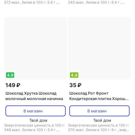
572 ккал
,
белки в 100 г: 5.4 г
,
545 ккал
,
белки в 100 г: 6.4 г
,
жиры в 100 г: 37 г
,
углеводы в 100
жиры в 100 г: 32 г
,
углеводы в 100
г: 53 г
г: 56 г
4.9
4.4
149 ₽
35 ₽
Шоколад Хрутка Шоколад
Шоколад Рот Фронт
молочный молочная начинка
Кондитерская плитка Хорошая
компания с арахисом 80 г
В магазин
В магазин
Твой дом
Твой дом
Энергетическая ценность в 100 г:
Энергетическая ценность в 100 г:
548 ккал
,
белки в 100 г: 5.4 г
,
570 ккал
,
белки в 100 г: 6 г
,
жиры
жиры в 100 г: 32 г
,
углеводы в 100
в 100 г: 37 г
,
углеводы в 100 г: 52