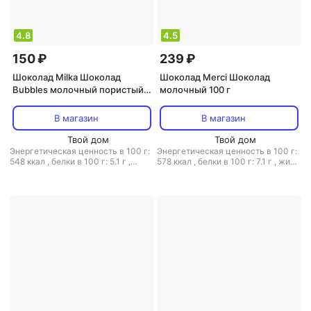
4.8
4.5
150 ₽
239 ₽
Шоколад Milka Шоколад
Шоколад Merci Шоколад
Bubbles молочный пористый с
молочный 100 г
кокосом 97 г
В магазин
В магазин
Твой дом
Твой дом
Энергетическая ценность в 100 г:
Энергетическая ценность в 100 г:
548 ккал
,
белки в 100 г: 5.1 г
,
578 ккал
,
белки в 100 г: 7.1 г
,
жиры
жиры в 100 г: 33 г
,
углеводы в 100
в 100 г: 38.2 г
,
углеводы в 100 г:
г: 57 г
50.6 г