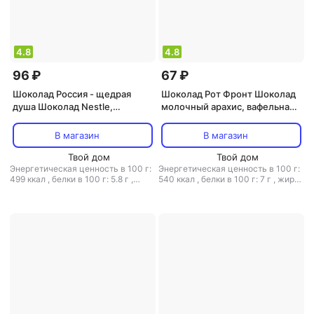
4.8
4.8
96 ₽
67 ₽
Шоколад Россия - щедрая
Шоколад Рот Фронт Шоколад
душа Шоколад Nestle,
молочный арахис, вафельная
молочный, малиновый
крошка, 75 г
десерт, 75 г
В магазин
В магазин
Твой дом
Твой дом
Энергетическая ценность в 100 г:
Энергетическая ценность в 100 г:
499 ккал
,
белки в 100 г: 5.8 г
,
540 ккал
,
белки в 100 г: 7 г
,
жиры
жиры в 100 г: 27 г
,
углеводы в 100
в 100 г: 31 г
,
углеводы в 100 г: 57 г
г: 56 г