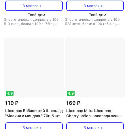
10%, 100 г
В магазин
В магазин
Твой дом
Твой дом
Энергетическая ценность в 100 г:
Энергетическая ценность в 100 г:
513 ккал
,
белки в 100 г: 7.8 г
,
523 ккал
,
белки в 100 г: 5.4 г
,
жиры в 100 г: 30.06 г
,
углеводы в
жиры в 100 г: 29 г
,
углеводы в 100
100 г: 51.4 г
г: 60 г
4.9
4.9
119 ₽
169 ₽
Шоколад Бабаевский Шоколад
Шоколад Milka Шоколад
"Малина и миндаль" 70г, 5 шт
Cherry набор шоколада вишня
крем 2 шт
В магазин
В магазин