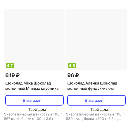
г: 60 г
г
4.7
4.6
619 ₽
96 ₽
Шоколад Milka Шоколад
Шоколад Аленка Шоколад
молочный Mmmax клубника
молочный фундук-изюм
В магазин
В магазин
Твой дом
Твой дом
Энергетическая ценность в 100 г:
Энергетическая ценность в 100 г:
567 ккал
,
белки в 100 г: 3.9 г
,
530 ккал
,
белки в 100 г: 6.5 г
,
жиры в 100 г: 36 г
,
углеводы в 100
жиры в 100 г: 31 г
,
углеводы в 100
г: 56 г
г: 55 г