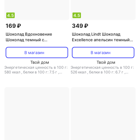
4.5
4.5
169 ₽
349 ₽
Шоколад Вдохновение
Шоколад Lindt Шоколад
Шоколад темный с
Excellence апельсин темный
дробленным фундуком 100 г
шоколад 100 г
В магазин
В магазин
Твой дом
Твой дом
Энергетическая ценность в 100 г:
Энергетическая ценность в 100 г:
580 ккал
,
белки в 100 г: 7.5 г
,
526 ккал
,
белки в 100 г: 6.7 г
,
жиры в 100 г: 4 г
,
углеводы в 100
жиры в 100 г: 32 г
,
углеводы в 100
г: 43 г
г: 49 г