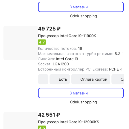
В магазин
Cdek.shopping
49 725 ₽
Процессор Intel Core i9-11900K
4.7
Количество потоков:
16
Максимальная частота в турбо режиме:
5.3 ГГц
Линейка:
Intel Core i9
Socket:
LGA1200
Встроенный контроллер PCI Express:
PCI-E 4.0
Есть
Оплата картой
Сам
В магазин
Cdek.shopping
42 551 ₽
Процессор Intel Core i9-12900KS
4.5