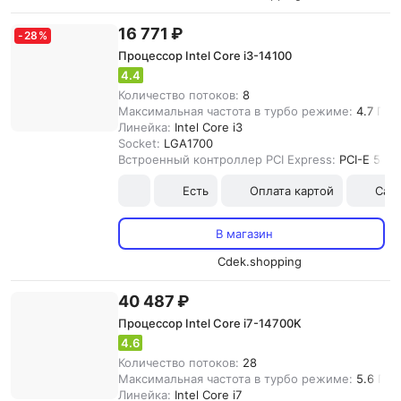
16 771 ₽
-
28
%
Процессор Intel Core i3-14100
4.4
Количество потоков:
8
Максимальная частота в турбо режиме:
4.7 ГГц
Линейка:
Intel Core i3
Socket:
LGA1700
Встроенный контроллер PCI Express:
PCI-E 5.0
Есть
Оплата картой
Сам
В магазин
Cdek.shopping
40 487 ₽
Процессор Intel Core i7-14700K
4.6
Количество потоков:
28
Максимальная частота в турбо режиме:
5.6 ГГц
Линейка:
Intel Core i7