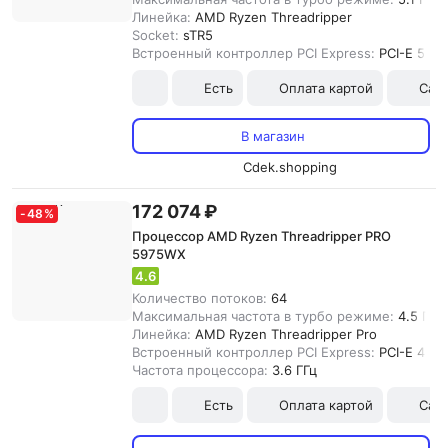
Линейка:
AMD Ryzen Threadripper
Socket:
sTR5
Встроенный контроллер PCI Express:
PCI-E 5.0
Есть
Оплата картой
Сам
В магазин
Cdek.shopping
172 074 ₽
-
48
%
Процессор AMD Ryzen Threadripper PRO
5975WX
4.6
Количество потоков:
64
Максимальная частота в турбо режиме:
4.5 ГГц
Линейка:
AMD Ryzen Threadripper Pro
Встроенный контроллер PCI Express:
PCI-E 4.0
Частота процессора:
3.6 ГГц
Есть
Оплата картой
Сам