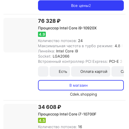
Все цены
2
76 328 ₽
Процессор Intel Core i9-10920X
4.9
Количество потоков:
24
Максимальная частота в турбо режиме:
4.8 ГГц
Линейка:
Intel Core i9
Socket:
LGA2066
Встроенный контроллер PCI Express:
PCI-E 3.0
Есть
Оплата картой
Сам
В магазин
Cdek.shopping
34 608 ₽
Процессор Intel Core i7-10700F
4.5
Количество потоков:
16