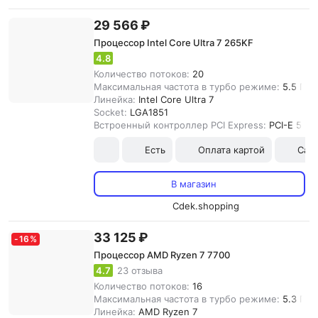
29 566 ₽
Процессор Intel Core Ultra 7 265KF
4.8
Количество потоков:
20
Максимальная частота в турбо режиме:
5.5 ГГц
Линейка:
Intel Core Ultra 7
Socket:
LGA1851
Встроенный контроллер PCI Express:
PCI-E 5.0
Есть
Оплата картой
Сам
В магазин
Cdek.shopping
33 125 ₽
-
16
%
Процессор AMD Ryzen 7 7700
4.7
23 отзыва
Количество потоков:
16
Максимальная частота в турбо режиме:
5.3 ГГц
Линейка:
AMD Ryzen 7