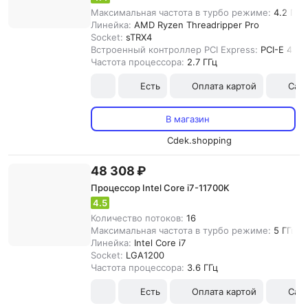
Максимальная частота в турбо режиме:
4.2 ГГц
Линейка:
AMD Ryzen Threadripper Pro
Socket:
sTRX4
Встроенный контроллер PCI Express:
PCI-E 4.0
Частота процессора:
2.7 ГГц
Есть
Оплата картой
Сам
В магазин
Cdek.shopping
48 308 ₽
Процессор Intel Core i7-11700K
4.5
Количество потоков:
16
Максимальная частота в турбо режиме:
5 ГГц
Линейка:
Intel Core i7
Socket:
LGA1200
Частота процессора:
3.6 ГГц
Есть
Оплата картой
Сам