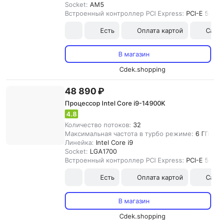
Socket:
AM5
Встроенный контроллер PCI Express:
PCI-E 5.0
Есть
Оплата картой
Сам
В магазин
Cdek.shopping
48 890 ₽
Процессор Intel Core i9-14900K
4.8
Количество потоков:
32
Максимальная частота в турбо режиме:
6 ГГц
Линейка:
Intel Core i9
Socket:
LGA1700
Встроенный контроллер PCI Express:
PCI-E 5.0
Есть
Оплата картой
Сам
В магазин
Cdek.shopping