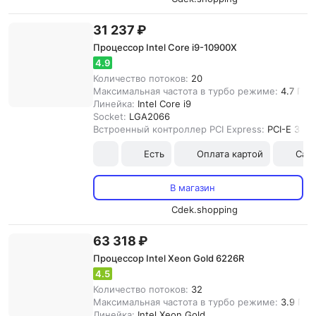
31 237 ₽
Процессор Intel Core i9-10900X
4.9
Количество потоков:
20
Максимальная частота в турбо режиме:
4.7 ГГц
Линейка:
Intel Core i9
Socket:
LGA2066
Встроенный контроллер PCI Express:
PCI-E 3.0
Есть
Оплата картой
Сам
В магазин
Cdek.shopping
63 318 ₽
Процессор Intel Xeon Gold 6226R
4.5
Количество потоков:
32
Максимальная частота в турбо режиме:
3.9 ГГц
Линейка:
Intel Xeon Gold