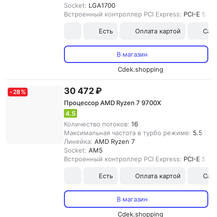
Socket:
LGA1700
Встроенный контроллер PCI Express:
PCI-E 5.0
Есть
Оплата картой
Сам
В магазин
Cdek.shopping
30 472 ₽
-
28
%
Процессор AMD Ryzen 7 9700X
4.5
Количество потоков:
16
Максимальная частота в турбо режиме:
5.5 ГГц
Линейка:
AMD Ryzen 7
Socket:
AM5
Встроенный контроллер PCI Express:
PCI-E 5.0
Есть
Оплата картой
Сам
В магазин
Cdek.shopping