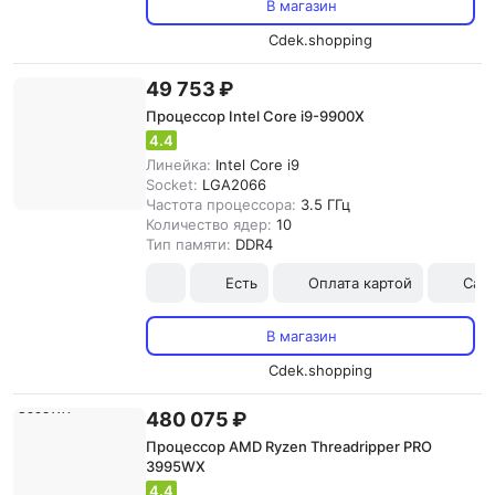
В магазин
Cdek.shopping
49 753 ₽
Процессор Intel Core i9-9900X
4.4
Линейка:
Intel Core i9
Socket:
LGA2066
Частота процессора:
3.5 ГГц
Количество ядер:
10
Тип памяти:
DDR4
Есть
Оплата картой
Сам
В магазин
Cdek.shopping
480 075 ₽
Процессор AMD Ryzen Threadripper PRO
3995WX
4.4