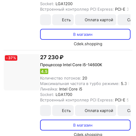
Socket:
LGA1200
Встроенный контроллер PCI Express:
PCI-E 3.0
Есть
Оплата картой
Сам
В магазин
Cdek.shopping
27 230 ₽
-
37
%
Процессор Intel Core i5-14600K
4.5
Количество потоков:
20
Максимальная частота в турбо режиме:
5.3 ГГц
Линейка:
Intel Core i5
Socket:
LGA1700
Встроенный контроллер PCI Express:
PCI-E 5.0
Есть
Оплата картой
Сам
В магазин
Cdek.shopping