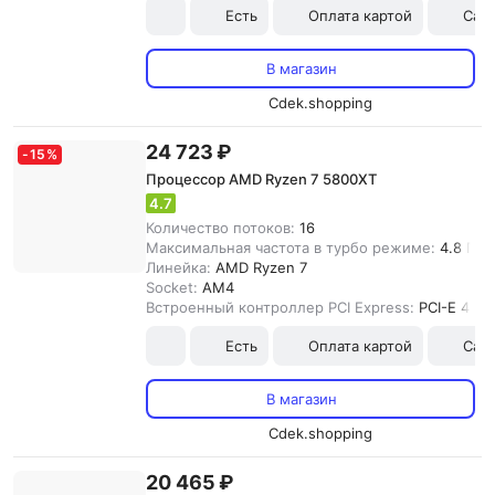
Есть
Оплата картой
Сам
В магазин
Cdek.shopping
24 723 ₽
-
15
%
Процессор AMD Ryzen 7 5800XT
4.7
Количество потоков:
16
Максимальная частота в турбо режиме:
4.8 ГГц
Линейка:
AMD Ryzen 7
Socket:
AM4
Встроенный контроллер PCI Express:
PCI-E 4.0
Есть
Оплата картой
Сам
В магазин
Cdek.shopping
20 465 ₽