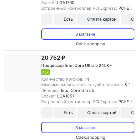
Socket:
LGA1700
Встроенный контроллер PCI Express:
PCI-E 5.0
Есть
Оплата картой
Сам
В магазин
Cdek.shopping
20 752 ₽
Процессор Intel Core Ultra 5 245KF
4.7
Количество потоков:
14
Максимальная частота в турбо режиме:
5.2 ГГц
Линейка:
Intel Core Ultra 5
Socket:
LGA1851
Встроенный контроллер PCI Express:
PCI-E 5.0
Есть
Оплата картой
Сам
В магазин
Cdek.shopping