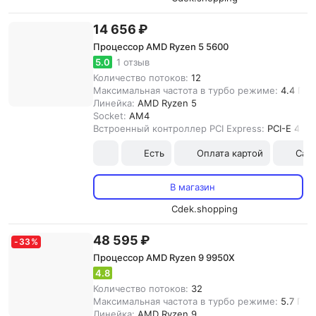
14 656 ₽
Процессор AMD Ryzen 5 5600
5.0
1 отзыв
Количество потоков:
12
Максимальная частота в турбо режиме:
4.4 ГГц
Линейка:
AMD Ryzen 5
Socket:
AM4
Встроенный контроллер PCI Express:
PCI-E 4.0
Есть
Оплата картой
Сам
В магазин
Cdek.shopping
48 595 ₽
-
33
%
Процессор AMD Ryzen 9 9950X
4.8
Количество потоков:
32
Максимальная частота в турбо режиме:
5.7 ГГц
Линейка:
AMD Ryzen 9