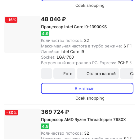
Cdek.shopping
48 046 ₽
-
16
%
Процессор Intel Core i9-13900KS
4.9
Количество потоков:
32
Максимальная частота в турбо режиме:
6 ГГц
Линейка:
Intel Core i9
Socket:
LGA1700
Встроенный контроллер PCI Express:
PCI-E 5.0
Есть
Оплата картой
Сам
В магазин
Cdek.shopping
369 724 ₽
-
30
%
Процессор AMD Ryzen Threadripper 7980X
4.9
Количество потоков:
32
Максимальная частота в турбо режиме:
5.1 ГГц