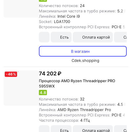
Количество потоков:
24
Максимальная частота в турбо режиме:
5.2 ГГц
Линейка:
Intel Core i9
Socket:
LGA1700
Встроенный контроллер PCI Express:
PCI-E 5.0
Есть
Оплата картой
Сам
В магазин
Cdek.shopping
74 202 ₽
-
46
%
Процессор AMD Ryzen Threadripper PRO
5955WX
4.8
Количество потоков:
32
Максимальная частота в турбо режиме:
4.5 ГГц
Линейка:
AMD Ryzen Threadripper Pro
Встроенный контроллер PCI Express:
PCI-E 4.0
Частота процессора:
4 ГГц
Есть
Оплата картой
Сам