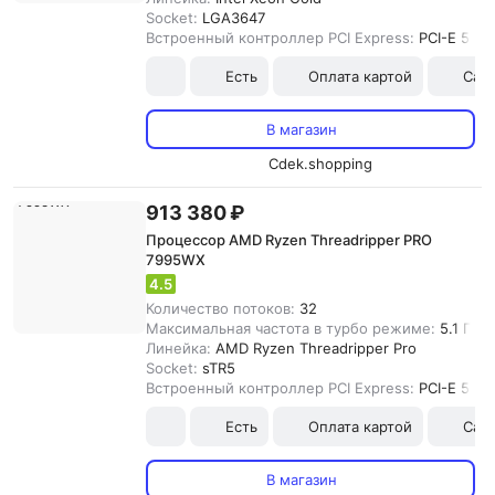
Socket:
LGA3647
Встроенный контроллер PCI Express:
PCI-E 5.0
Есть
Оплата картой
Сам
В магазин
Cdek.shopping
913 380 ₽
Процессор AMD Ryzen Threadripper PRO
7995WX
4.5
Количество потоков:
32
Максимальная частота в турбо режиме:
5.1 ГГц
Линейка:
AMD Ryzen Threadripper Pro
Socket:
sTR5
Встроенный контроллер PCI Express:
PCI-E 5.0
Есть
Оплата картой
Сам
В магазин