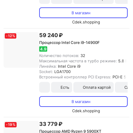
В магазин
Cdek.shopping
59 240 ₽
-
12
%
Процессор Intel Core i9-14900F
4.9
Количество потоков:
32
Максимальная частота в турбо режиме:
5.8 ГГц
Линейка:
Intel Core i9
Socket:
LGA1700
Встроенный контроллер PCI Express:
PCI-E 5.0
Есть
Оплата картой
Сам
В магазин
Cdek.shopping
33 779 ₽
-
19
%
Процессор AMD Ryzen 9 5900XT