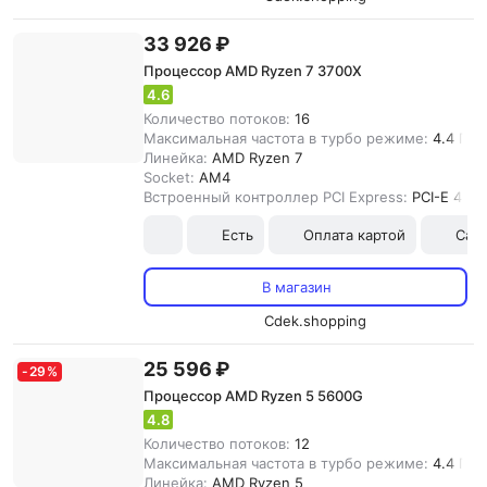
33 926 ₽
Процессор AMD Ryzen 7 3700X
4.6
Количество потоков:
16
Максимальная частота в турбо режиме:
4.4 ГГц
Линейка:
AMD Ryzen 7
Socket:
AM4
Встроенный контроллер PCI Express:
PCI-E 4.0
Есть
Оплата картой
Сам
В магазин
Cdek.shopping
25 596 ₽
-
29
%
Процессор AMD Ryzen 5 5600G
4.8
Количество потоков:
12
Максимальная частота в турбо режиме:
4.4 ГГц
Линейка:
AMD Ryzen 5