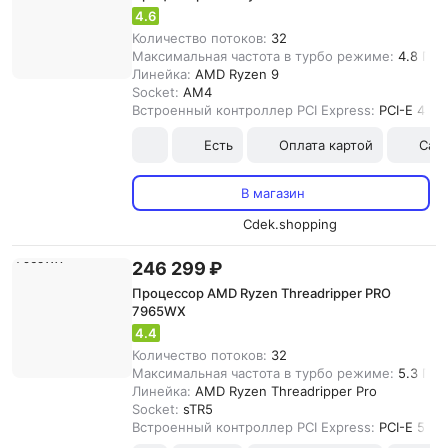
4.6
Количество потоков:
32
Максимальная частота в турбо режиме:
4.8 ГГц
Линейка:
AMD Ryzen 9
Socket:
AM4
Встроенный контроллер PCI Express:
PCI-E 4.0
Есть
Оплата картой
Сам
В магазин
Cdek.shopping
246 299 ₽
Процессор AMD Ryzen Threadripper PRO
7965WX
4.4
Количество потоков:
32
Максимальная частота в турбо режиме:
5.3 ГГц
Линейка:
AMD Ryzen Threadripper Pro
Socket:
sTR5
Встроенный контроллер PCI Express:
PCI-E 5.0