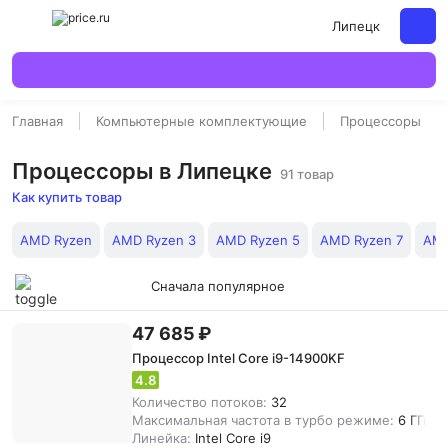
Липецк
Главная
Компьютерные комплектующие
Процессоры
Процессоры в Липецке
91 товар
Как купить товар
AMD Ryzen
AMD Ryzen 3
AMD Ryzen 5
AMD Ryzen 7
AMD
Сначала популярное
47 685 ₽
Процессор Intel Core i9-14900KF
4.8
Количество потоков:
32
Максимальная частота в турбо режиме:
6 ГГц
Линейка:
Intel Core i9