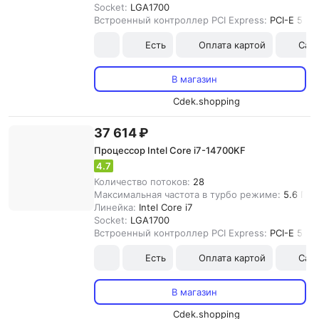
Socket:
LGA1700
Встроенный контроллер PCI Express:
PCI-E 5.0
Есть
Оплата картой
Сам
В магазин
Cdek.shopping
37 614 ₽
Процессор Intel Core i7-14700KF
4.7
Количество потоков:
28
Максимальная частота в турбо режиме:
5.6 ГГц
Линейка:
Intel Core i7
Socket:
LGA1700
Встроенный контроллер PCI Express:
PCI-E 5.0
Есть
Оплата картой
Сам
В магазин
Cdek.shopping