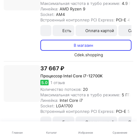
Максимальная частота в турбо режиме:
4.9 ГГц
Линейка:
AMD Ryzen 9
Socket:
AM4
Встроенный контроллер PCI Express:
PCI-E 4.0
Есть
Оплата картой
Сам
В магазин
Cdek.shopping
37 667 ₽
Процессор Intel Core i7-12700K
5.0
1 отзыв
Количество потоков:
20
Максимальная частота в турбо режиме:
5 ГГц
Линейка:
Intel Core i7
Socket:
LGA1700
Встроенный контроллер PCI Express:
PCI-E 5.0
Есть
Оплата картой
Сам
Каталог
Главная
Избранное
Сравнение
В магазин