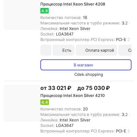
Процессор Intel Xeon Silver 4208
4.9
Количество потоков:
16
Максимальная частота в турбо режиме:
3.2 ГГц
Линейка:
Intel Xeon Silver
Socket:
LGA3647
Встроенный контроллер PCI Express:
PCI-E 3.0
Есть
Оплата картой
Сам
В магазин
Cdek.shopping
от 33 021 ₽
до 75 030 ₽
Процессор Intel Xeon Silver 4210
4.4
Количество потоков:
20
Максимальная частота в турбо режиме:
3.2 ГГц
Линейка:
Intel Xeon Silver
Socket:
LGA3647
Встроенный контроллер PCI Express:
PCI-E 3.0