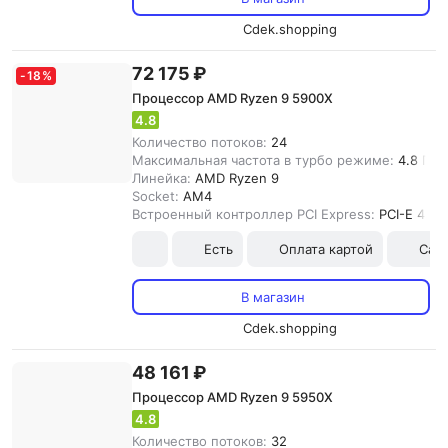
Cdek.shopping
72 175 ₽
-
18
%
Процессор AMD Ryzen 9 5900X
4.8
Количество потоков:
24
Максимальная частота в турбо режиме:
4.8 ГГц
Линейка:
AMD Ryzen 9
Socket:
AM4
Встроенный контроллер PCI Express:
PCI-E 4.0
Есть
Оплата картой
Сам
В магазин
Cdek.shopping
48 161 ₽
Процессор AMD Ryzen 9 5950X
4.8
Количество потоков:
32