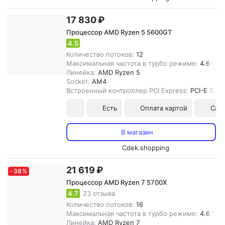
17 830 ₽
Процессор AMD Ryzen 5 5600GT
4.5
Количество потоков:
12
Максимальная частота в турбо режиме:
4.6 ГГц
Линейка:
AMD Ryzen 5
Socket:
AM4
Встроенный контроллер PCI Express:
PCI-E 3.0
Есть
Оплата картой
Сам
В магазин
Cdek.shopping
21 619 ₽
-
38
%
Процессор AMD Ryzen 7 5700X
4.7
23 отзыва
Количество потоков:
16
Максимальная частота в турбо режиме:
4.6 ГГц
Линейка:
AMD Ryzen 7