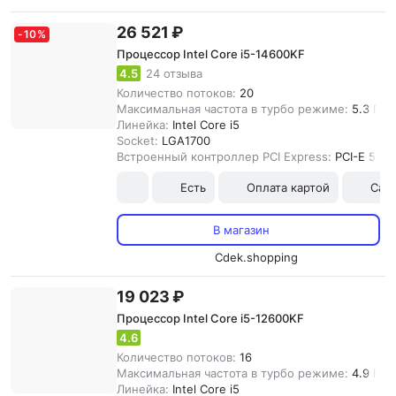
26 521 ₽
-
10
%
Процессор Intel Core i5-14600KF
4.5
24 отзыва
Количество потоков:
20
Максимальная частота в турбо режиме:
5.3 ГГц
Линейка:
Intel Core i5
Socket:
LGA1700
Встроенный контроллер PCI Express:
PCI-E 5.0
Есть
Оплата картой
Сам
В магазин
Cdek.shopping
19 023 ₽
Процессор Intel Core i5-12600KF
4.6
Количество потоков:
16
Максимальная частота в турбо режиме:
4.9 ГГц
Линейка:
Intel Core i5