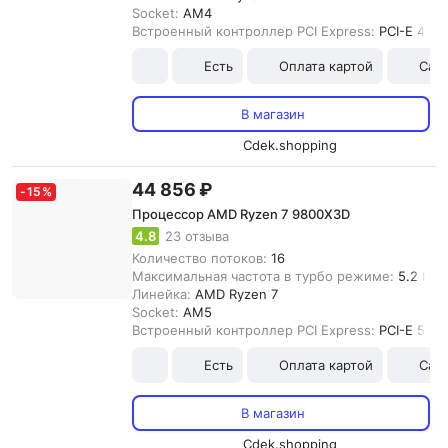
Socket:
AM4
Встроенный контроллер PCI Express:
PCI-E 4.0
Есть
Оплата картой
Сам
В магазин
Cdek.shopping
44 856 ₽
-
15
%
Процессор AMD Ryzen 7 9800X3D
4.8
23 отзыва
Количество потоков:
16
Максимальная частота в турбо режиме:
5.2 ГГц
Линейка:
AMD Ryzen 7
Socket:
AM5
Встроенный контроллер PCI Express:
PCI-E 5.0
Есть
Оплата картой
Сам
В магазин
Cdek.shopping