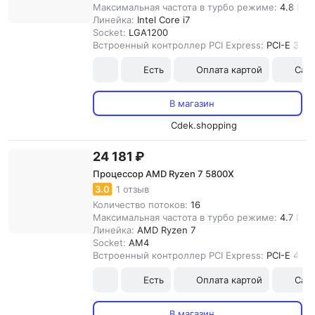
Максимальная частота в турбо режиме:
4.8 ГГц
Линейка:
Intel Core i7
Socket:
LGA1200
Встроенный контроллер PCI Express:
PCI-E 3.0
Есть
Оплата картой
Сам
В магазин
Cdek.shopping
24 181 ₽
Процессор AMD Ryzen 7 5800X
3.0
1 отзыв
Количество потоков:
16
Максимальная частота в турбо режиме:
4.7 ГГц
Линейка:
AMD Ryzen 7
Socket:
AM4
Встроенный контроллер PCI Express:
PCI-E 4.0
Есть
Оплата картой
Сам
В магазин