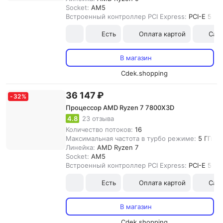
Socket:
AM5
Встроенный контроллер PCI Express:
PCI-E 5.0
Есть
Оплата картой
Сам
В магазин
Cdek.shopping
36 147 ₽
-
32
%
Процессор AMD Ryzen 7 7800X3D
4.8
23 отзыва
Количество потоков:
16
Максимальная частота в турбо режиме:
5 ГГц
Линейка:
AMD Ryzen 7
Socket:
AM5
Встроенный контроллер PCI Express:
PCI-E 5.0
Есть
Оплата картой
Сам
В магазин
Cdek.shopping