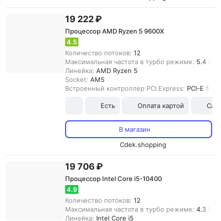
19 222 ₽
Процессор AMD Ryzen 5 9600X
4.5
Количество потоков:
12
Максимальная частота в турбо режиме:
5.4 ГГц
Линейка:
AMD Ryzen 5
Socket:
AM5
Встроенный контроллер PCI Express:
PCI-E 5.0
Есть
Оплата картой
Сам
В магазин
Cdek.shopping
19 706 ₽
Процессор Intel Core i5-10400
4.9
Количество потоков:
12
Максимальная частота в турбо режиме:
4.3 ГГц
Линейка:
Intel Core i5