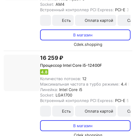
Socket:
AM4
Встроенный контроллер PCI Express:
PCI-E 3.0
Есть
Оплата картой
Сам
В магазин
Cdek.shopping
16 259 ₽
Процессор Intel Core i5-12400F
4.8
Количество потоков:
12
Максимальная частота в турбо режиме:
4.4 ГГц
Линейка:
Intel Core i5
Socket:
LGA1700
Встроенный контроллер PCI Express:
PCI-E 5.0
Есть
Оплата картой
Сам
В магазин
Cdek.shopping