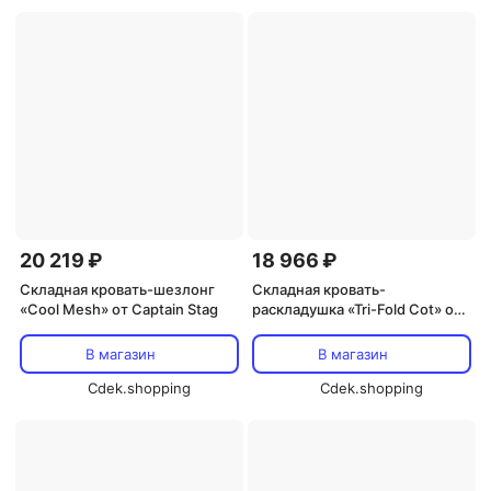
20 219 ₽
18 966 ₽
Складная кровать-шезлонг
Складная кровать-
«Cool Mesh» от Captain Stag
раскладушка «Tri-Fold Cot» от
Timber Ridge
В магазин
В магазин
Cdek.shopping
Cdek.shopping