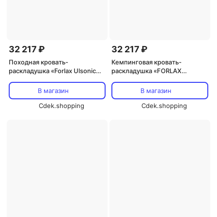
32 217 ₽
32 217 ₽
Походная кровать-
Кемпинговая кровать-
раскладушка «Forlax Ulsonic
раскладушка «FORLAX
CP» от Whole Earth, Olive
ULSONIC» от Whole Earth,
Olive
В магазин
В магазин
Cdek.shopping
Cdek.shopping