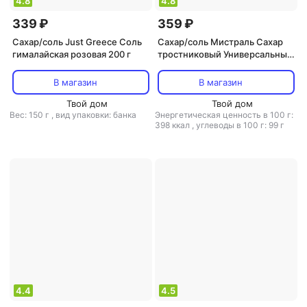
4.8
4.8
339 ₽
359 ₽
Сахар/соль Just Greece Соль
Сахар/соль Мистраль Сахар
гималайская розовая 200 г
тростниковый Универсальный
нерафинированный 900 г
В магазин
В магазин
Твой дом
Твой дом
Вес: 150 г
,
вид упаковки: банка
Энергетическая ценность в 100 г:
398 ккал
,
углеводы в 100 г: 99 г
4.4
4.5