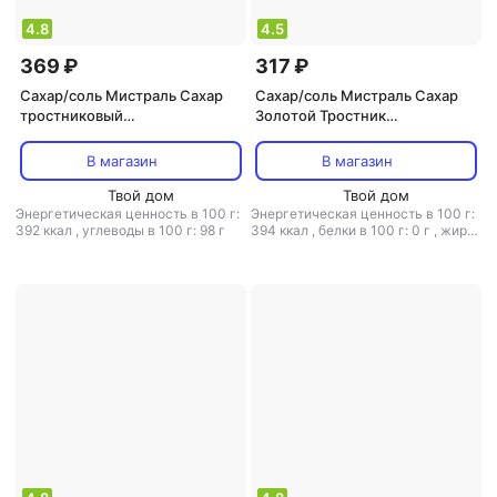
4.8
4.5
369 ₽
317 ₽
Сахар/соль Мистраль Сахар
Сахар/соль Мистраль Сахар
тростниковый
Золотой Тростник
нерафинированный
тростниковый 900г (упаковка
Демерара, 900 г
6 шт.)
В магазин
В магазин
Твой дом
Твой дом
Энергетическая ценность в 100 г:
Энергетическая ценность в 100 г:
392 ккал
,
углеводы в 100 г: 98 г
394 ккал
,
белки в 100 г: 0 г
,
жиры
в 100 г: 0 г
,
углеводы в 100 г: 98.5
г