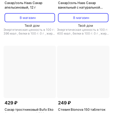
Сахар/соль Haas Сахар
Сахар/соль Haas Сахар
апельсиновый, 12 г
ванильный с натуральной
ванилью, 15 г
В магазин
В магазин
Твой дом
Твой дом
Энергетическая ценность в 100 г:
Энергетическая ценность в 100 г:
396 ккал
,
белки в 100 г: 0 г
,
жиры
400 ккал
,
белки в 100 г: 0 г
,
жиры
в 100 г: 0 г
,
углеводы в 100 г: 98 г
в 100 г: 0 г
,
углеводы в 100 г: 99 г
429 ₽
249 ₽
Сахар тростниковый Bufo Eko
Стевия Bionova 150 таблеток