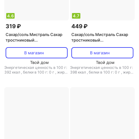
4.6
4.7
319 ₽
449 ₽
Сахар/соль Мистраль Сахар
Сахар/соль Мистраль Сахар
тростниковый
тростниковый
нерафинированный Демерара
нерафинированный
в кубиках, 500 г
Десертный, 900 г
В магазин
В магазин
Твой дом
Твой дом
Энергетическая ценность в 100 г:
Энергетическая ценность в 100 г:
392 ккал
,
белки в 100 г: 0 г
,
жиры
398 ккал
,
белки в 100 г: 0 г
,
жиры
в 100 г: 0 г
,
углеводы в 100 г: 98 г
в 100 г: 0 г
,
углеводы в 100 г: 99.6
г