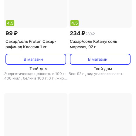
4.5
4.5
99 ₽
234 ₽
289 ₽
Сахар/соль Proton Сахар-
Сахар/соль Kotanyi соль
рафинад Классик 1 кг
морская, 92 г
В магазин
В магазин
Твой дом
Твой дом
Энергетическая ценность в 100 г:
Вес: 92 г
,
вид упаковки: пакет
400 ккал
,
белки в 100 г: 0 г
,
жиры
в 100 г: 0 г
,
углеводы в 100 г: 100
г