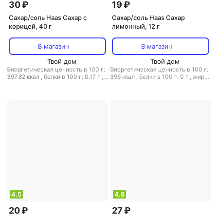
30 ₽
19 ₽
Сахар/соль Haas Сахар с
Сахар/соль Haas Сахар
корицей, 40 г
лимонный, 12 г
В магазин
В магазин
Твой дом
Твой дом
Энергетическая ценность в 100 г:
Энергетическая ценность в 100 г:
397.82 ккал
,
белки в 100 г: 0.17 г
,
396 ккал
,
белки в 100 г: 0 г
,
жиры
жиры в 100 г: 0.14 г
,
углеводы в
в 100 г: 0 г
,
углеводы в 100 г: 98 г
100 г: 98.9 г
4.5
4.8
20 ₽
27 ₽