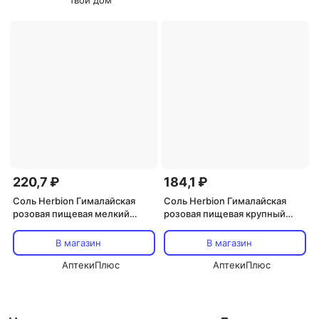
Твой дом
220,7 ₽
184,1 ₽
Соль Herbion Гималайская
Соль Herbion Гималайская
розовая пищевая мелкий
розовая пищевая крупный
помол, 1 кг
помол, 225 г
В магазин
В магазин
АптекиПлюс
АптекиПлюс