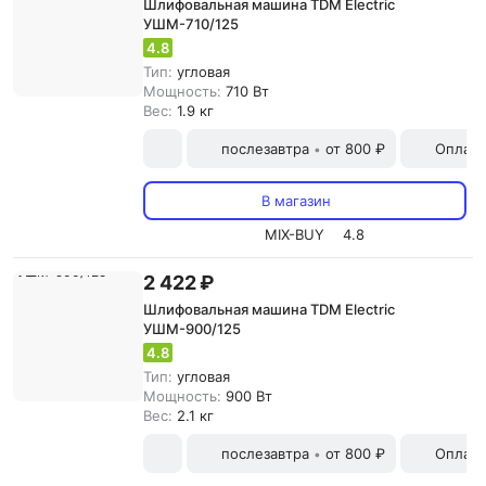
Шлифовальная машина TDM Electric
УШМ-710/125
4.8
Тип:
угловая
Мощность:
710 Вт
Вес:
1.9 кг
послезавтра
от 800 ₽
Оплата
•
В магазин
MIX-BUY
4.8
2 422 ₽
Шлифовальная машина TDM Electric
УШМ-900/125
4.8
Тип:
угловая
Мощность:
900 Вт
Вес:
2.1 кг
послезавтра
от 800 ₽
Оплата
•