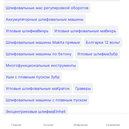
Шлифовальные мас регулировкой оборотов
Аккумуляторные шлифовальные машины
Угловые шлифмаВихрь
Угловые шлифовальные маВихрь
Шлифовальные машины Makita прямые
Болгарки 12 вольт
Шлифовальные машины по бетону
Угловые шлифмаЗубр
Многофункциональные инструменты
Ушм с плавным пуском Зубр
Угловые шлифовальные маКратон
Граверы
Шлифовальные машины с плавным пуском
Эксцентриковые шлифмаEinhell
Эксцентриковые шлифмаSturm
Каталог
Главная
Избранное
Сравнение