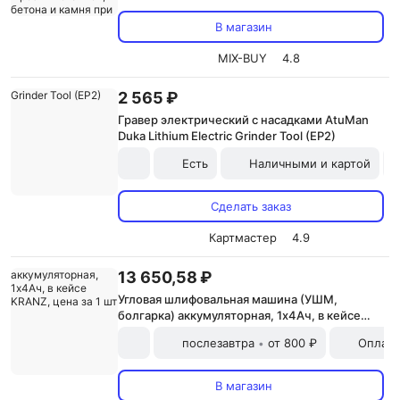
резки металлов, бетона и камня при
установке соответствующих шлифовальных,
В магазин
отрезных, алмазных дисков)), цена за 1 шт
MIX-BUY
4.8
2 565 ₽
Гравер электрический с насадками AtuMan
Duka Lithium Electric Grinder Tool (EP2)
Есть
Наличными и картой
Сделать заказ
Картмастер
4.9
13 650,58 ₽
Угловая шлифовальная машина (УШМ,
болгарка) аккумуляторная, 1х4Ач, в кейсе
KRANZ, цена за 1 шт
послезавтра
от 800 ₽
Оплата
•
В магазин