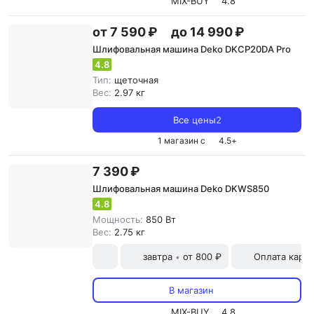
MIX-BUY
4.8
от 7 590 ₽
до 14 990 ₽
Шлифовальная машина Deko DKCP20DA Pro
4.8
Тип:
щеточная
Вес:
2.97 кг
Все цены
2
1 магазин с
4.5
+
7 390 ₽
Шлифовальная машина Deko DKWS850
4.8
Мощность:
850 Вт
Вес:
2.75 кг
завтра
от 800 ₽
Оплата карт
•
В магазин
MIX-BUY
4.8