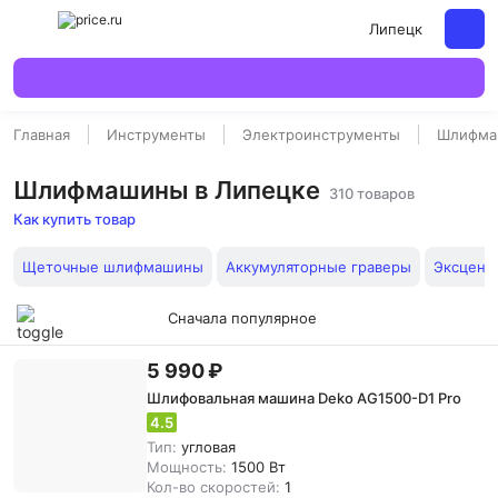
Липецк
Главная
Инструменты
Электроинструменты
Шлифма
Шлифмашины в Липецке
310 товаров
Как купить товар
Щеточные шлифмашины
Аккумуляторные граверы
Эксцент
Сначала популярное
5 990 ₽
Шлифовальная машина Deko AG1500-D1 Pro
4.5
Тип:
угловая
Мощность:
1500 Вт
Кол-во скоростей:
1