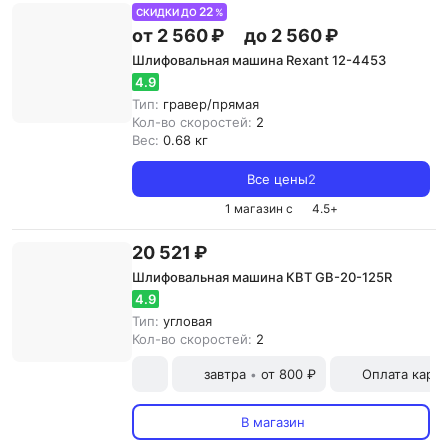
22
СКИДКИ ДО
%
от 2 560 ₽
до 2 560 ₽
Шлифовальная машина Rexant 12-4453
4.9
Тип:
гравер/прямая
Кол-во скоростей:
2
Вес:
0.68 кг
Все цены
2
1 магазин с
4.5
+
20 521 ₽
Шлифовальная машина КВТ GB-20-125R
4.9
Тип:
угловая
Кол-во скоростей:
2
завтра
от 800 ₽
Оплата карт
•
В магазин