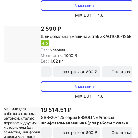
В магазин
MIX-BUY
4.8
2 590 ₽
Шлифовальная машина Zitrek ZKAG1000-125E
4.5
Тип:
угловая
Мощность:
1000 Вт
Вес:
1.62 кг
завтра
от 800 ₽
Оплата карт
•
В магазин
MIX-BUY
4.8
19 514,51 ₽
GBR-20-125 серия ERGOLINE Угловая
шлифовальная машина (для работы с камнем,
бетоном, сталью, деревом и другим
завтра
от 800 ₽
Оплата карт
•
материалом (для зачистки, шлифовки и