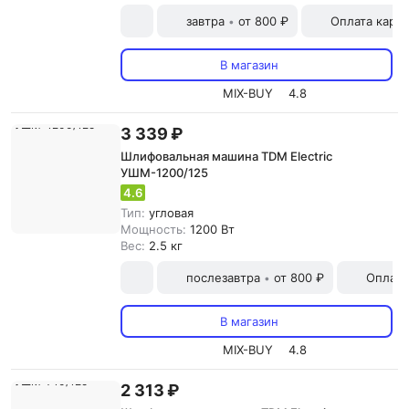
завтра
от 800 ₽
Оплата карт
•
В магазин
MIX-BUY
4.8
3 339 ₽
Шлифовальная машина TDM Electric
УШМ-1200/125
4.6
Тип:
угловая
Мощность:
1200 Вт
Вес:
2.5 кг
послезавтра
от 800 ₽
Оплата
•
В магазин
MIX-BUY
4.8
2 313 ₽